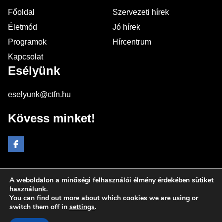
Főoldal
Szervezeti hírek
Életmód
Jó hírek
Programok
Hírcentrum
Kapcsolat
Esélyünk
eselyunk@ctfn.hu
Kövess minket!
A weboldalon a minőségi felhasználói élmény érdekében sütiket
Copyright © 2024 eselyunk.hu. Minden jog fenntartva.
használunk.
You can find out more about which cookies we are using or
Általános Szerződési Feltételek
switch them off in
settings
.
Adatkezelési Nyilatkozat
Moderálási elvek