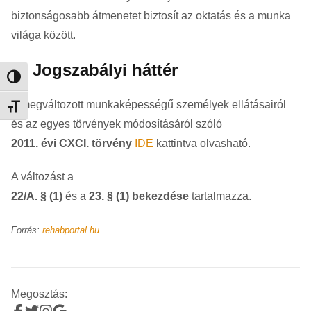
biztonságosabb átmenetet biztosít az oktatás és a munka
világa között.
📜 Jogszabályi háttér
Nagy kontraszt váltása
A megváltozott munkaképességű személyek ellátásairól
Betűméret váltása
és az egyes törvények módosításáról szóló
2011. évi CXCI. törvény
IDE
kattintva olvasható.
A változást a
22/A. § (1)
és a
23. § (1) bekezdése
tartalmazza.
Forrás:
rehabportal.hu
Megosztás: