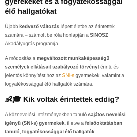
gyerekeket és a fogyatékossággal
élő hallgatókat
Újabb
kedvező változás
lépett életbe az érintettek
számára – számolt be róla honlapján a
SINOSZ
Akadályugrás programja.
A módosítás a
megváltozott munkaképességű
személyek ellátásait szabályozó törvényt
érinti, és
jelentős könnyítést hoz az
SNI-s
gyermekek, valamint a
fogyatékossággal élő hallgatók számára.
👶🎓 Kik voltak érintettek eddig?
A köznevelési intézményekben tanuló
sajátos nevelési
igényű (SNI-s) gyermekek
, illetve a
felsőoktatásban
tanuló, fogyatékossággal élő hallgatók