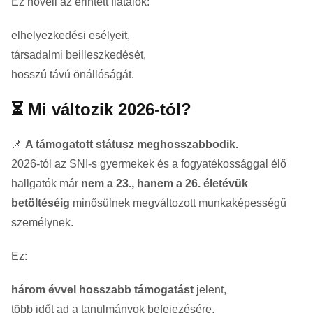
Ez növeli az érintett fiatalok:
elhelyezkedési esélyeit,
társadalmi beilleszkedését,
hosszú távú önállóságát.
⏳ Mi változik 2026-tól?
📌
A támogatott státusz meghosszabbodik.
2026-tól az SNI-s gyermekek és a fogyatékossággal élő
hallgatók már
nem a 23., hanem a 26. életévük
betöltéséig
minősülnek megváltozott munkaképességű
személynek.
Ez:
három évvel hosszabb támogatást
jelent,
több időt ad a tanulmányok befejezésére,