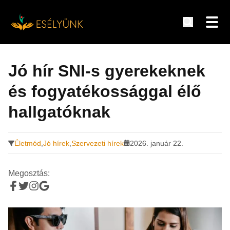
Hírek, információk a fogyatékosság témakörében
Tovább
a
Jó hír SNI-s gyerekeknek
tartalomra
és fogyatékossággal élő
hallgatóknak
Életmód
,
Jó hírek
,
Szervezeti hírek
2026. január 22.
Megosztás: