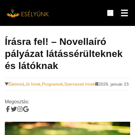
Hírek, információk a fogyatékosság témakörében
Tovább
a
Írásra fel! – Novellaíró
tartalomra
pályázat látássérülteknek
és látóknak
Életmód
,
Jó hírek
,
Programok
,
Szervezeti hírek
2026. január 23.
Megosztás: