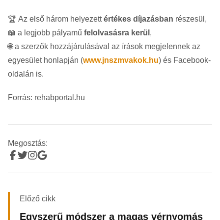
🏆 Az első három helyezett
értékes díjazásban
részesül,
📖 a legjobb pályamű
felolvasásra kerül
,
🌐 a szerzők hozzájárulásával az írások megjelennek az
egyesület honlapján (
www.jnszmvakok.hu
) és Facebook-
oldalán is.
Forrás: rehabportal.hu
Megosztás:
Előző cikk
Egyszerű módszer a magas vérnyomás