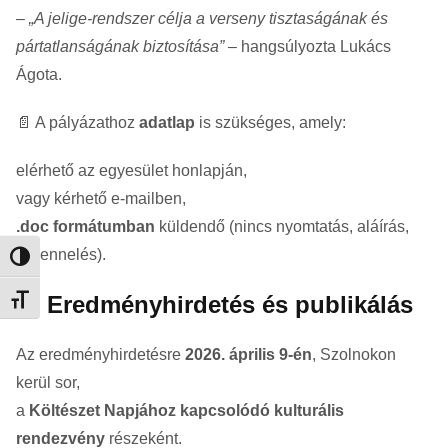
–
„A jelige-rendszer célja a verseny tisztaságának és
pártatlanságának biztosítása”
– hangsúlyozta Lukács
Ágota.
📄 A pályázathoz
adatlap
is szükséges, amely:
elérhető az egyesület honlapján,
vagy kérhető e-mailben,
.doc formátumban
küldendő (nincs nyomtatás, aláírás,
szkennelés).
Nagy kontraszt váltása
🎉 Eredményhirdetés és publikálás
Betűméret váltása
Az eredményhirdetésre
2026. április 9-én
, Szolnokon
kerül sor,
a
Költészet Napjához kapcsolódó kulturális
rendezvény
részeként.