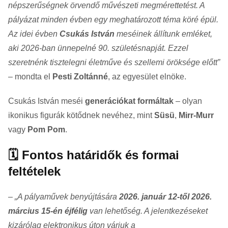
népszerűségnek örvendő művészeti megmérettetést. A
pályázat minden évben egy meghatározott téma köré épül.
Az idei évben
Csukás István
meséinek állítunk emléket,
aki 2026-ban ünnepelné 90. születésnapját. Ezzel
szeretnénk tisztelegni életműve és szellemi öröksége előtt”
– mondta el
Pesti Zoltánné
, az egyesület elnöke.
Csukás István meséi
generációkat formáltak
– olyan
ikonikus figurák kötődnek nevéhez, mint
Süsü
,
Mirr-Murr
vagy
Pom Pom
.
🗓️ Fontos határidők és formai
feltételek
–
„A pályaművek benyújtására
2026. január 12-től 2026.
március 15-én éjfélig
van lehetőség. A jelentkezéseket
kizárólag elektronikus úton várjuk a