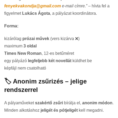
fenyekvakondja@gmail.com
e-mail címre.”
– hívta fel a
figyelmet
Lukács Ágota
, a pályázat koordinátora.
Forma:
kizárólag
prózai művek
(vers kizárva ❌)
maximum
3 oldal
Times New Roman
, 12-es betűméret
egy pályázó
legfeljebb két novellát
küldhet be
képfájl nem csatolható
🏷️ Anonim zsűrizés – jelige
rendszerrel
A pályaműveket
szakértő zsűri
bírálja el,
anonim módon
.
Minden alkotáshoz
jeligét és pótjeligét
kell megadni.