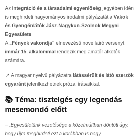
Az
integráció és a társadalmi egyenlőség
jegyében idén
is meghirdeti hagyományos irodalmi pályázatát a
Vakok
és Gyengénlátók Jász-Nagykun-Szolnok Megyei
Egyesülete
.
A
„Fények vakondja”
elnevezésű novellaíró versenyt
immár 15. alkalommal
rendezik meg amatőr alkotók
számára.
📌 A magyar nyelvű pályázatra
látássérült és látó szerzők
egyaránt
jelentkezhetnek prózai írásaikkal.
📚 Téma: tisztelgés egy legendás
mesemondó előtt
–
„Egyesületünk vezetősége a közelmúltban döntött úgy,
hogy újra meghirdeti ezt a korábban is nagy