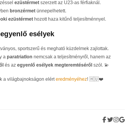
yzéssel
ezüstérmet
szerzett az U23-as férfiaknál.
yben
bronzérmet
ünnepelhetett.
noki ezüstérmet
hozott haza kitűnő teljesítménnyel.
 egyenlő esélyek
tványos, sportszerű és megható küzdelmek zajlottak.
gy a
paratriatlon
nemcsak a teljesítményről, hanem az
ől
és az
egyenlő esélyek megteremtéséről
szól. 💫
k a világbajnokságon elért
eredményéhez
! 🇭🇺❤️