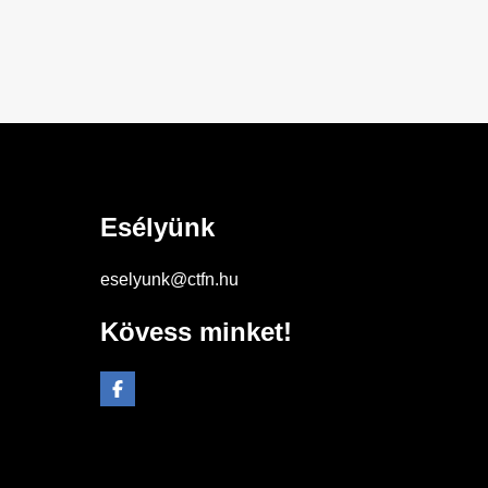
Esélyünk
eselyunk@ctfn.hu
Kövess minket!