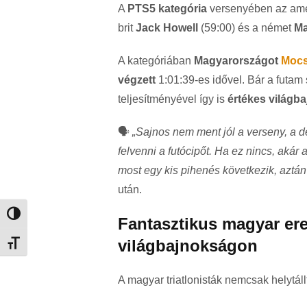
A
PTS5 kategória
versenyében az ame
brit
Jack Howell
(59:00) és a német
Ma
A kategóriában
Magyarországot
Mocs
végzett
1:01:39-es idővel. Bár a futa
teljesítményével így is
értékes világba
🗣️
„Sajnos nem ment jól a verseny, a 
felvenni a futócipőt. Ha ez nincs, akár 
most egy kis pihenés következik, aztán ú
után.
Nagy kontraszt váltása
Fantasztikus magyar ere
világbajnokságon
Betűméret váltása
A magyar triatlonisták nemcsak helytál