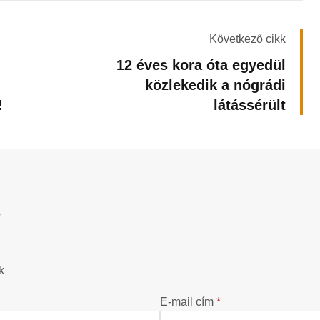
Következő cikk
12 éves kora óta egyedül
közlekedik a nógrádi
!
látássérült
?
k
E-mail cím
*