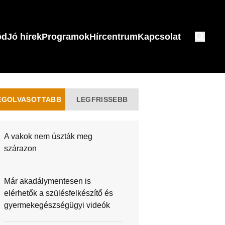
ód
Jó hírek
Programok
Hírcentrum
Kapcsolat
EGOLVASOTTABB
LEGFRISSEBB
A vakok nem úszták meg
szárazon
Már akadálymentesen is
elérhetők a szülésfelkészítő és
gyermekegészségügyi videók