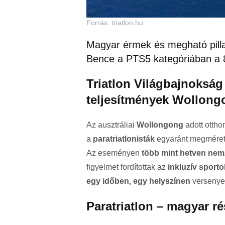
Forrás: triatlon.hu
Magyar érmek és megható pilla
Bence a PTS5 kategóriában a 8
Triatlon Világbajnokság
teljesítmények Wollon
Az ausztráliai
Wollongong
adott ottho
a
paratriatlonisták
egyaránt megmérették 
Az eseményen
több mint hetven nem
figyelmet fordítottak az
inkluzív sporto
egy időben, egy helyszínen
versenyez
Paratriatlon – magyar ré