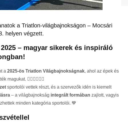
natok a Triatlon-világbajnokságon – Mocsári
. helyen végzett.
 2025 – magyar sikerek és inspiráló
gongban!
nt a
2025-ös Triatlon Világbajnokságnak
, ahol az épek és
magukat. 🏊‍♂️🚴‍♀️🏃‍♂️
zet
sportolói vettek részt, és a szervezők idén is kiemelt
lásra
– a világbajnokság
integrált formában
zajlott, vagyis
hettek minden kategória sportolói. 💙
szvétellel