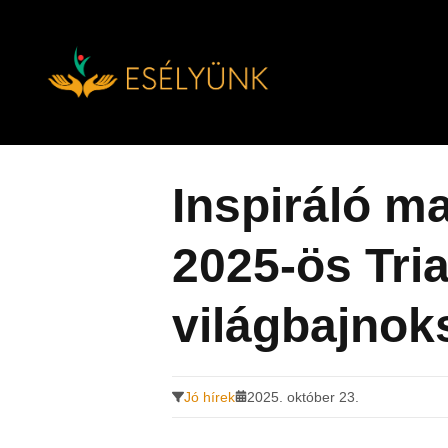
Hírek, információk a fogyatékosság témakörében
Tovább
a
tartalomra
Inspiráló m
2025-ös Tria
világbajnok
Jó hírek
2025. október 23.