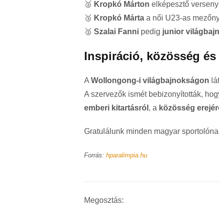
🥈
Kropkó Márton
elképesztő versen
🥉
Kropkó Márta
a női U23-as mezőn
🥈
Szalai Fanni
pedig
junior világbaj
Inspiráció, közösség és
A
Wollongong-i világbajnokságon
lá
A szervezők ismét bebizonyították, ho
emberi kitartásról
, a
közösség erejér
Gratulálunk minden magyar sportolóna
Forrás:
hparalimpia.hu
Megosztás: