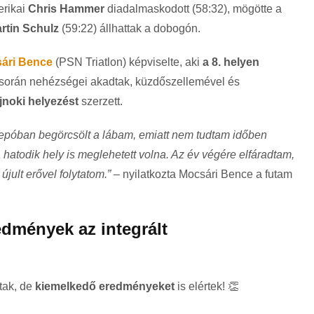
rikai
Chris Hammer
diadalmaskodott (58:32), mögötte a
rtin Schulz
(59:22) állhattak a dobogón.
ári Bence
(PSN Triatlon) képviselte, aki
a 8. helyen
m során nehézségei akadtak, küzdőszellemével és
jnoki helyezést
szerzett.
depóban begörcsölt a lábam, emiatt nem tudtam időben
a hatodik hely is meglehetett volna. Az év végére elfáradtam,
jult erővel folytatom.”
– nyilatkozta Mocsári Bence a futam
dmények az integrált
ltak, de
kiemelkedő eredményeket
is elértek! 👏