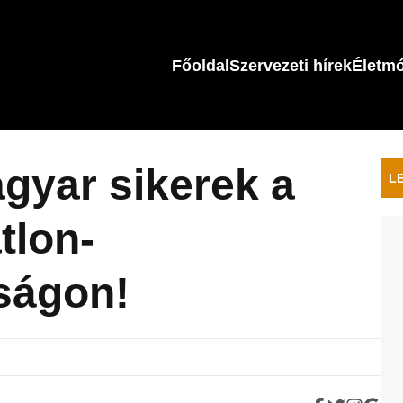
Főoldal
Szervezeti hírek
Életm
agyar sikerek a
L
tlon-
ságon!