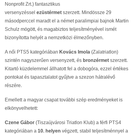
Nonprofit Zrt.) fantasztikus
versenyzéssel
ezüstérmet
szerzett. Mindössze 29
másodperccel maradt el a német paralimpiai bajnok Martin
Schulz mögött, és magabiztos teljesítményével ismét
bizonyította helyét a nemzetközi élmezőnyben.
A női PTS5 kategóriában
Kovács Imola
(Zalatriatlon)
szintén nagyszerűen versenyzett, és
bronzérmet
szerzett.
Kitartó küzdelemmel állhatott fel a dobogóra, ezzel értékes
pontokat és tapasztalatot gyűjtve a szezon hátralévő
részére.
Emellett a magyar csapat további szép eredményeket is
elkönyvelhetett:
Czene Gábor
(Tiszaújvárosi Triatlon Klub) a férfi PTS4
kategóriában a
10. helyen
végzett, stabil teljesítménnyel a