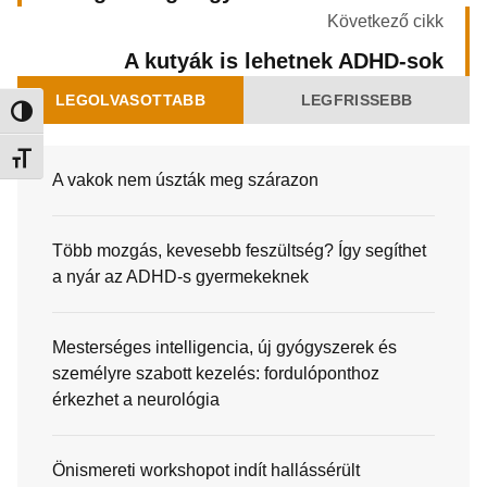
Következő cikk
A kutyák is lehetnek ADHD-sok
LEGOLVASOTTABB
LEGFRISSEBB
Nagy kontraszt váltása
Betűméret váltása
A vakok nem úszták meg szárazon
Több mozgás, kevesebb feszültség? Így segíthet
a nyár az ADHD-s gyermekeknek
Mesterséges intelligencia, új gyógyszerek és
személyre szabott kezelés: fordulóponthoz
érkezhet a neurológia
Önismereti workshopot indít hallássérült