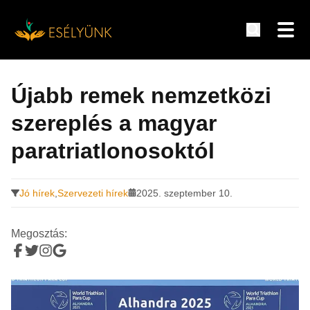
Hírek, információk a fogyatékosság témakörében
Tovább
a
Újabb remek nemzetközi
tartalomra
szereplés a magyar
paratriatlonosoktól
Jó hírek
,
Szervezeti hírek
2025. szeptember 10.
Megosztás: