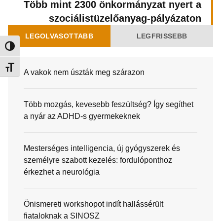
Több mint 2300 önkormányzat nyert a
szociálistüzelőanyag-pályázaton
LEGOLVASOTTABB
LEGFRISSEBB
Nagy kontraszt váltása
Betűméret váltása
A vakok nem úszták meg szárazon
Több mozgás, kevesebb feszültség? Így segíthet
a nyár az ADHD-s gyermekeknek
Mesterséges intelligencia, új gyógyszerek és
személyre szabott kezelés: fordulóponthoz
érkezhet a neurológia
Önismereti workshopot indít hallássérült
fiataloknak a SINOSZ