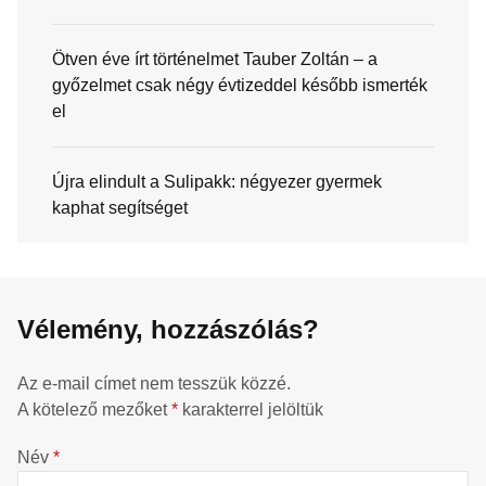
Ötven éve írt történelmet Tauber Zoltán – a
győzelmet csak négy évtizeddel később ismerték
el
Újra elindult a Sulipakk: négyezer gyermek
kaphat segítséget
Vélemény, hozzászólás?
Az e-mail címet nem tesszük közzé.
A kötelező mezőket
*
karakterrel jelöltük
Név
*