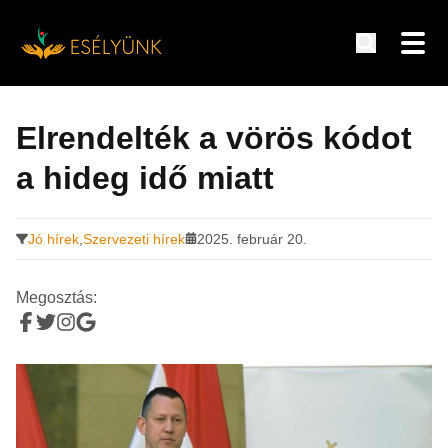
Hírek, információk a fogyatékosság témakörében
Tovább
a
Elrendelték a vörös kódot
tartalomra
a hideg idő miatt
Jó hírek
,
Szervezeti hírek
2025. február 20.
Megosztás: