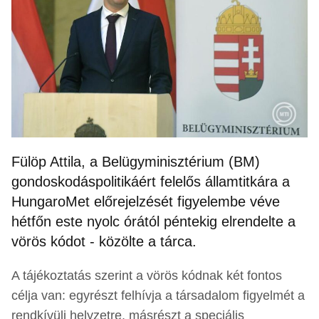
Fülöp Attila, a Belügyminisztérium (BM)
gondoskodáspolitikáért felelős államtitkára a
HungaroMet előrejelzését figyelembe véve
hétfőn este nyolc órától péntekig elrendelte a
vörös kódot - közölte a tárca.
A tájékoztatás szerint a vörös kódnak két fontos
célja van: egyrészt felhívja a társadalom figyelmét a
rendkívüli helyzetre, másrészt a speciális