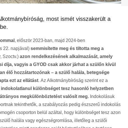
lkotmánybíróság, most ismét visszakerült a
ybe.
alommal
, először 2023-ban, majd 2024-ben
us 22. napjával)
semmisítette meg és tiltotta meg a
y, Szoctv.)
azon rendelkezésének alkalmazását, amely
 díja, vagyis a GYOD csak akkor járhat a szülőn kívül
n élő hozzátartozónak – a szülő halála, betegsége
ta ezt az ellátást
. Az Alkotmánybíróság szerint ez a
t
indokolatlanul különbséget tesz hasonló helyzetben
átrányos megkülönböztetést valósít meg.
Indokolásuk
rtnak tekinthetők, a szabályozás pedig észszerű indokolás
homogén csoporton belül azáltal, hogy különbséget tesz azon
szülő halála vagy egészségromlása, illetőleg a szülői