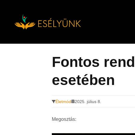
Hírek, információk a fogyatékosság témakörében
Tovább
a
tartalomra
Fontos ren
esetében
Életmód
2025. július 8.
Megosztás: