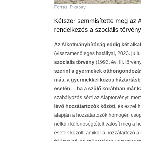
Forrás: Pixabay
Kétszer semmisítette meg az A
rendelkezés a szociális törvén
Az Alkotmánybíróság eddig két alk
(visszamenőleges hatállyal, 2023. júli
szociális törvény
(1993. évi III. törvén
szerint a gyermekek otthongondozási
más, a gyermekkel közös háztartásba
esetén –, ha a szülő korábban már kap
szabályozás sérti az Alaptörvényt, mer
lévő hozzátartozók között
, és ezzel
h
alapján a hozzátartozók homogén csopo
nélküli különbségtételt valósít meg a 
esetek között, amikor a hozzátartozó a 