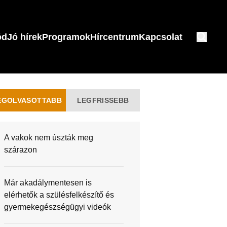
ód
Jó hírek
Programok
Hírcentrum
Kapcsolat
EGOLVASOTTABB
LEGFRISSEBB
A vakok nem úszták meg
szárazon
Már akadálymentesen is
elérhetők a szülésfelkészítő és
gyermekegészségügyi videók