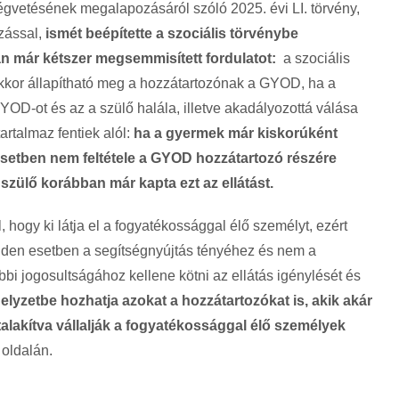
égvetésének megalapozásáról szóló 2025. évi LI. törvény,
azással,
ismét beépítette a szociális törvénybe
n már kétszer megsemmisített fordulatot:
a szociális
akkor állapítható meg a hozzátartozónak a GYOD, ha a
OD-ot és az a szülő halála, illetve akadályozottá válása
tartalmaz fentiek alól:
ha a gyermek már kiskorúként
esetben nem feltétele a GYOD hozzátartozó részére
 szülő korábban már kapta ezt az ellátást.
, hogy ki látja el a fogyatékossággal élő személyt, ezért
nden esetben a segítségnyújtás tényéhez és nem a
bbi jogosultságához kellene kötni az ellátás igénylését és
helyzetbe hozhatja azokat a hozzátartozókat is, akik akár
talakítva vállalják a fogyatékossággal élő személyek
oldalán.