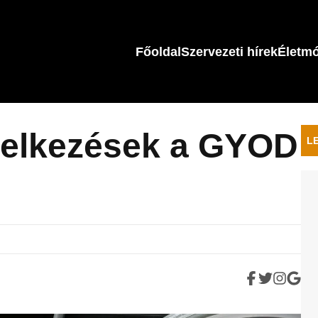
Főoldal
Szervezeti hírek
Életm
delkezések a GYOD
L