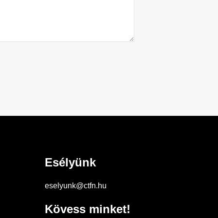
Esélyünk
eselyunk@ctfn.hu
Kövess minket!