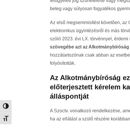
felügyeleti jog szünetelése vagy megsz
beteg vagy súlyosan fogyatékos gyerm
Az első megsemmisítést követően, az 
elektronikus ügyintézésről és más törv
szóló 2023. évi LX. törvénnyel, érdemi
szövegébe azt az Alkotmánybíróság 
hozzátartozónak csak abban az esetbe
folyósították.
Az Alkotmánybíróság ez
előterjesztett kérelem 
álláspontját
Nagy kontraszt váltása
A Szoctv. vonatkozó rendelkezése, ame
ha az ellátást a szülő részére korábban
Betűméret váltása