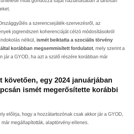
üntetése miatt gondozza saját háztartásában a tartósan
eket.
Országgyűlés a szerencsejáték-szervezésről, az
ények jogrendszeri koherenciáját célzó módosításokról
 indokolás nélkül,
ismét beiktatta a szociális törvény
által korábban megsemmisített fordulatot
, mely szerint a
n jár a GYOD, ha azt a szülő részére korábban már
t követően, egy 2024 januárjában
kapcsán ismét megerősítette korábbi
ly előírja, hogy a hozzátartozónak csak akkor jár a GYOD,
 már megállapították, alaptörvény-ellenes.