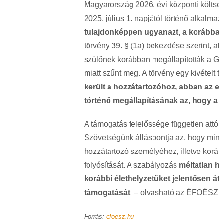
Magyarország 2026. évi központi költs
2025. július 1. napjától történő alkalm
tulajdonképpen ugyanazt, a korábba
törvény 39. § (1a) bekezdése szerint, 
szülőnek korábban megállapították a GY
miatt szűnt meg. A törvény egy kivételt 
került a hozzátartozóhoz, abban az 
történő megállapításának az, hogy a
A támogatás felelőssége független attól
Szövetségünk álláspontja az, hogy mi
hozzátartozó személyéhez, illetve korá
folyósítását. A szabályozás
méltatlan 
korábbi élethelyzetüket jelentősen á
támogatását
. – olvasható az ÉFOÉSZ 
Forrás:
efoesz.hu