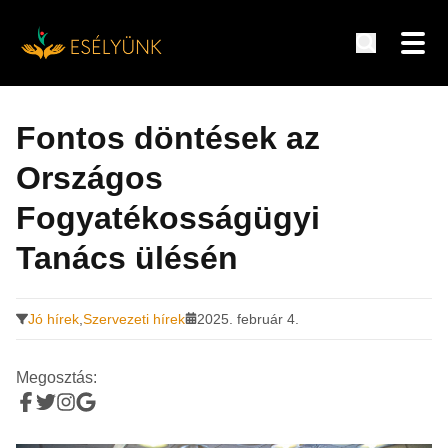
Hírek, információk a fogyatékosság témakörében
Tovább
a
Fontos döntések az
tartalomra
Országos
Fogyatékosságügyi
Tanács ülésén
Jó hírek
,
Szervezeti hírek
2025. február 4.
Megosztás: