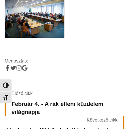
Megosztás:
Nagy kontraszt váltása
Előző cikk
Betűméret váltása
Február 4. - A rák elleni küzdelem
világnapja
Következő cikk