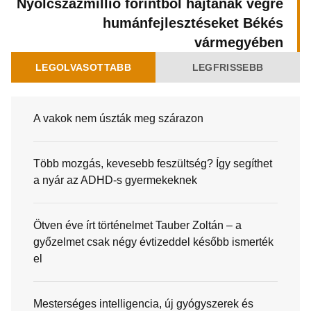
Nyolcszázmillió forintból hajtanak végre
humánfejlesztéseket Békés
vármegyében
LEGOLVASOTTABB
LEGFRISSEBB
A vakok nem úszták meg szárazon
Több mozgás, kevesebb feszültség? Így segíthet
a nyár az ADHD-s gyermekeknek
Ötven éve írt történelmet Tauber Zoltán – a
győzelmet csak négy évtizeddel később ismerték
el
Mesterséges intelligencia, új gyógyszerek és