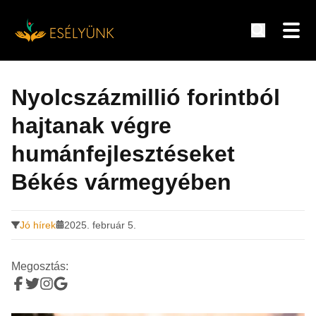
Hírek, információk a fogyatékosság témakörében
Tovább
a
Nyolcszázmillió forintból
tartalomra
hajtanak végre
humánfejlesztéseket
Békés vármegyében
Jó hírek
2025. február 5.
Megosztás: