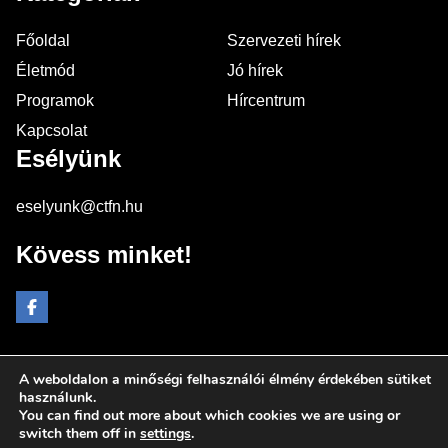
Főoldal
Szervezeti hírek
Életmód
Jó hírek
Programok
Hírcentrum
Kapcsolat
Esélyünk
eselyunk@ctfn.hu
Kövess minket!
A weboldalon a minőségi felhasználói élmény érdekében sütiket
Copyright © 2024 eselyunk.hu. Minden jog fenntartva.
használunk.
You can find out more about which cookies we are using or
Általános Szerződési Feltételek
switch them off in
settings
.
Adatkezelési Nyilatkozat