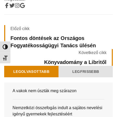
Előző cikk
Fontos döntések az Országos
Fogyatékosságügyi Tanács ülésén
Nagy kontraszt váltása
Következő cikk
Betűméret váltása
Könyvadomány a Libritől
LEGOLVASOTTABB
LEGFRISSEBB
A vakok nem úszták meg szárazon
Nemzetközi összefogás indult a sajátos nevelési
igényű gyermekek fejlesztéséért