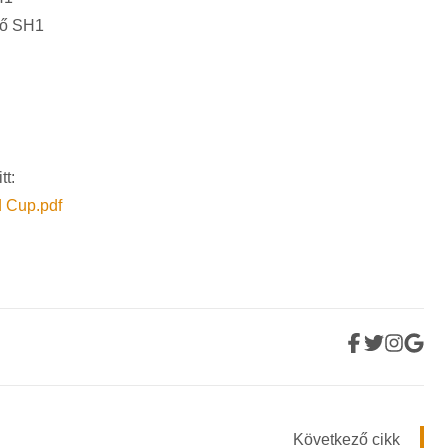
vő SH1
tt:
 Cup.pdf
Következő cikk