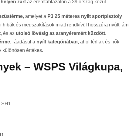
 helyen zárt
az éremtáblázaton a 39 ország közül.
 ezüstérme
, amelyet a
P3 25 méteres nyílt sportpisztoly
ai hibák és megszakítások miatt rendkívül hosszúra nyúlt, ám
t
, és az
utolsó lövésig az aranyéremért küzdött
.
térme
, ráadásul a
nyílt kategóriában
, ahol férfiak és nők
y különösen értékes.
yek – WSPS Világkupa,
y SH1
H1