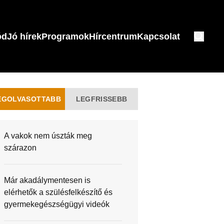
ód
Jó hírek
Programok
Hírcentrum
Kapcsolat
EGOLVASOTTABB
LEGFRISSEBB
A vakok nem úszták meg
szárazon
Már akadálymentesen is
elérhetők a szülésfelkészítő és
gyermekegészségügyi videók