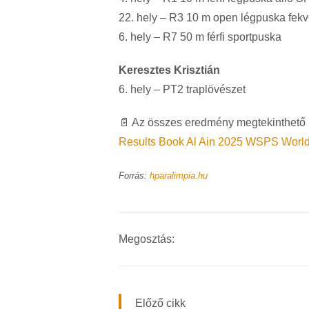
22. hely – R3 10 m open légpuska fek
6. hely – R7 50 m férfi sportpuska
Keresztes Krisztián
6. hely – PT2 traplövészet
📄 Az összes eredmény megtekinthető i
Results Book Al Ain 2025 WSPS World
Forrás:
hparalimpia.hu
Megosztás:
Előző cikk