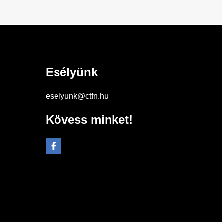
Esélyünk
eselyunk@ctfn.hu
Kövess minket!