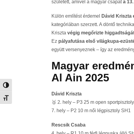
született, amivel a magyar csapat
a 13.
Külön említést érdemel
Dávid Kriszta
kategóriában szerzett. A döntő technik
Kriszta
végig megőrizte higgadtságá
Ez
pályafutása első világkupa-ezüs
együtt versenyeznek – így az eredmén
Magyar eredmén
Al Ain 2025
Nagy kontraszt váltása
Dávid Kriszta
Betűméret váltása
🥈 2. hely – P3 25 m open sportpisztol
7. hely – P2 10 m női légpisztoly SH1
Rescsik Csaba
4. hely – R1 10 m férfi légpuska álló S