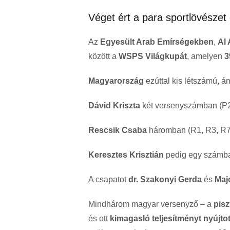
Véget ért a para sportlövészet
Az
Egyesült Arab Emírségekben
,
Al
között a
WSPS Világkupát
, amelyen
3
Magyarország
ezúttal kis létszámú, á
Dávid Kriszta
két versenyszámban (P2
Rescsik Csaba
háromban (R1, R3, R7
Keresztes Krisztián
pedig egy számban
A csapatot
dr. Szakonyi Gerda
és
Maj
Mindhárom magyar versenyző – a
pisz
és ott
kimagasló teljesítményt nyújtot