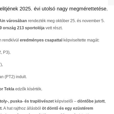
 elitjének 2025. évi utolsó nagy megmérettetése.
 Ain városában
rendezték meg október 25. és november 5.
9 ország 213 sportolója
vett részt.
m rendkívül
eredményes csapattal
képviseltette magát:
, P3),
),
 (PT2) indult.
or Tekla
edzők kísérték.
toly-, puska- és traplövészet
képviselői –
döntőbe jutott
,
t
. A hat rajthoz állásból
öt döntő és egy ezüstérem