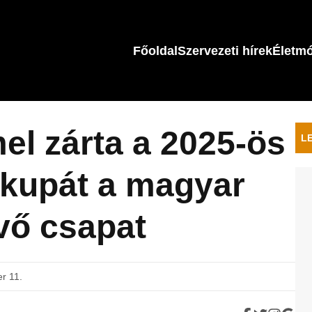
Főoldal
Szervezeti hírek
Életm
l zárta a 2025-ös
L
ágkupát a magyar
vő csapat
r 11.