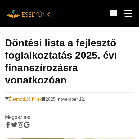
Hírek, információk a fogyatékosság témakörében
Tovább
a
Döntési lista a fejlesztő
tartalomra
foglalkoztatás 2025. évi
finanszírozásra
vonatkozóan
Életmód
,
Jó hírek
2025. november 12.
Megosztás: