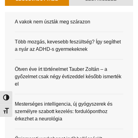
A vakok nem úszták meg szárazon
Több mozgás, kevesebb feszültség? Így segíthet
a nyár az ADHD-s gyermekeknek
Ötven éve írt történelmet Tauber Zoltán – a
győzelmet csak négy évtizeddel később ismerték
el
Nagy kontraszt váltása
Mesterséges intelligencia, új gyógyszerek és
személyre szabott kezelés: fordulóponthoz
Betűméret váltása
érkezhet a neurológia