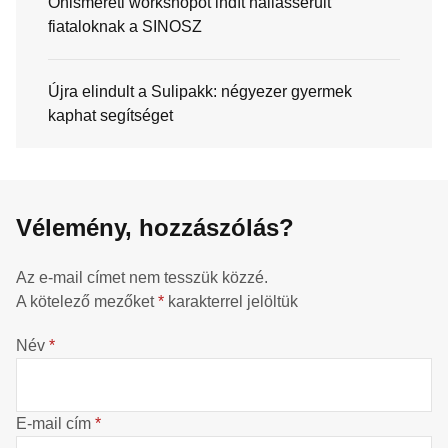
Önismereti workshopot indít hallássérült
fiataloknak a SINOSZ
Újra elindult a Sulipakk: négyezer gyermek
kaphat segítséget
Vélemény, hozzászólás?
Az e-mail címet nem tesszük közzé.
A kötelező mezőket
*
karakterrel jelöltük
Név
*
E-mail cím
*