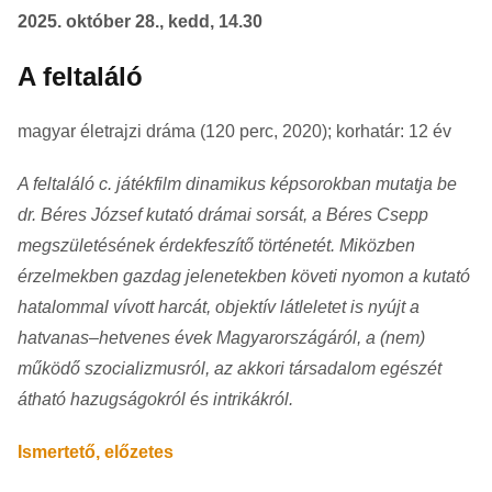
2025. október 28., kedd, 14.30
A feltaláló
magyar életrajzi dráma (120 perc, 2020); korhatár: 12 év
A feltaláló c. játékfilm dinamikus képsorokban mutatja be
dr. Béres József kutató drámai sorsát, a Béres Csepp
megszületésének érdekfeszítő történetét. Miközben
érzelmekben gazdag jelenetekben követi nyomon a kutató
hatalommal vívott harcát, objektív látleletet is nyújt a
hatvanas–hetvenes évek Magyarországáról, a (nem)
működő szocializmusról, az akkori társadalom egészét
átható hazugságokról és intrikákról.
Ismertető, előzetes