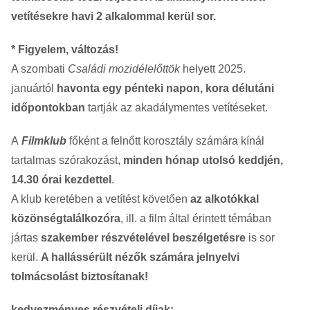
vetítésekre havi 2 alkalommal kerül sor.
* Figyelem, változás!
A szombati
Családi mozidélelőttök
helyett 2025.
januártól
havonta egy pénteki napon, kora délutáni
időpontokban
tartják az akadálymentes vetítéseket.
A
Filmklub
főként a felnőtt korosztály számára kínál
tartalmas szórakozást,
minden hónap utolsó keddjén,
14.30 órai kezdettel
.
A klub keretében a vetítést követően
az alkotókkal
közönségtalálkozóra
, ill. a film által érintett témában
jártas
szakember részvételével beszélgetésre
is sor
kerül.
A hallássérült nézők számára jelnyelvi
tolmácsolást biztosítanak!
kedvezményes részvételi díjak: