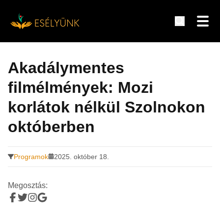
Hírek, információk a fogyatékosság témakörében
Tovább
a
Akadálymentes
tartalomra
filmélmények: Mozi
korlátok nélkül Szolnokon
októberben
Programok
2025. október 18.
Megosztás: