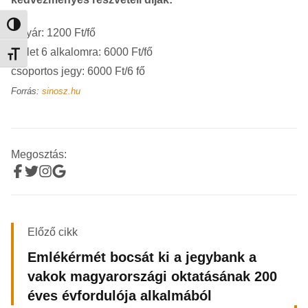
Nagy kontraszt váltása
jegyár: 1200 Ft/fő
bérlet 6 alkalomra: 6000 Ft/fő
Betűméret váltása
csoportos jegy: 6000 Ft/6 fő
Forrás:
sinosz.hu
Megosztás:
Előző cikk
Emlékérmét bocsát ki a jegybank a
vakok magyarországi oktatásának 200
éves évfordulója alkalmából