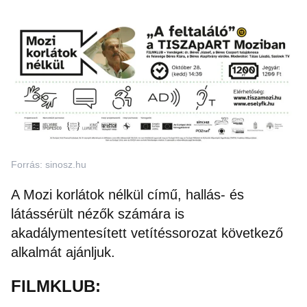
Forrás: sinosz.hu
A Mozi korlátok nélkül című, hallás- és
látássérült nézők számára is
akadálymentesített vetítéssorozat következő
alkalmát ajánljuk.
FILMKLUB: