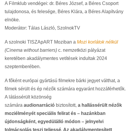
A Filmklub vendégei: dr. Béres József, a Béres Csoport
tulajdonosa, és felesége, Béres Klára, a Béres Alapítvány
elnöke.
Moderátor: Tálas László, SzolnokTV
A szolnoki TISZApART Moziban a
Mozi korlátok nélkül
(Cinema without barriers)
c. nemzetközi pályázat
keretében akadálymentes vetítések indultak 2024
szeptemberében.
A főként európai gyártású filmekre bárki jegyet válthat, a
filmek sérült és ép nézők számára egyaránt hozzáférhetők.
A látássérült közönség
számára
audionarráció
biztosított,
a hallássérült nézők
moziélményét speciális felirat és – hazánkban
újdonságként, egyedülálló módon – jelnyelvi
tolmácsolás teszi teljessé. Az akadálymentesített