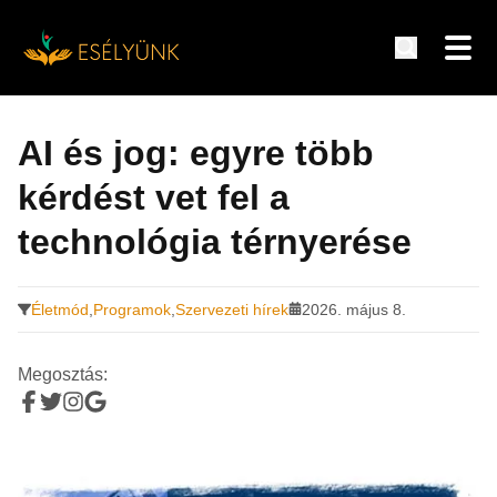
Hírek, információk a fogyatékosság témakörében
Tovább
a
AI és jog: egyre több
tartalomra
kérdést vet fel a
technológia térnyerése
Életmód
,
Programok
,
Szervezeti hírek
2026. május 8.
Megosztás: