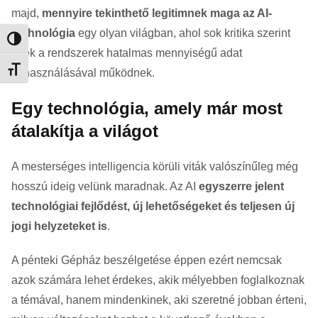
majd,
mennyire tekinthető legitimnek maga az AI-
technológia
egy olyan világban, ahol sok kritika szerint
Nagy kontraszt váltása
ezek a rendszerek hatalmas mennyiségű adat
Betűméret váltása
felhasználásával működnek.
Egy technológia, amely már most
átalakítja a világot
A mesterséges intelligencia körüli viták valószínűleg még
hosszú ideig velünk maradnak. Az AI
egyszerre jelent
technológiai fejlődést, új lehetőségeket és teljesen új
jogi helyzeteket is
.
A pénteki Gépház beszélgetése éppen ezért nemcsak
azok számára lehet érdekes, akik mélyebben foglalkoznak
a témával, hanem mindenkinek, aki szeretné jobban érteni,