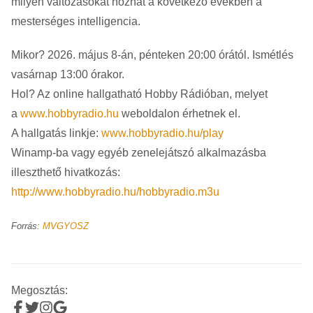
milyen változásokat hozhat a következő években a
mesterséges intelligencia.
Mikor? 2026. május 8-án, pénteken 20:00 órától. Ismétlés
vasárnap 13:00 órakor.
Hol? Az online hallgatható Hobby Rádióban, melyet
a
www.hobbyradio.hu
weboldalon érhetnek el.
A hallgatás linkje:
www.hobbyradio.hu/play
Winamp-ba vagy egyéb zenelejátszó alkalmazásba
illeszthető hivatkozás:
http://www.hobbyradio.hu/hobbyradio.m3u
Forrás:
MVGYOSZ
Megosztás: