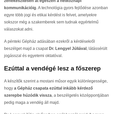
zenekészítésen át egészen a hétköznapi
kommunikációig
. A technológia gyors fejlődése azonban
egyre több jogi és etikai kérdést is felvet, amelyekre
sokszor még a szakemberek sem tudnak egyértelmű
válaszokat adni.
A pénteki Gépház adásában ezekről a kérdésekről
beszélget majd a csapat
Dr. Lengyel Júliával
, látássérült
jogásszal és egyetemi oktatóval.
Ezúttal a vendégé lesz a főszerep
A készítők szerint a mostani műsor egyik különlegessége,
hogy
a Gépház csapata ezúttal inkább kérdező
szerepbe húzódik vissza
, a beszélgetés középpontjában
pedig maga a vendég áll majd.