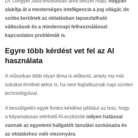
Dr. Lengyel Júlia elsősorban arról beszél majd,
hogyan
alakítja át a mesterséges intelligencia a jog világát, de
szóba kerülnek az oktatásban tapasztalható
változások és a mindennapi felhasználással
kapcsolatos problémák is
.
Egyre több kérdést vet fel az AI
használata
A műsorban több olyan téma is előkerül, amely ma már
sokakat érinthet akkor is, ha nem foglalkoznak napi szinten
technológiával.
A beszélgetés egyik fontos kérdése például az lesz, hogy
a folyamatosan elérhető AI-eszközök
milyen hatással
vannak az egyetemi hallgatók tanulási szokásaira és
az oktatáshoz való viszonyára
.