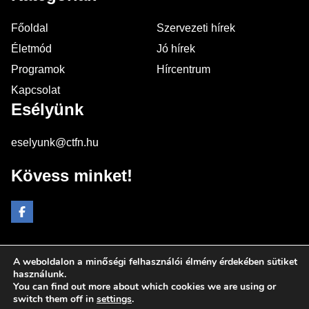
Főoldal
Szervezeti hírek
Életmód
Jó hírek
Programok
Hírcentrum
Kapcsolat
Esélyünk
eselyunk@ctfn.hu
Kövess minket!
A weboldalon a minőségi felhasználói élmény érdekében sütiket
Copyright © 2024 eselyunk.hu. Minden jog fenntartva.
használunk.
You can find out more about which cookies we are using or
Általános Szerződési Feltételek
switch them off in
settings
.
Adatkezelési Nyilatkozat