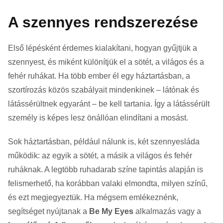
A szennyes rendszerezése
Első lépésként érdemes kialakítani, hogyan gyűjtjük a
szennyest, és miként különítjük el a sötét, a világos és a
fehér ruhákat. Ha több ember él egy háztartásban, a
szortírozás közös szabályait mindenkinek – látónak és
látássérültnek egyaránt – be kell tartania. Így a látássérült
személy is képes lesz önállóan elindítani a mosást.
Sok háztartásban, például nálunk is, két szennyesláda
működik: az egyik a sötét, a másik a világos és fehér
ruháknak. A legtöbb ruhadarab színe tapintás alapján is
felismerhető, ha korábban valaki elmondta, milyen színű,
és ezt megjegyeztük. Ha mégsem emlékeznénk,
segítséget nyújtanak a
Be My Eyes
alkalmazás vagy a