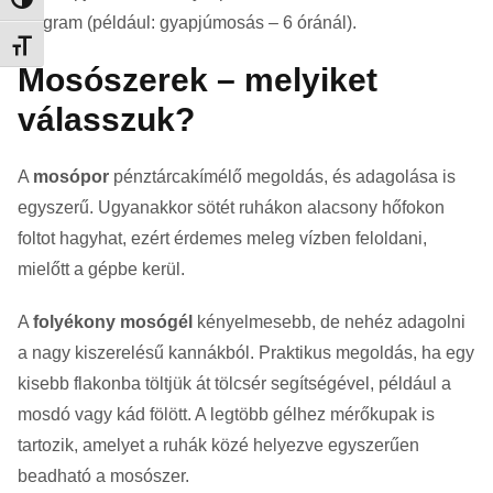
Nagy kontraszt váltása
program (például: gyapjúmosás – 6 óránál).
Betűméret váltása
Mosószerek – melyiket
válasszuk?
A
mosópor
pénztárcakímélő megoldás, és adagolása is
egyszerű. Ugyanakkor sötét ruhákon alacsony hőfokon
foltot hagyhat, ezért érdemes meleg vízben feloldani,
mielőtt a gépbe kerül.
A
folyékony mosógél
kényelmesebb, de nehéz adagolni
a nagy kiszerelésű kannákból. Praktikus megoldás, ha egy
kisebb flakonba töltjük át tölcsér segítségével, például a
mosdó vagy kád fölött. A legtöbb gélhez mérőkupak is
tartozik, amelyet a ruhák közé helyezve egyszerűen
beadható a mosószer.