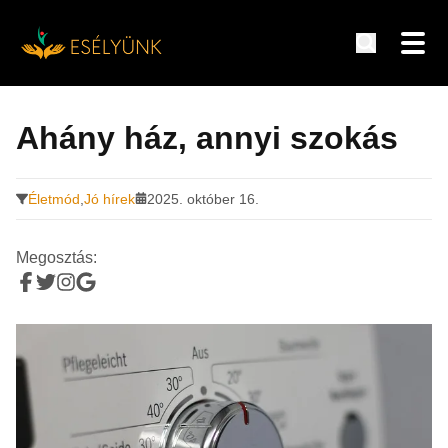
Hírek, információk a fogyatékosság témakörében
Tovább
a
Ahány ház, annyi szokás
tartalomra
Életmód
,
Jó hírek
2025. október 16.
Megosztás: