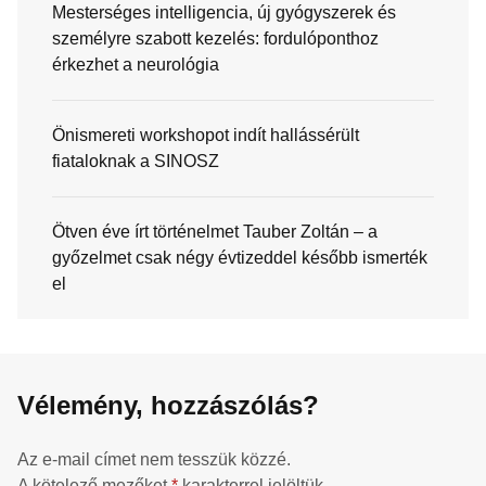
Mesterséges intelligencia, új gyógyszerek és
személyre szabott kezelés: fordulóponthoz
érkezhet a neurológia
Önismereti workshopot indít hallássérült
fiataloknak a SINOSZ
Ötven éve írt történelmet Tauber Zoltán – a
győzelmet csak négy évtizeddel később ismerték
el
Vélemény, hozzászólás?
Az e-mail címet nem tesszük közzé.
A kötelező mezőket
*
karakterrel jelöltük