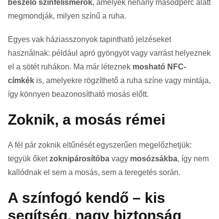
beszélő színfelismerők
, amelyek néhány másodperc alatt
megmondják, milyen színű a ruha.
Egyes vak háziasszonyok tapintható jelzéseket
használnak: például apró gyöngyöt vagy varrást helyeznek
el a sötét ruhákon. Ma már léteznek
mosható NFC-
címkék
is, amelyekre rögzíthető a ruha színe vagy mintája,
így könnyen beazonosítható mosás előtt.
Zoknik, a mosás rémei
A fél pár zoknik eltűnését egyszerűen megelőzhetjük:
tegyük őket
zoknipárosítóba
vagy
mosózsákba
, így nem
kallódnak el sem a mosás, sem a teregetés során.
A színfogó kendő – kis
segítség, nagy biztonság