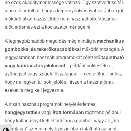
de ezek akadálymentessége változó. Egy szoftverfrissítés
után előfordulhat, hogy a képernyőolvasóval korábban jól
működő alkalmazás többé nem használható. Vásárlás
előtt érdemes ezt a kockázatot mérlegelni.
A legmegbízhatóbb megoldás még mindig a
mechanikus
gombokkal és tekerőkapcsolókkal
működő mosógép. A
leggyakrabban használt programokat célszerű
tapintható
vagy kontrasztos jelöléssel
– például pufifestékkel,
gyönggyel vagy szigetelőszalaggal – megjelölni. Fontos,
hogy ne legyen túl sok jelölés, hiszen a használónak
ezeket is meg kell jegyeznie.
A ritkán használt programok helyét érdemes
hangjegyzetben
vagy
írott formában
rögzíteni: például
hány kattanásnyit kell elfordítani a gombot, vagy az „óra
számlapja” szerint melyik pozícióban található az adott