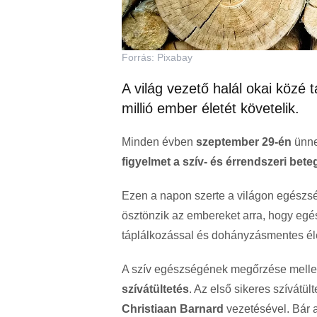
Forrás: Pixabay
A világ vezető halál okai közé
millió ember életét követelik.
Minden évben
szeptember 29-én
ünne
figyelmet a szív- és érrendszeri be
Ezen a napon szerte a világon egészs
ösztönzik az embereket arra, hogy eg
táplálkozással és dohányzásmentes élet
A szív egészségének megőrzése mellet
szívátültetés
. Az első sikeres szívátül
Christiaan Barnard
vezetésével. Bár a 