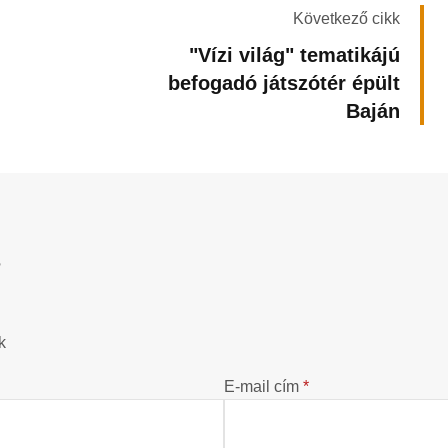
Következő cikk
"Vízi világ" tematikájú
befogadó játszótér épült
Baján
?
k
E-mail cím
*