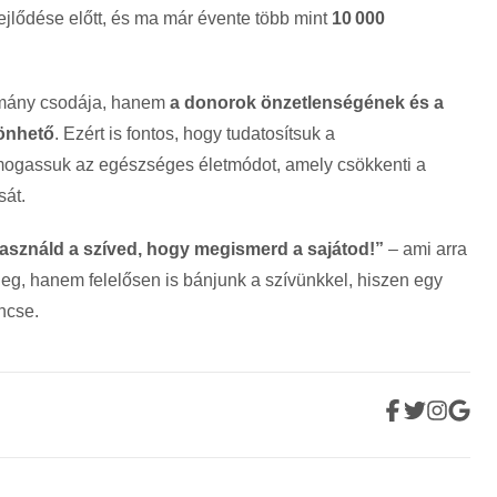
fejlődése előtt, és ma már évente több mint
10
000
omány csodája, hanem
a donorok önzetlenségének és a
önhető
. Ezért is fontos, hogy tudatosítsuk a
mogassuk az egészséges életmódot, amely csökkenti a
sát.
asználd a szíved, hogy megismerd a sajátod!”
– ami arra
eg, hanem felelősen is bánjunk a szívünkkel, hiszen egy
ncse.