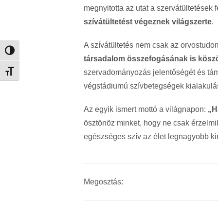
megnyitotta az utat a szervátültetések 
sz
ív
át
ültet
ést v
égeznek vil
ágszerte
.
A szívátültetés nem csak az orvostud
Nagy kontraszt váltása
társadalom összefogásának is kösz
szervadományozás jelentőségét és tá
Betűméret váltása
végstádiumú szívbetegségek kialakulá
Az egyik ismert mottó a világnapon:
„H
ösztönöz minket, hogy ne csak érzelmil
egészséges szív az élet legnagyobb ki
Megosztás: