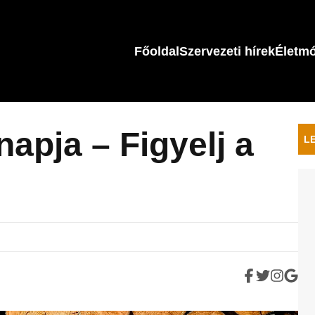
Főoldal
Szervezeti hírek
Életm
napja – Figyelj a
L