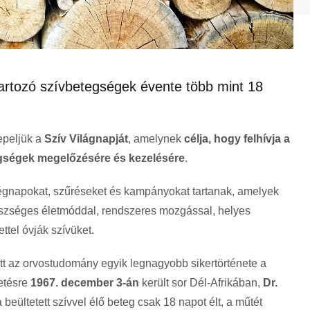
 tartozó szívbetegségek évente több mint 18
peljük a
Szív Világnapját
, amelynek
célja, hogy felhívja a
tegségek megelőzésére és kezelésére
.
égnapokat, szűréseket és kampányokat tartanak, amelyek
észséges életmóddal, rendszeres mozgással, helyes
tel óvják szívüket.
t az orvostudomány egyik legnagyobb sikertörténete a
tetésre
1967. december 3-án
került sor Dél-Afrikában,
Dr.
beültetett szívvel élő beteg csak 18 napot élt, a műtét