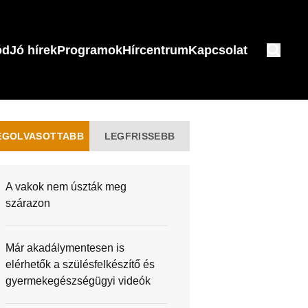
ód
Jó hírek
Programok
Hírcentrum
Kapcsolat
EGOLVASOTTABB
LEGFRISSEBB
A vakok nem úszták meg
szárazon
Már akadálymentesen is
elérhetők a szülésfelkészítő és
gyermekegészségügyi videók