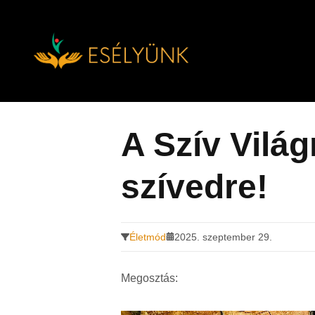
Hírek, információk a fogyatékosság témakörében
Tovább
a
tartalomra
A Szív Világ
szívedre!
Életmód
2025. szeptember 29.
Megosztás: