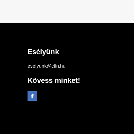
Esélyünk
eselyunk@ctfn.hu
Kövess minket!