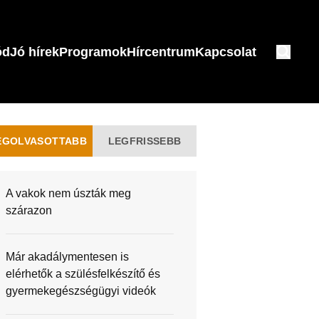
ód
Jó hírek
Programok
Hírcentrum
Kapcsolat
EGOLVASOTTABB
LEGFRISSEBB
A vakok nem úszták meg
szárazon
Már akadálymentesen is
elérhetők a szülésfelkészítő és
gyermekegészségügyi videók