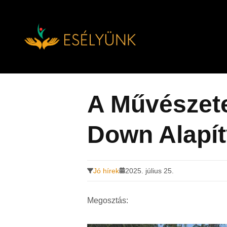
Hírek, információk a fogyatékosság témakörében
Tovább
a
tartalomra
A Művészete
Down Alapí
Jó hírek
2025. július 25.
Megosztás: