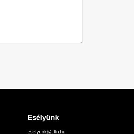
Esélyünk
eselyunk@ctfn.hu