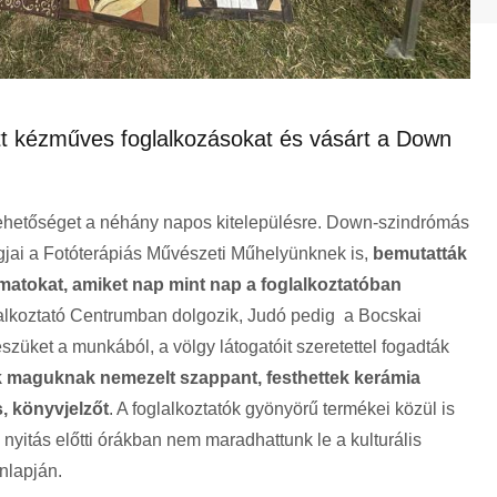
t kézműves foglalkozásokat és vásárt a Down
lehetőséget a néhány napos kitelepülésre. Down-szindrómás
agjai a Fotóterápiás Művészeti Műhelyünknek is,
bemutatták
atokat, amiket nap mint nap a foglalkoztatóban
alkoztató Centrumban dolgozik, Judó pedig a Bocskai
észüket a munkából, a völgy látogatóit szeretettel fogadták
k maguknak nemezelt szappant, festhettek kerámia
, könyvjelzőt
. A foglalkoztatók gyönyörű termékei közül is
 nyitás előtti órákban nem maradhattunk le a kulturális
nlapján.