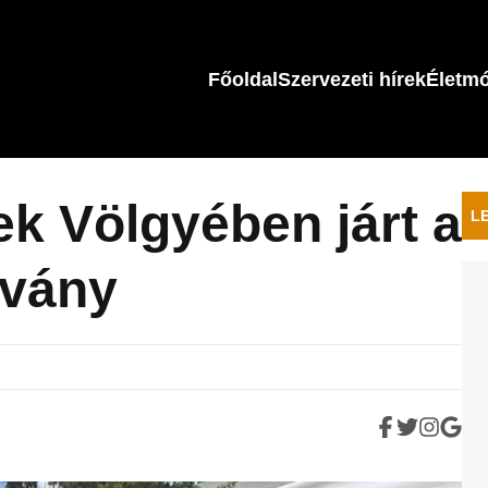
Főoldal
Szervezeti hírek
Életm
k Völgyében járt a
L
tvány