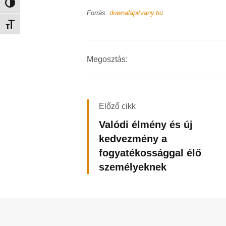
Nagy kontraszt váltása
Forrás:
downalapitvany.hu
Betűméret váltása
Megosztás:
Előző cikk
Valódi élmény és új
kedvezmény a
fogyatékossággal élő
személyeknek