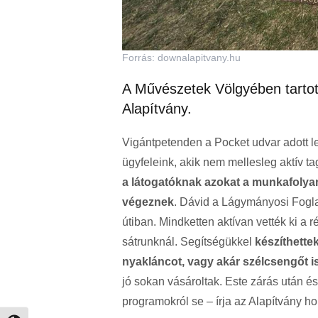
Forrás: downalapitvany.hu
A Művészetek Völgyében tartot
Alapítvány.
Vigántpetenden a Pocket udvar adott 
ügyfeleink, akik nem mellesleg aktív t
a látogatóknak azokat a munkafolyam
végeznek
. Dávid a Lágymányosi Fogl
útiban. Mindketten aktívan vették ki a r
sátrunknál. Segítségükkel
készíthette
nyakláncot, vagy akár szélcsengőt is
jó sokan vásároltak. Este zárás után és
programokról se – írja az Alapítvány ho