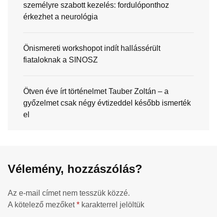
személyre szabott kezelés: fordulóponthoz
érkezhet a neurológia
Önismereti workshopot indít hallássérült
fiataloknak a SINOSZ
Ötven éve írt történelmet Tauber Zoltán – a
győzelmet csak négy évtizeddel később ismerték
el
Vélemény, hozzászólás?
Az e-mail címet nem tesszük közzé.
A kötelező mezőket
*
karakterrel jelöltük