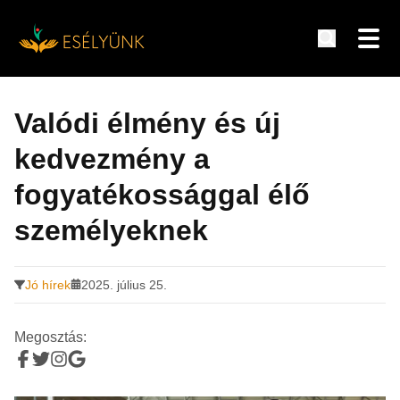
Hírek, információk a fogyatékosság témakörében
Tovább
a
Valódi élmény és új
tartalomra
kedvezmény a
fogyatékossággal élő
személyeknek
Jó hírek
2025. július 25.
Megosztás: