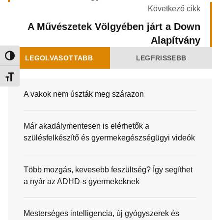
Következő cikk
A Művészetek Völgyében járt a Down
Alapítvány
Nagy kontraszt váltása
LEGOLVASOTTABB
LEGFRISSEBB
Betűméret váltása
A vakok nem úszták meg szárazon
Már akadálymentesen is elérhetők a
szülésfelkészítő és gyermekegészségügyi videók
Több mozgás, kevesebb feszültség? Így segíthet
a nyár az ADHD-s gyermekeknek
Mesterséges intelligencia, új gyógyszerek és