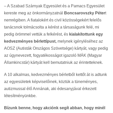
– A Szabad Szárnyak Egyesület és a Pamacs Egyesület
kereste meg az önkormányzatnál
Boncsarovszky Péter
t
nemrégiben. A fiatalokért és civil közösségekért felelős
tanácsnok tolmácsolta a kérést a társaságunk felé, mi
pedig örömmel vettük a felkérést, és
kialakítottunk egy
kedvezményes bérlettípust,
melynek igényléséhez az
AOSZ (Autisták Országos Szövetsége) kártyát, vagy pedig
az úgynevezett, fogyatékosságot igazoló MÁK (Magyar
Államkincstár) kártyát kell bemutatniuk az érintetteknek.
A 10 alkalmas, kedvezményes bérletből kettőt át is adtunk
az egyesületek képviselőinek, köztük a tüneményes,
autizmussal élő Annának, aki édesanyjával érkezett
létesítményünkbe.
Bízunk benne, hogy akciónk segít abban, hogy minél