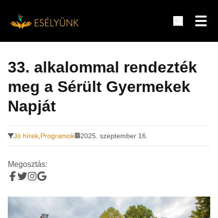
Hírek, információk a fogyatékosság témakörében
Tovább
a
33. alkalommal rendezték
tartalomra
meg a Sérült Gyermekek
Napját
Jó hírek
,
Programok
2025. szeptember 16.
Megosztás: