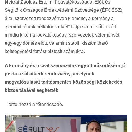
Nyitrai Zsolt
az Értelmi Fogyatékossággal Élők és
Segítőik Országos Érdekvédelmi Szövetsége (ÉFOÉSZ)
által szervezett rendezvényen kiemelte, a kormány a
„semmit rólunk nélkülünk elvét” tartja szem előtt, ezért
mindig kikéri a fogyatékosügyi szervezetek véleményét
egy-egy döntés előtt, valamint stabil, kiszámítható
költségvetési forrást biztosít számukra.
A kormány és a civil szervezetek együttműködésére jó
példa az állatkerti rendezvény, amelynek
megvalósulását térítésmentes közösségi közlekedés
biztosításával segítették
– tette hozzá a főtanácsadó.