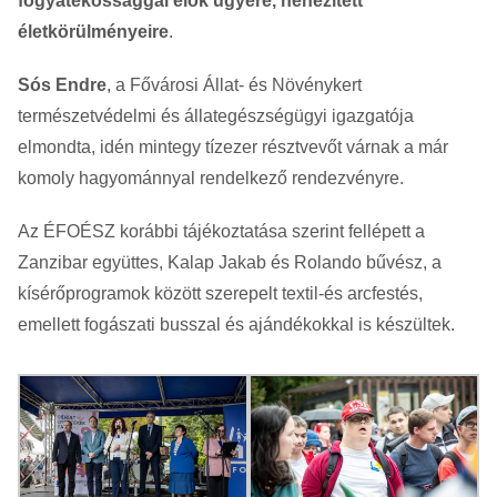
fogyatékossággal élők ügyére, nehezített
életkörülményeire
.
Sós Endre
, a Fővárosi Állat- és Növénykert
természetvédelmi és állategészségügyi igazgatója
elmondta, idén mintegy tízezer résztvevőt várnak a már
komoly hagyománnyal rendelkező rendezvényre.
Az ÉFOÉSZ korábbi tájékoztatása szerint fellépett a
Zanzibar együttes, Kalap Jakab és Rolando bűvész, a
kísérőprogramok között szerepelt textil-és arcfestés,
emellett fogászati busszal és ajándékokkal is készültek.