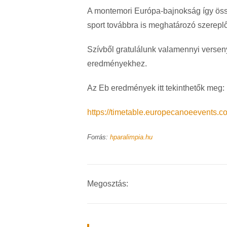
A montemori Európa-bajnokság így ös
sport továbbra is meghatározó szerep
Szívből gratulálunk valamennyi verse
eredményekhez.
Az Eb eredmények itt tekinthetők meg:
https://timetable.europecanoeevents
Forrás:
hparalimpia.hu
Megosztás: