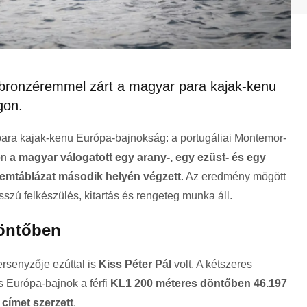
 bronzéremmel zárt a magyar para kajak-kenu
gon.
 para kajak-kenu Európa-bajnokság: a portugáliai Montemor-
on
a magyar válogatott egy arany-, egy ezüst- és egy
remtáblázat második helyén végzett
. Az eredmény mögött
zú felkészülés, kitartás és rengeteg munka áll.
döntőben
senyzője ezúttal is
Kiss Péter Pál
volt. A kétszeres
s Európa-bajnok a férfi
KL1 200 méteres döntőben 46.197
címet szerzett
.