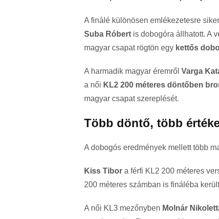
A finálé különösen emlékezetesre sik
Suba Róbert
is dobogóra állhatott. A
magyar csapat rögtön egy
kettős dob
A harmadik magyar éremről
Varga Kata
a női
KL2 200 méteres döntőben bron
magyar csapat szereplését.
Több döntő, több érték
A dobogós eredmények mellett több mag
Kiss Tibor
a férfi KL2 200 méteres ve
200 méteres számban is fináléba került,
A női KL3 mezőnyben
Molnár Nikolett