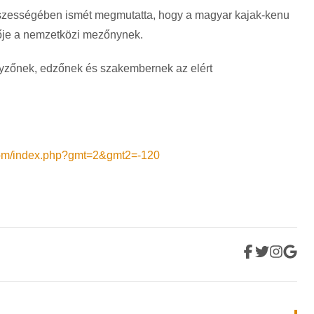
szességében ismét megmutatta, hogy a magyar kajak-kenu
lője a nemzetközi mezőnynek.
nyzőnek, edzőnek és szakembernek az elért
.com/index.php?gmt=2&gmt2=-120