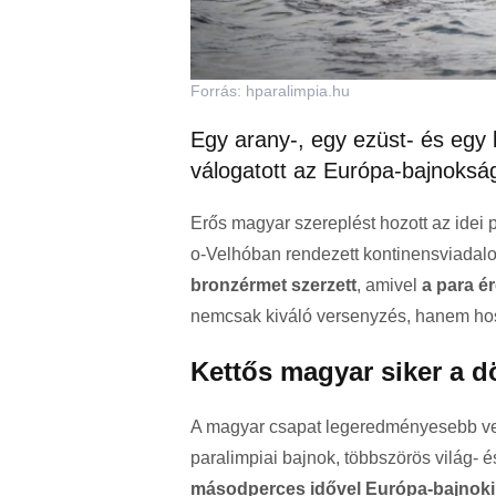
Forrás: hparalimpia.hu
Egy arany-, egy ezüst- és egy
válogatott az Európa-bajnoksá
Erős magyar szereplést hozott az idei
o-Velhóban rendezett kontinensviadal
bronzérmet szerzett
, amivel
a para é
nemcsak kiváló versenyzés, hanem hoss
Kettős magyar siker a 
A magyar csapat legeredményesebb ver
paralimpiai bajnok, többszörös világ- é
másodperces idővel Európa-bajnoki 