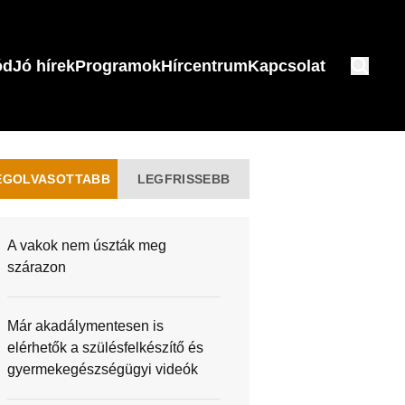
ód
Jó hírek
Programok
Hírcentrum
Kapcsolat
EGOLVASOTTABB
LEGFRISSEBB
A vakok nem úszták meg
szárazon
Már akadálymentesen is
elérhetők a szülésfelkészítő és
gyermekegészségügyi videók