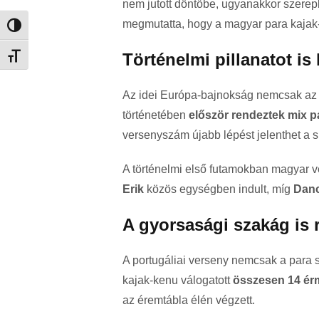
nem jutott döntőbe, ugyanakkor szerep
megmutatta, hogy a magyar para kajak-
Nagy kontraszt váltása
Történelmi pillanatot is
Betűméret váltása
Az idei Európa-bajnokság nemcsak az 
történetében
először rendeztek mix p
versenyszám újabb lépést jelenthet a s
A történelmi első futamokban magyar v
Erik
közös egységben indult, míg
Dan
A gyorsasági szakág is 
A portugáliai verseny nemcsak a para 
kajak-kenu válogatott
összesen 14 érme
az éremtábla élén végzett.