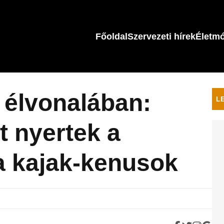
Főoldal
Szervezeti hírek
Életm
 élvonalában:
L
 nyertek a
a kajak-kenusok