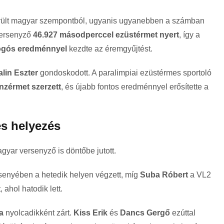
erült magyar szempontból, ugyanis ugyanebben a számban
 versenyző
46.927 másodperccel ezüstérmet nyert
, így a
ogós eredménnyel
kezdte az éremgyűjtést.
lin Eszter
gondoskodott. A paralimpiai ezüstérmes sportoló
zérmet szerzett
, és újabb fontos eredménnyel erősítette a
es helyezés
yar versenyző is döntőbe jutott.
rsenyében a hetedik helyen végzett, míg
Suba Róbert
a VL2
 ahol hatodik lett.
a
nyolcadikként zárt.
Kiss Erik
és
Dancs Gergő
ezúttal