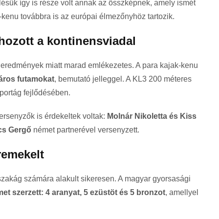
lésük így is része volt annak az összképnek, amely ismét
kenu továbbra is az európai élmezőnyhöz tartozik.
 hozott a kontinensviadal
eredmények miatt marad emlékezetes. A para kajak-kenu
áros futamokat
, bemutató jelleggel. A KL3 200 méteres
portág fejlődésében.
ersenyzők is érdekeltek voltak:
Molnár Nikoletta és Kiss
cs Gergő
német partnerével versenyzett.
remekelt
szakág számára alakult sikeresen. A magyar gyorsasági
t szerzett: 4 aranyat, 5 ezüstöt és 5 bronzot
, amellyel