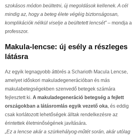
szokásos módon beültetni, új megoldások kellenek. A cél
mindig az, hogy a beteg élete végéig biztonságosan,
komplikációk nélkül viselje a beültetett lencsét” –
mondja a
professzor.
Makula-lencse: új esély a részleges
látásra
Az egyik legnagyobb áttörés a Scharioth Macula Lencse,
amelyet időskori makuladegenerációban és más
makulabetegségekben szenvedő betegek számára
fejlesztett ki.
A makuladegeneráció betegség a fejlett
országokban a látásromlás egyik vezető oka
, és eddig
csak korlátozott lehetőségek álltak rendelkezésre az
érintettek életminőségének javítására.
„Ez a lencse akár a szürkehályog-műtét során, akár utólag