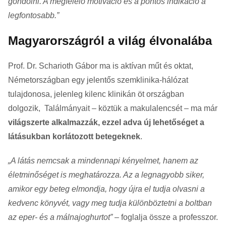
gondolni. A megfelelő motiváció és a pontos indikáció a
legfontosabb.”
Magyarországról a világ élvonalába
Prof. Dr. Scharioth Gábor ma is aktívan műt és oktat,
Németországban egy jelentős szemklinika-hálózat
tulajdonosa, jelenleg kilenc klinikán öt országban
dolgozik, Találmányait – köztük a makulalencsét – ma már
világszerte alkalmazzák, ezzel adva új lehetőséget a
látásukban korlátozott betegeknek
.
„A látás nemcsak a mindennapi kényelmet, hanem az
életminőséget is meghatározza. Az a legnagyobb siker,
amikor egy beteg elmondja, hogy újra el tudja olvasni a
kedvenc könyvét, vagy meg tudja különböztetni a boltban
az eper- és a málnajoghurtot”
– foglalja össze a professzor.