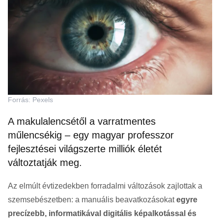
Forrás: Pexels
A makulalencsétől a varratmentes
műlencsékig – egy magyar professzor
fejlesztései világszerte milliók életét
változtatják meg.
Az elmúlt évtizedekben forradalmi változások zajlottak a
szemsebészetben: a manuális beavatkozásokat
egyre
precízebb, informatikával digitális képalkotással és