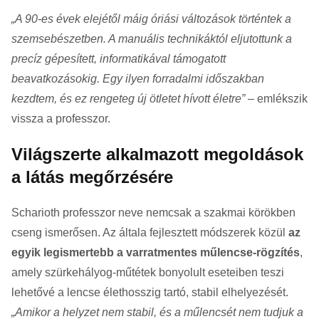
„A 90-es évek elejétől máig óriási változások történtek a
szemsebészetben. A manuális technikáktól eljutottunk a
precíz gépesített, informatikával támogatott
beavatkozásokig. Egy ilyen forradalmi időszakban
kezdtem, és ez rengeteg új ötletet hívott életre”
– emlékszik
vissza a professzor.
Világszerte alkalmazott megoldások
a látás megőrzésére
Scharioth professzor neve nemcsak a szakmai körökben
cseng ismerősen. Az általa fejlesztett módszerek közül
az
egyik legismertebb a varratmentes műlencse-rögzítés
,
amely szürkehályog-műtétek bonyolult eseteiben teszi
lehetővé a lencse élethosszig tartó, stabil elhelyezését.
„Amikor a helyzet nem stabil, és a műlencsét nem tudjuk a