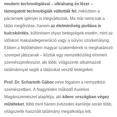
modern technológiával – ultrahang és lézer –
támogatott technológiák váltották fel
, miközben a
páciensek igényei is megváltoztak. Ma már nemcsak a
látás megőrzése, hanem
az életminőség javítása is
kulcskérdés
, különösen olyan betegségek esetén, mint az
időskori makuladegeneráció vagy a súlyos szürkehályog.
Ebben a fejlődésben magyar szakemberek is meghatározó
szerepet játszanak – köztük egy nemzetközileg elismert
szemészprofesszor, aki több, világszerte alkalmazott
találmánnyal segíti a látásukat vesztő betegeket.
Prof. Dr. Scharioth Gábor
neve fogalom a nemzetközi
szemészetben. A Nagyrédén működő Aurelios
Magánszemészet alapítója, aki
kilenc országban végez
műtéteket
, több mint három évtizedes karrierje során több,
világszerte használt találmány megalkotója lett.