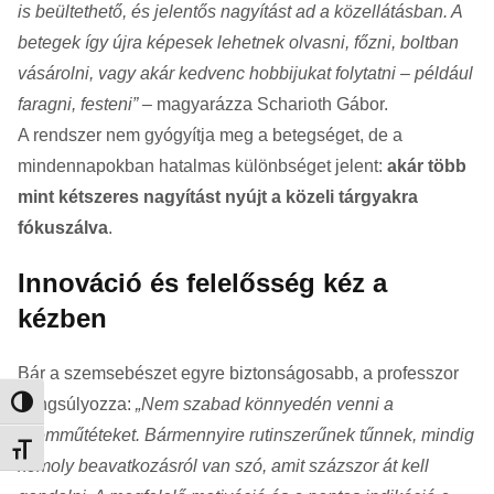
is beültethető, és jelentős nagyítást ad a közellátásban. A
betegek így újra képesek lehetnek olvasni, főzni, boltban
vásárolni, vagy akár kedvenc hobbijukat folytatni – például
faragni, festeni”
– magyarázza Scharioth Gábor.
A rendszer nem gyógyítja meg a betegséget, de a
mindennapokban hatalmas különbséget jelent:
akár több
mint kétszeres nagyítást nyújt a közeli tárgyakra
fókuszálva
.
Innováció és felelősség kéz a
kézben
Bár a szemsebészet egyre biztonságosabb, a professzor
hangsúlyozza:
„Nem szabad könnyedén venni a
Nagy kontraszt váltása
szemműtéteket. Bármennyire rutinszerűnek tűnnek, mindig
Betűméret váltása
komoly beavatkozásról van szó, amit százszor át kell