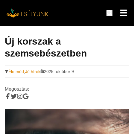
Hírek, információk a fogyatékosság témakörében
Tovább
a
Új korszak a
tartalomra
szemsebészetben
Életmód
,
Jó hírek
2025. október 9.
Megosztás: