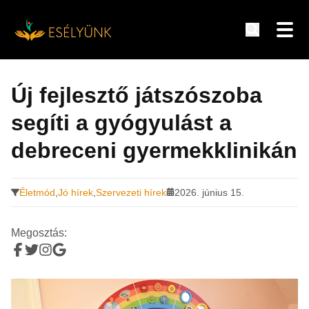
Hírek, információk a fogyatékosság témakörében
Tovább
a
Új fejlesztő játszószoba
tartalomra
segíti a gyógyulást a
debreceni gyermekklinikán
Életmód
,
Jó hírek
,
Szervezeti hírek
2026. június 15.
Megosztás: