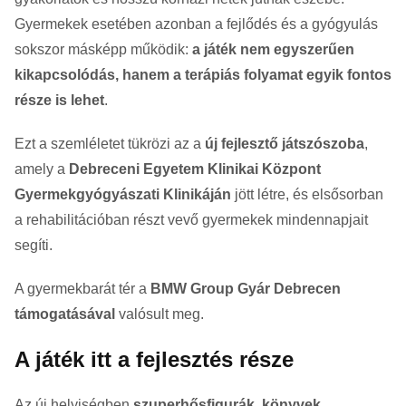
Gyermekek esetében azonban a fejlődés és a gyógyulás
sokszor másképp működik:
a játék nem egyszerűen
kikapcsolódás, hanem a terápiás folyamat egyik fontos
része is lehet
.
Ezt a szemléletet tükrözi az a
új fejlesztő játszószoba
,
amely a
Debreceni Egyetem Klinikai Központ
Gyermekgyógyászati Klinikáján
jött létre, és elsősorban
a rehabilitációban részt vevő gyermekek mindennapjait
segíti.
A gyermekbarát tér a
BMW Group Gyár Debrecen
támogatásával
valósult meg.
A játék itt a fejlesztés része
Az új helyiségben
szuperhősfigurák, könyvek,