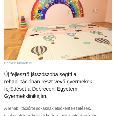
Forrás: unideb.hu
Új fejlesztő játszószoba segíti a
rehabilitációban részt vevő gyermekek
fejlődését a Debreceni Egyetem
Gyermekklinikáján.
A rehabilitációról sokaknak elsőként kezelések,
gyakorlatok és hosszú kórházi hetek jutnak eszébe.