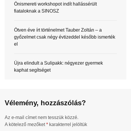
Önismereti workshopot indít hallássérült
fiataloknak a SINOSZ
Ötven éve írt történelmet Tauber Zoltán – a
győzelmet csak négy évtizeddel később ismerték
el
Újra elindult a Sulipakk: négyezer gyermek
kaphat segítséget
Vélemény, hozzászólás?
Az e-mail címet nem tesszük közzé.
A kötelező mezőket
*
karakterrel jelöltük