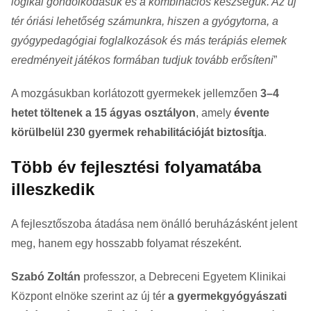
logikai gondolkodásuk és a kombinációs készségük. Az új
tér óriási lehetőség számunkra, hiszen a gyógytorna, a
gyógypedagógiai foglalkozások és más terápiás elemek
eredményeit játékos formában tudjuk tovább erősíteni
”
A mozgásukban korlátozott gyermekek jellemzően
3–4
hetet töltenek a 15 ágyas osztályon
, amely
évente
körülbelül 230 gyermek rehabilitációját biztosítja
.
Több év fejlesztési folyamatába
illeszkedik
A fejlesztőszoba átadása nem önálló beruházásként jelent
meg, hanem egy hosszabb folyamat részeként.
Szabó Zoltán
professzor, a Debreceni Egyetem Klinikai
Központ elnöke szerint az új tér
a gyermekgyógyászati