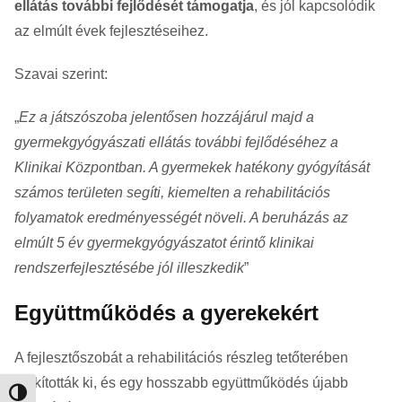
ellátás további fejlődését támogatja
, és jól kapcsolódik
az elmúlt évek fejlesztéseihez.
Szavai szerint:
„
Ez a játszószoba jelentősen hozzájárul majd a
gyermekgyógyászati ellátás további fejlődéséhez a
Klinikai Központban. A gyermekek hatékony gyógyítását
számos területen segíti, kiemelten a rehabilitációs
folyamatok eredményességét növeli. A beruházás az
elmúlt 5 év gyermekgyógyászatot érintő klinikai
rendszerfejlesztésébe jól illeszkedik
”
Együttműködés a gyerekekért
A fejlesztőszobát a rehabilitációs részleg tetőterében
alakították ki, és egy hosszabb együttműködés újabb
Nagy kontraszt váltása