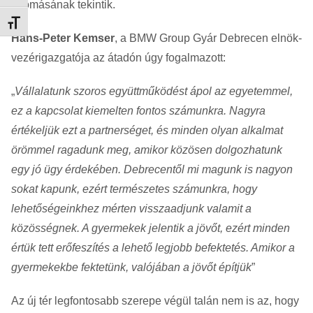
állomásának tekintik.
Betűméret váltása
Hans-Peter Kemser
, a BMW Group Gyár Debrecen elnök-
vezérigazgatója az átadón úgy fogalmazott:
„
Vállalatunk szoros együttműködést ápol az egyetemmel,
ez a kapcsolat kiemelten fontos számunkra. Nagyra
értékeljük ezt a partnerséget, és minden olyan alkalmat
örömmel ragadunk meg, amikor közösen dolgozhatunk
egy jó ügy érdekében. Debrecentől mi magunk is nagyon
sokat kapunk, ezért természetes számunkra, hogy
lehetőségeinkhez mérten visszaadjunk valamit a
közösségnek. A gyermekek jelentik a jövőt, ezért minden
értük tett erőfeszítés a lehető legjobb befektetés. Amikor a
gyermekekbe fektetünk, valójában a jövőt építjük
”
Az új tér legfontosabb szerepe végül talán nem is az, hogy