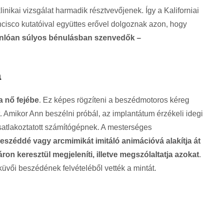
nikai vizsgálat harmadik résztvevőjenek. Így a Kaliforniai
isco kutatóival együttes erővel dolgoznak azon, hogy
sonlóan súlyos bénulásban szenvedők –
a
a nő fejébe
. Ez képes rögzíteni a beszédmotoros kéreg
t. Amikor Ann beszélni próbál, az implantátum érzékeli idegi
csatlakoztatott számítógépnek. A
mesterséges
eszéddé vagy arcmimikát imitáló animációvá alakítja át
táron keresztül megjeleníti, illetve megszólaltatja azokat
.
üvői beszédének felvételéből vették a mintát.