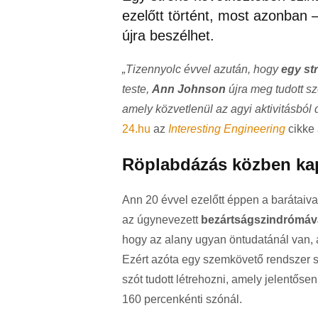
ezelőtt történt, most azonban 
újra beszélhet.
„Tizennyolc évvel azután, hogy
egy
st
teste,
Ann Johnson
újra meg tudott s
amely közvetlenül az agyi aktivitásból
24.hu
az
Interesting Engineering
cikke 
Röplabdázás közben kap
Ann 20 évvel ezelőtt éppen a barátaival
az úgynevezett
bezártságszindrómáva
hogy az alany ugyan öntudatánál van
Ezért azóta egy szemkövető rendszer 
szót tudott létrehozni, amely jelentő
160 percenkénti szónál.