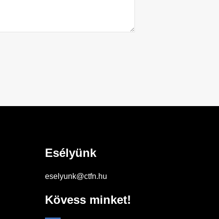
Esélyünk
eselyunk@ctfn.hu
Kövess minket!