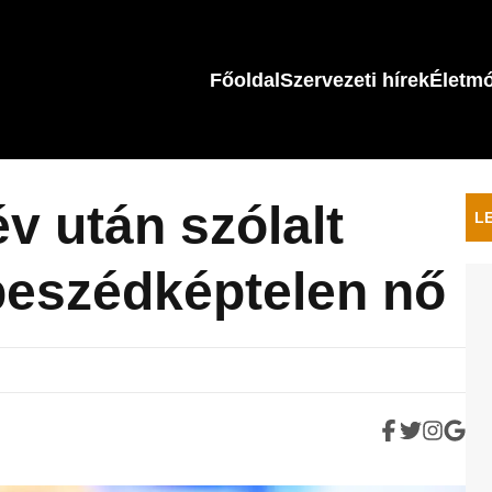
Főoldal
Szervezeti hírek
Életm
v után szólalt
L
beszédképtelen nő