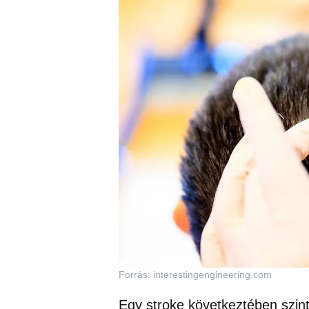
Forrás: interestingengineering.com
Egy stroke következtében szint