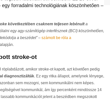
– egy forradalmi technológiának köszönhetően –
roke
következtében csaknem teljesen lebénult
a
zólalni egy agy-számítógép interfésznek (BCI) köszönhetően,
 dekódolja a beszédet”
–
számolt be róla a
alapján.
ott stroke-ot
 röplabdázott, amikor stroke-ot kapott, azt követően pedig
l diagnosztizálták
. Ez egy ritka állapot, amelynek lényege,
, azonban sem mozogni, sem kommunikálni nem képes.
segítségével kommunikál, ám így percenként mindössze 14
sen lassabb kommunikációt jelent a beszédben megszokott