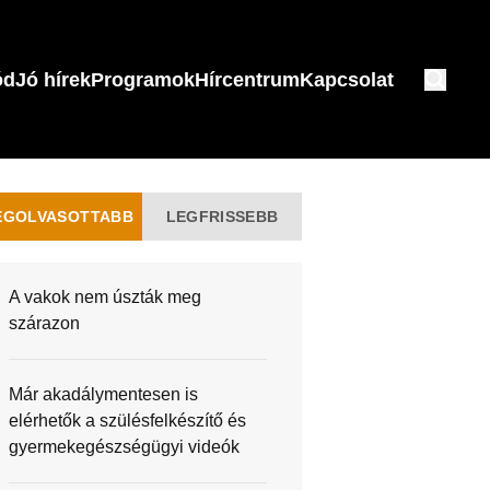
ód
Jó hírek
Programok
Hírcentrum
Kapcsolat
EGOLVASOTTABB
LEGFRISSEBB
A vakok nem úszták meg
szárazon
Már akadálymentesen is
elérhetők a szülésfelkészítő és
gyermekegészségügyi videók