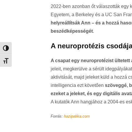
2022-ben azonban őt válaszották egy kli
Egyetem, a Berkeley és a UC San Franc
helyreállítsák Ann – és a hozzá ha
beszédképességét
.
A neuroprotézis csodáj
Nagy kontraszt váltása
A csapat egy neuroprotézist ültetett 
Betűméret váltása
jeleit, megkerülve a sérült idegpályáka
aktivitását, majd jeleket küld a hozzá 
intelligencia
ezt követően
szöveggé, b
ezeket a jeleket, és egy digitális ava
A kutatók Ann hangjához a 2004-es esk
Forrás:
hazipatika.com