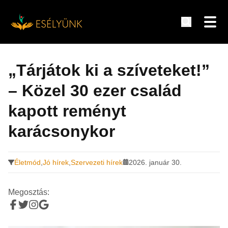
Hírek, információk a fogyatékosság témakörében
Tovább
a
„Tárjátok ki a szíveteket!”
tartalomra
– Közel 30 ezer család
kapott reményt
karácsonykor
Életmód
,
Jó hírek
,
Szervezeti hírek
2026. január 30.
Megosztás: