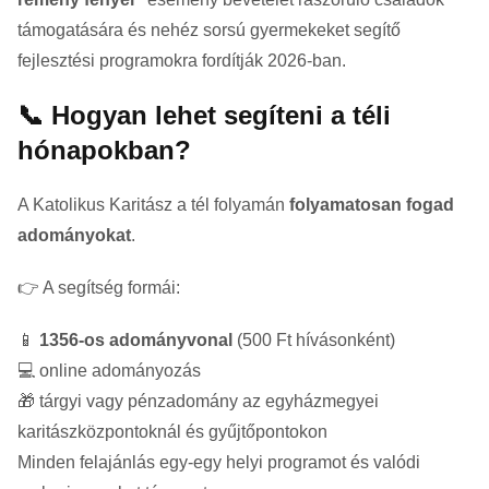
támogatására és nehéz sorsú gyermekeket segítő
fejlesztési programokra fordítják 2026-ban.
📞 Hogyan lehet segíteni a téli
hónapokban?
A Katolikus Karitász a tél folyamán
folyamatosan fogad
adományokat
.
👉 A segítség formái:
📱
1356-os adományvonal
(500 Ft hívásonként)
💻 online adományozás
🎁 tárgyi vagy pénzadomány az egyházmegyei
karitászközpontoknál és gyűjtőpontokon
Minden felajánlás egy-egy helyi programot és valódi