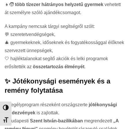
👧🧒
több tízezer hátrányos helyzetű gyermek
vehetett
át személyre szóló ajándékcsomagot.
A kampány nemcsak tárgyi segítségről szólt:
💬 szeretetvendégségek,
🎄 gyermekeknek, időseknek és fogyatékossággal élőknek
szervezett ünnepségek,
🤍 hajléktalanokat segítő akciók és lelki programok
erősítették az
összetartozás élményét
.
✨ Jótékonysági események és a
remény folytatása
A segélyprogram részeként országszerte
jótékonysági
Nagy kontraszt váltása
rendezvények
is zajlottak.
A budapesti
Szent István-bazilikában
megrendezett
„A
Betűméret váltása
remény fényei”
esemény bevételét rászoruló családok