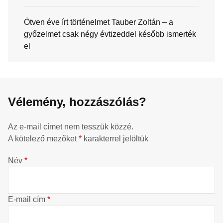
Ötven éve írt történelmet Tauber Zoltán – a
győzelmet csak négy évtizeddel később ismerték
el
Vélemény, hozzászólás?
Az e-mail címet nem tesszük közzé.
A kötelező mezőket
*
karakterrel jelöltük
Név
*
E-mail cím
*