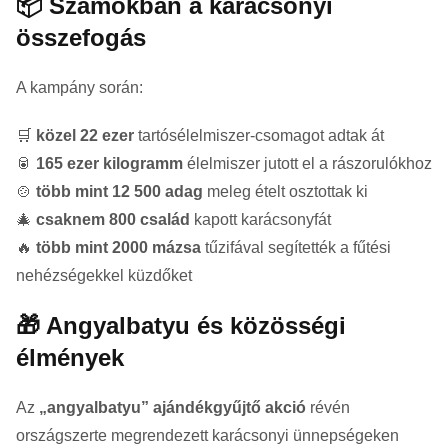
📦 Számokban a karácsonyi
összefogás
A kampány során:
🛒
közel 22 ezer
tartósélelmiszer-csomagot adtak át
🥫
165 ezer kilogramm
élelmiszer jutott el a rászorulókhoz
🍲
több mint 12 500 adag
meleg ételt osztottak ki
🎄
csaknem 800 család
kapott karácsonyfát
🔥
több mint 2000 mázsa
tűzifával segítették a fűtési
nehézségekkel küzdőket
🎁 Angyalbatyu és közösségi
élmények
Az
„angyalbatyu” ajándékgyűjtő akció
révén
országszerte megrendezett karácsonyi ünnepségeken