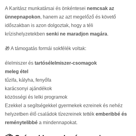
A Karitász munkatársai és önkéntesei
nemcsak az
ünnepnapokon
, hanem az azt megelőző és követő
időszakban is azon dolgoztak, hogy a téli
krízishelyzetekben
senki ne maradjon magára
.
🎁 A támogatás formái sokfélék voltak:
élelmiszer és
tartósélelmiszer-csomagok
meleg étel
tűzifa, kályha, fenyőfa
karácsonyi ajándékok
közösségi és lelki programok
Ezekkel a segítségekkel gyermekek ezreinek és nehéz
helyzetben élő családok tízezreinek tették
emberibbé és
reménytelibbé
a mindennapokat.