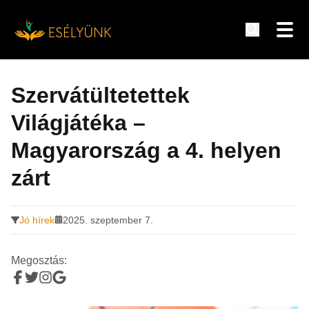
Hírek, információk a fogyatékosság témakörében
Tovább
a
Szervátültetettek
tartalomra
Világjátéka –
Magyarország a 4. helyen
zárt
Jó hírek
2025. szeptember 7.
Megosztás: