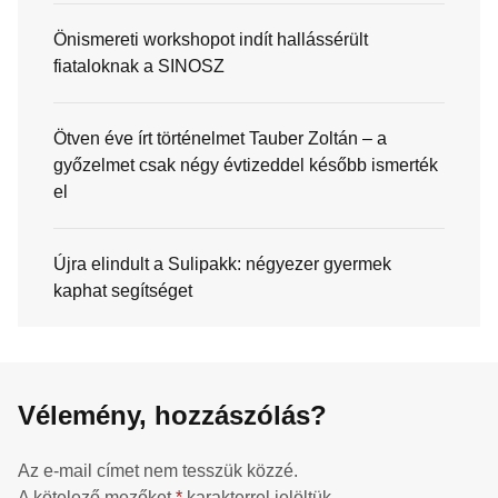
Önismereti workshopot indít hallássérült
fiataloknak a SINOSZ
Ötven éve írt történelmet Tauber Zoltán – a
győzelmet csak négy évtizeddel később ismerték
el
Újra elindult a Sulipakk: négyezer gyermek
kaphat segítséget
Vélemény, hozzászólás?
Az e-mail címet nem tesszük közzé.
A kötelező mezőket
*
karakterrel jelöltük