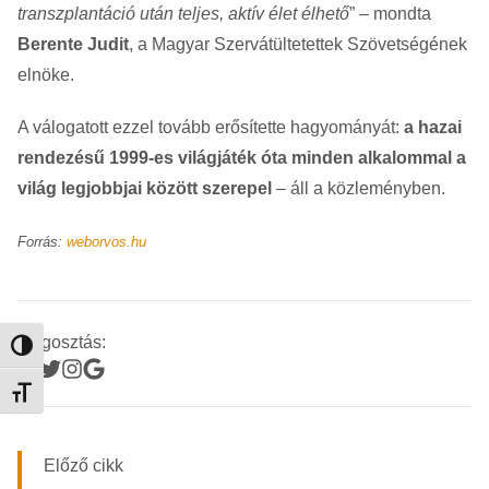
transzplantáció után teljes, aktív élet élhető
” – mondta
Berente Judit
, a Magyar Szervátültetettek Szövetségének
elnöke.
A válogatott ezzel tovább erősítette hagyományát:
a hazai
rendezésű 1999-es világjáték óta minden alkalommal a
világ legjobbjai között szerepel
– áll a közleményben.
Forrás:
weborvos.hu
Megosztás:
Nagy kontraszt váltása
Betűméret váltása
Előző cikk