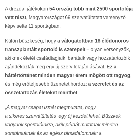
A drezdai játékokon
54 ország több mint 2500 sportolója
vett részt
, Magyarországot 69 szervátültetett versenyző
képviselte 11 sportágban.
Külön büszkeség, hogy
a válogatottban 18 élődonoros
transzplantált sportoló is szerepelt
– olyan versenyzők,
akiknek életét családtagjaik, barátaik vagy hozzátartozóik
ajándékozták meg egy új szerv felajánlásával.
Ez a
háttértörténet minden magyar érem mögött ott ragyog
,
és még erőteljesebb üzenetet hordoz:
a szeretet és az
összetartozás életeket menthet
.
„
A magyar csapat ismét megmutatta, hogy
a sikeres szervátültetés egy új kezdet lehet. Büszkék
vagyunk sportolóinkra, akik példát mutatnak minden
sorstársuknak és az egész társadalomnak: a