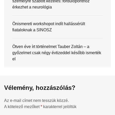
személyre szabott kezelés: fordulóponthoz
érkezhet a neurológia
Önismereti workshopot indít hallássérült
fiataloknak a SINOSZ
Ötven éve írt történelmet Tauber Zoltán – a
győzelmet csak négy évtizeddel később ismerték
el
Vélemény, hozzászólás?
Az e-mail címet nem tesszük közzé.
A kötelező mezőket
*
karakterrel jelöltük