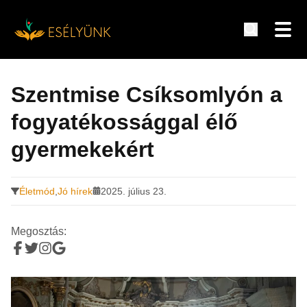
Hírek, információk a fogyatékosság témakörében
Tovább
a
Szentmise Csíksomlyón a
tartalomra
fogyatékossággal élő
gyermekekért
Életmód
,
Jó hírek
2025. július 23.
Megosztás: