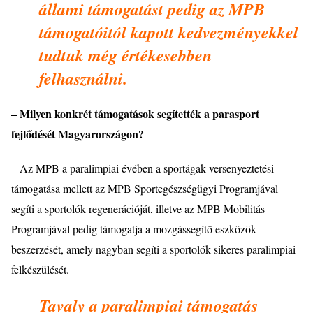
állami támogatást pedig az MPB
támogat
ó
it
ó
l kapott kedvezm
é
nyekkel
tudtuk m
é
g
é
rt
é
kesebben
felhasználni.
– Milyen konkr
é
t támogatások segített
é
k a parasport
fejlőd
é
s
é
t Magyarorszá
gon?
– Az MPB a paralimpiai
é
v
é
ben a sportágak versenyeztet
é
si
t
ámogatása mellett az MPB Sporteg
é
szs
é
gügyi Programjá
val
seg
í
ti a sportol
ó
k regener
áci
ó
ját, illetve az MPB Mobilitás
Programjával pedig támogatja a mozgá
sseg
ítő eszk
ö
z
ö
k
beszerz
é
s
é
t, amely nagyban segí
ti a sportol
ó
k sikeres paralimpiai
felk
é
szül
é
s
é
t.
Tavaly a paralimpiai támogatás