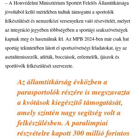
– A Honv
é
delmi Miniszt
é
rium Sport
é
rt Felelős Államtitkársága
j
ó
volt
áb
ó
l kellő m
é
rt
é
kben tudtuk támogatni a sportol
ó
k
felk
é
szül
é
s
é
t
é
s nemzetk
ö
zi versenyeken való r
é
szv
é
tel
é
t, melyet
az integráció jegy
é
ben t
ö
bbs
é
g
é
ben a sportági szaksz
ö
vets
é
gek
kapnak meg
é
s használnak fel. Az MPB 2024-ben már csak hat
sportág tekintet
é
ben látott el sportsz
ö
vets
é
gi feladatokat, így az
asztaliteniszező
k, atl
é
tá
k, bocci
ások, erőemelők, íjászok
é
s
sportl
ö
vők felk
é
szül
é
s
é
t szervezete.
Az államtitkársá
g
é
vk
ö
zben a
parasportol
ó
k r
é
sz
é
re is megszavazta
a kv
ó
tások kieg
é
szítő támogatását,
amely szint
é
n nagy segíts
é
g volt a
felk
é
szül
é
sben. A paralimpiai
r
é
szv
é
telre kapott 300 millió forintos