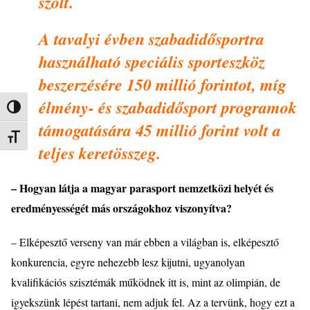
sz
ó
lt.
A tavalyi
é
vben szabadidősportra
használható speciális sporteszk
ö
z
beszerz
é
s
é
re 150 millió forintot, mí
g
é
lm
é
ny-
é
s szabadidősport programok
Nagy kontraszt váltása
támogatására 45 millió forint volt a
Betűméret váltása
teljes keret
ö
sszeg.
– Hogyan látja a magyar parasport nemzetk
ö
zi hely
é
t
é
s
eredm
é
nyess
é
g
é
t más országokhoz viszonyí
tva?
– Elk
é
pesztő verseny van már ebben a világban is, elk
é
pesztő
konkurencia, egyre nehezebb lesz kijutni, ugyanolyan
kvalifikáci
ó
s sziszt
é
mák műk
ö
dnek itt is, mint az olimpián, de
igyekszünk l
é
p
é
st tartani, nem adjuk fel. Az a tervünk, hogy ezt a