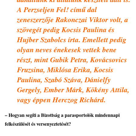
A Perzseljen Fel! című dal
zeneszerzője Rakonczai Viktor volt, a
sz
ö
veg
é
t pedig Kocsis Paulina
é
s
Hujber Szabolcs írta. Emellett pedig
olyan neves
é
nekesek vettek bene
r
é
szt, mint Gubik Petra, Kovácsovics
Fruzsina, Mikl
ó
sa Erika, Kocsis
Paulina, Szabó Száva, Dánielfy
Gergely, Ember Márk, K
ö
k
é
ny Attila,
vagy
é
ppen Herczog Richárd.
– Hogyan segíti a Bizottsá
g a parasportol
ó
k mindennapi
felk
é
szül
é
s
é
t
é
s versenyeztet
é
s
é
t?