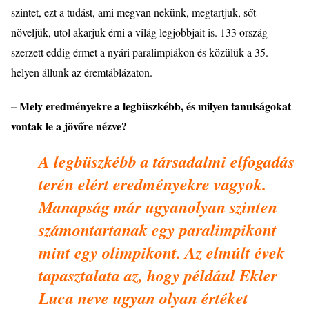
szintet, ezt a tudást, ami megvan nekünk, megtartjuk, sőt
n
ö
veljük, utol akarjuk
é
rni a világ legjobbjait is. 133 ország
szerzett eddig
é
rmet a nyá
ri paralimpi
ákon
é
s k
ö
zülük a 35.
helyen állunk az
é
remtáblá
zaton.
– Mely eredm
é
nyekre a legbüszk
é
bb,
é
s milyen tanulságokat
vontak le a j
ö
vőre n
é
zve?
A legbüszk
é
bb a társadalmi elfogadá
s
teré
n el
é
rt eredm
é
nyekre vagyok.
Manapsá
g m
ár ugyanolyan szinten
számontartanak egy paralimpikont
mint egy olimpikont. Az elmú
lt
é
vek
tapasztalata az, hogy p
é
ldául Ekler
Luca neve ugyan olyan
é
rt
é
ket