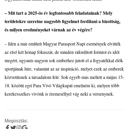
– Mit tart a 2025-
ö
s
é
v legfontosabb feladatainak? Mely
területekre szeretne nagyobb figyelmet fordítani a bizottsá
g,
é
s milyen eredm
é
nyeket várnak az
é
v v
é
g
é
re?
– Id
é
n a már említett Magyar Parasport Napi esem
é
nyek elvitt
é
k
az első k
é
t h
ó
nap f
ó
kuszá
t, de minden r
á
ford
ított forintot
és id
őt
meg
é
rt, ugyanis nagyon sok emberhez jutott el a fogyat
é
kkal
é
lők
sportjának híre, valamint az az inspiráci
ó
, melyet ezek az emberek
k
ö
zvetítenek a társadalom fel
é
. Sok egy
é
b más mellett a május 15-
18. k
ö
z
ö
tti egri Para V
ívó
Vil
ágkupát emeln
é
m ki, melyen t
ö
bb
kerekessz
é
kes vív
ó
nk is
é
remes
é
llyel vág neki a versenynek.
Megosztás: