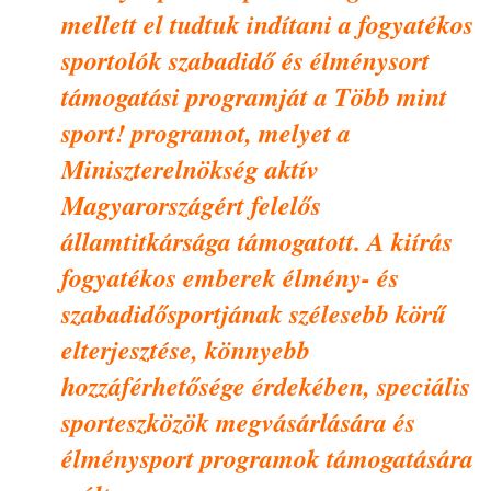
mellett el tudtuk indítani a fogyat
é
kos
sportol
ó
k szabadidő és
é
lm
é
nysort
támogatási programját a T
ö
bb mint
sport! programot, melyet a
Minisztereln
ö
ks
é
g akt
ív
Magyarország
é
rt felelős
államtitkársá
ga t
ámogatott. A kiírás
fogyat
é
kos emberek
é
lm
é
ny-
é
s
szabadidősportjának sz
é
lesebb k
ö
rű
elterjeszt
é
se, k
ö
nnyebb
hozzáf
é
rhetős
é
ge
é
rdek
é
ben, speci
ális
sporteszk
ö
z
ö
k megvásárlására
é
s
é
lm
é
nysport programok támogatására