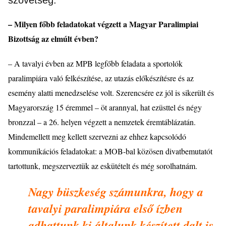
– Milyen főbb feladatokat v
é
gzett a Magyar Paralimpiai
Bizottság az elmú
lt
é
vben?
– A tavalyi
é
vben az MPB legfőbb feladata a sportol
ók
paralimpi
ára való felk
é
szít
é
se, az utazá
s el
ők
é
szít
é
sre
é
s az
esem
é
ny alatti menedzsel
é
se volt. Szerencs
é
re ez j
ó
l is sikerü
lt
é
s
Magyarország 15
é
remmel –
ö
t arannyal, hat ezü
sttel
é
s n
é
gy
bronzzal – a 26. helyen v
é
gzett a nemzetek
é
remtáblázatán.
Mindemellett meg kellett szervezni az ehhez kapcsol
ó
dó
kommunikáci
ó
s feladatokat: a MOB-bal k
ö
z
ö
sen divatbemutat
ó
t
tartottunk, megszerveztük az esküt
é
telt
é
s m
é
g sorolhatnám.
Nagy büszkes
é
g számunkra, hogy a
tavalyi paralimpiára első ízben
adhattunk ki általunk k
é
szített dalt is.