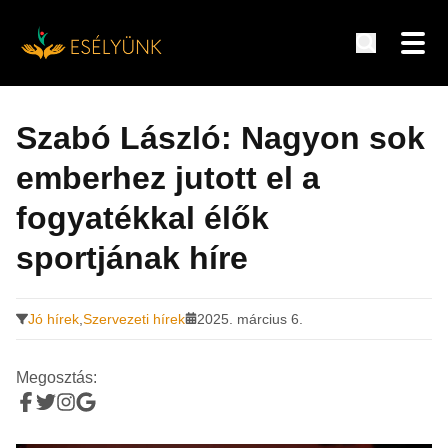
Hírek, információk a fogyatékosság témakörében
Tovább
a
Szabó László: Nagyon sok
tartalomra
emberhez jutott el a
fogyatékkal élők
sportjának híre
Jó hírek
,
Szervezeti hírek
2025. március 6.
Megosztás: