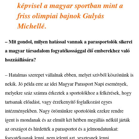
k
é
pvisel a magyar sportban mint a
friss olimpiai bajnok Gulyá
s
Michell
é
.
– Mit gondol, milyen hatással vannak a parasportol
ó
k sikerei
a magyar társadalom fogyat
é
kossággal
é
lő emberekhez való
hozzáállásá
ra?
– Hatalmas szerepet vállalnak ebben, melyet szívből k
ö
sz
ö
nünk is
nekik. Jó p
é
lda erre az idei Magyar Parasport Napi esem
é
nyek,
melyekre száz számra
é
rkeztek a sportol
ó
khoz a felk
é
r
é
sek, hogy
tartsanak előadást, vagy
é
rz
é
kenyítő foglalkozást egyes
int
é
zm
é
nyekben. Nagy
ö
r
ö
münkre sportol
ó
ink ezekre rendre
igent is mondanak
é
s az elmúlt k
é
t h
é
tben megállás n
é
lkül járták
az orszá
got
é
s hirdett
é
k a parasportot
é
s a jelmondatunkat:
fogyat
é
kosnak lenni, nem jelenti azt, vesztesnek lenni.