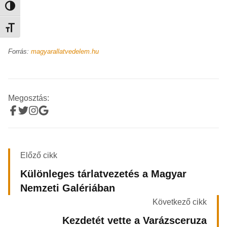
Nagy kontraszt váltása
Betűméret váltása
Forrás:
magyarallatvedelem.hu
Megosztás:
Előző cikk
Különleges tárlatvezetés a Magyar
Nemzeti Galériában
Következő cikk
Kezdetét vette a Varázsceruza