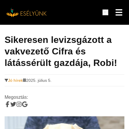
Hírek, információk a fogyatékosság témakörében
Tovább
a
Sikeresen levizsgázott a
tartalomra
vakvezető Cifra és
látássérült gazdája, Robi!
Jó hírek
2025. július 5.
Megosztás: