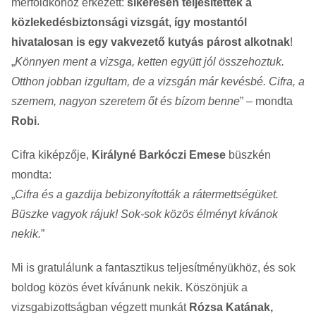
mérföldkőhöz érkezett:
sikeresen teljesítették a
közlekedésbiztonsági vizsgát, így mostantól
hivatalosan is egy vakvezető kutyás párost alkotnak
!
„
Könnyen ment a vizsga, ketten együtt jól összehoztuk.
Otthon jobban izgultam, de a vizsgán már kevésbé. Cifra, a
szemem, nagyon szeretem őt és bízom benne
” – mondta
Robi
.
Cifra kiképzője,
Királyné Barkóczi Emese
büszkén
mondta:
„
Cifra és a gazdija bebizonyították a rátermettségüket.
Büszke vagyok rájuk! Sok-sok közös élményt kívánok
nekik.
”
Mi is gratulálunk a fantasztikus teljesítményükhöz, és sok
boldog közös évet kívánunk nekik. Köszönjük a
vizsgabizottságban végzett munkát
Rózsa Katának,