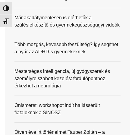
Nagy kontraszt váltása
Már akadálymentesen is elérhetők a
Betűméret váltása
szülésfelkészítő és gyermekegészségügyi videók
Több mozgás, kevesebb feszültség? Így segíthet
a nyár az ADHD-s gyermekeknek
Mesterséges intelligencia, új gyógyszerek és
személyre szabott kezelés: fordulóponthoz
érkezhet a neurológia
Önismereti workshopot indít hallássérült
fiataloknak a SINOSZ
Ötven éve írt történelmet Tauber Zoltán – a