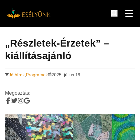
Hírek, információk a fogyatékosság témakörében
Tovább
a
„Részletek-Érzetek” –
tartalomra
kiállításajánló
Jó hírek
,
Programok
2025. július 19.
Megosztás: