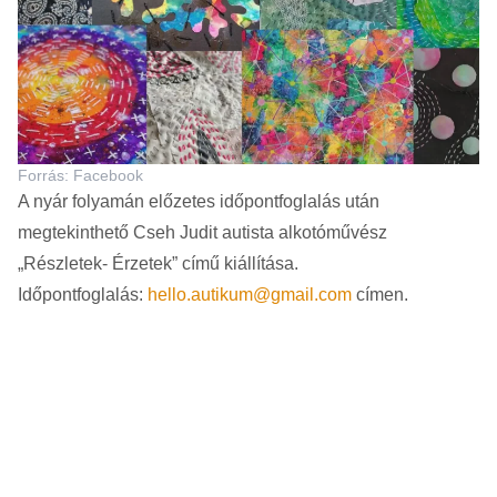
Forrás: Facebook
A nyár folyamán előzetes időpontfoglalás után
megtekinthető Cseh Judit autista alkotóművész
„Részletek- Érzetek” című kiállítása.
Időpontfoglalás:
hello.autikum@gmail.com
címen.