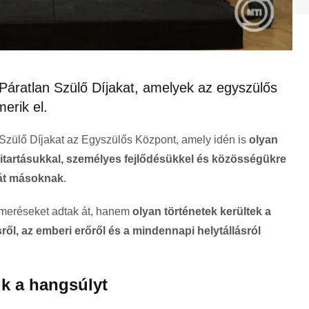
Páratlan Szülő Díjakat, amelyek az egyszülős
merik el.
 Szülő Díjakat az Egyszülős Központ, amely idén is
olyan
 kitartásukkal, személyes fejlődésükkel és közösségükre
dát másoknak
.
smeréseket adtak át, hanem
olyan történetek kerültek a
ől, az emberi erőről és a mindennapi helytállásról
k a hangsúlyt