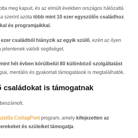
otta meg kapuit, és az elmúlt években országos hálózattá
sa szerint azóta
több mint 10 ezer egyszülős családhoz
kkal és programjaikkal.
 ezer családból hiányzik az egyik szülő
, ezért az ilyen
jelentenek valódi segítséget.
 mint hét évben körülbelül 80 különböző szolgáltatást
giai, mentális és gyakorlati támogatások is megtalálhatók.
ő családokat is támogatnak
 beszámolt.
zülős CsillagPont
program, amely
kifejezetten az
erekeket és szüleiket támogatja
.