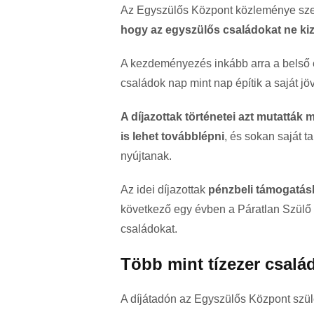
Az Egyszülős Központ közleménye sze
hogy az egyszülős családokat ne ki
A kezdeményezés inkább arra a belső erő
családok nap mint nap építik a saját jö
A díjazottak történetei azt mutatták
is lehet továbblépni
, és sokan saját 
nyújtanak.
Az idei díjazottak
pénzbeli támogatás
következő egy évben a Páratlan Szülő 
családokat.
Több mint tízezer csalá
A díjátadón az Egyszülős Központ szül