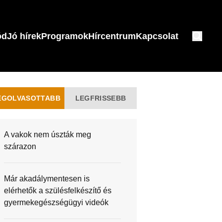
ód
Jó hírek
Programok
Hírcentrum
Kapcsolat
EGOLVASOTTABB
LEGFRISSEBB
A vakok nem úszták meg
szárazon
Már akadálymentesen is
elérhetők a szülésfelkészítő és
gyermekegészségügyi videók