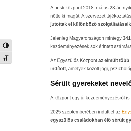
A pesti központ 2018. május 28-án nyit
nőtte ki magát. A szervezet tájékoztatá
jutottak el különböző szolgáltatásai
Jelenleg Magyarországon mintegy
341
kezdeményezések sok érintett számára 
Nagy kontraszt váltása
Betűméret váltása
Az Egyszülős Központ
az elmúlt több
indított
, amelyek között jogi, pszicholó
Sérült gyerekeket nevel
A központ egy új kezdeményezésről is
2025 szeptemberében indult el az
Egys
egyszülős családokban élő sérült gy