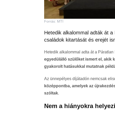
Forrás: MTI
Hetedik alkalommal adták át a 
családok kitartását és erejét is
Hetedik alkalommal adta át a Páratlan
egyedülálló szülőket ismert el, akik
gyakorolt hatásukkal mutatnak pél
Az ünnepélyes díjátadón nemcsak eli
középpontba, amelyek az újrakezdésr
szóltak
.
Nem a hiányokra helyezi