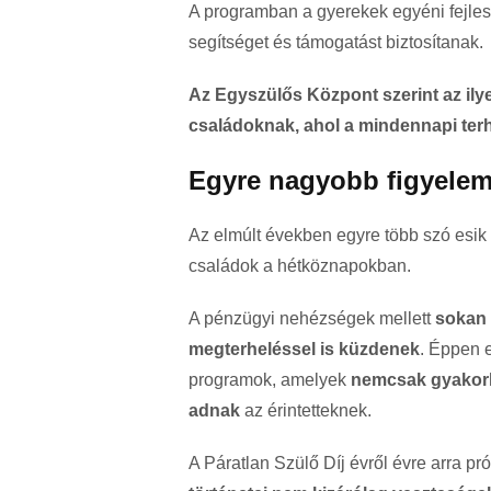
A programban a gyerekek egyéni fejle
segítséget és támogatást biztosítanak.
Az Egyszülős Központ szerint az il
családoknak, ahol a mindennapi terh
Egyre nagyobb figyelem
Az elmúlt években egyre több szó esik
családok a hétköznapokban.
A pénzügyi nehézségek mellett
sokan a
megterheléssel is küzdenek
. Éppen 
programok, amelyek
nemcsak gyakorla
adnak
az érintetteknek.
A Páratlan Szülő Díj évről évre arra pró