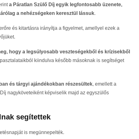
rint
a Páratlan Szülő Díj egyik legfontosabb üzenete,
zárólag a nehézségeken keresztül lássuk
.
re és kitartásra irányítja a figyelmet, amellyel ezek a
vőjüket.
 meg, hogy a legsúlyosabb veszteségekből és krízisekből
tapasztalataikból kiindulva később másoknak is segítséget
ban és tárgyi ajándékokban részesültek
, emellett a
Díj nagyköveteiként képviselik majd az egyszülős
dnak segítettek
etésnapját is megünnepelték.