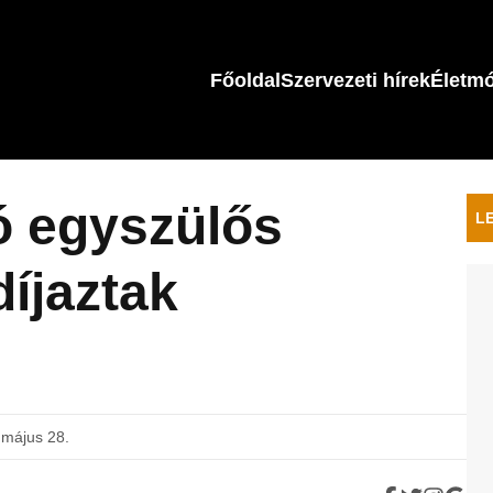
Főoldal
Szervezeti hírek
Életm
ó egyszülős
L
díjaztak
 május 28.