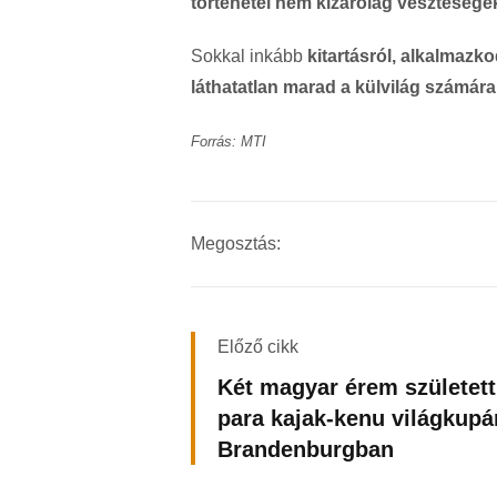
történetei nem kizárólag vesztesége
Sokkal inkább
kitartásról, alkalmazk
láthatatlan marad a külvilág számára
Forrás: MTI
Megosztás:
Előző cikk
Két magyar érem született
para kajak-kenu világkupá
Brandenburgban