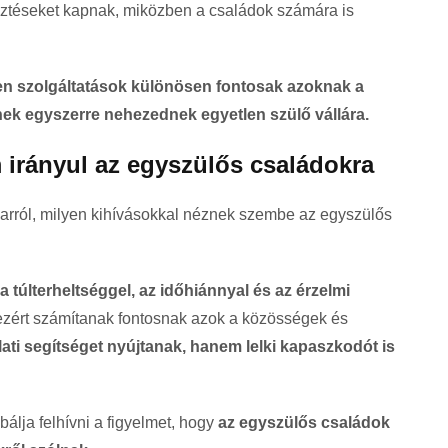
sztéseket kapnak, miközben a családok számára is
yen szolgáltatások különösen fontosak azoknak a
ek egyszerre nehezednek egyetlen szülő vállára.
 irányul az egyszülős családokra
 arról, milyen kihívásokkal néznek szembe az egyszülős
 túlterheltséggel, az időhiánnyal és az érzelmi
ezért számítanak fontosnak azok a közösségek és
ti segítséget nyújtanak, hanem lelki kapaszkodót is
bálja felhívni a figyelmet, hogy
az egyszülős családok