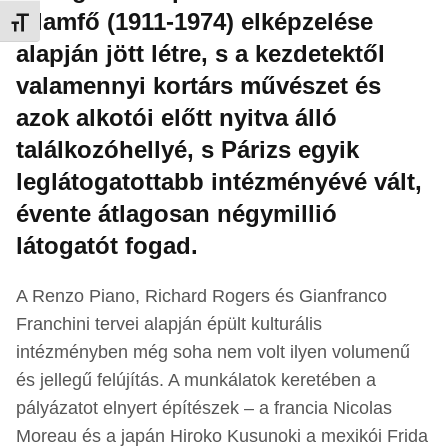
államfő (1911-1974) elképzelése
Betűméret váltása
alapján jött létre, s a kezdetektől
valamennyi kortárs művészet és
azok alkotói előtt nyitva álló
találkozóhellyé, s Párizs egyik
leglátogatottabb intézményévé vált,
évente átlagosan négymillió
látogatót fogad.
A Renzo Piano, Richard Rogers és Gianfranco
Franchini tervei alapján épült kulturális
intézményben még soha nem volt ilyen volumenű
és jellegű felújítás. A munkálatok keretében a
pályázatot elnyert építészek – a francia Nicolas
Moreau és a japán Hiroko Kusunoki a mexikói Frida