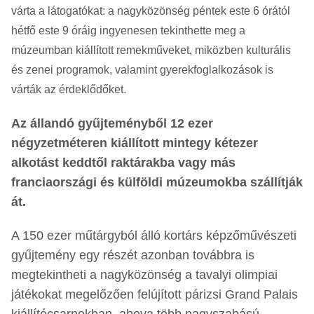
várta a látogatókat: a nagyközönség péntek este 6 órától
hétfő este 9 óráig ingyenesen tekinthette meg a
múzeumban kiállított remekműveket, miközben kulturális
és zenei programok, valamint gyerekfoglalkozások is
várták az érdeklődőket.
Az állandó gyűjteményből 12 ezer
négyzetméteren kiállított mintegy kétezer
alkotást keddtől raktárakba vagy más
franciaországi és külföldi múzeumokba szállítják
át.
A 150 ezer műtárgyból álló kortárs képzőművészeti
gyűjtemény egy részét azonban továbbra is
megtekintheti a nagyközönség a tavalyi olimpiai
játékokat megelőzően felújított párizsi Grand Palais
kiállítócsarnokban, ahova több nagyszabású