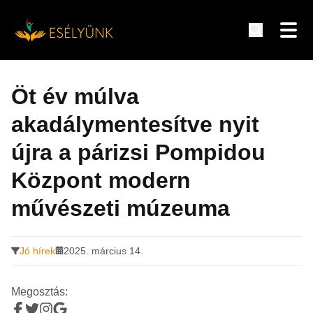
Hírek, információk a fogyatékosság témakörében
Tovább
a
Öt év múlva
tartalomra
akadálymentesítve nyit
újra a párizsi Pompidou
Központ modern
művészeti múzeuma
Jó hírek
2025. március 14.
Megosztás: