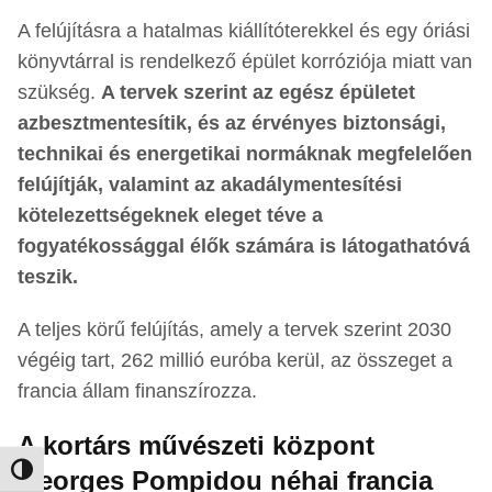
A felújításra a hatalmas kiállítóterekkel és egy óriási
könyvtárral is rendelkező épület korróziója miatt van
szükség.
A tervek szerint az egész épületet
azbesztmentesítik, és az érvényes biztonsági,
technikai és energetikai normáknak megfelelően
felújítják, valamint az akadálymentesítési
kötelezettségeknek eleget téve a
fogyatékossággal élők számára is látogathatóvá
teszik.
A teljes körű felújítás, amely a tervek szerint 2030
végéig tart, 262 millió euróba kerül, az összeget a
francia állam finanszírozza.
A kortárs művészeti központ
Nagy kontraszt váltása
Georges Pompidou néhai francia