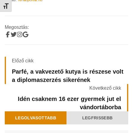
Betűméret váltása
Megosztás:
Előző cikk
Parfé, a vakvezető kutya is részese volt
a diplomaszerzés sikerének
Következő cikk
Idén csaknem 16 ezer gyermek jut el
vándortáborba
LEGOLVASOTTABB
LEGFRISSEBB