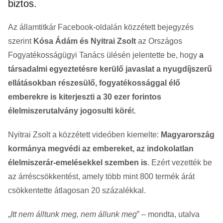
biztos.
Az államtitkár Facebook-oldalán közzétett bejegyzés
szerint
Kósa Ádám és Nyitrai Zsolt
az Országos
Fogyatékosságügyi Tanács ülésén jelentette be, hogy
a
társadalmi egyeztetésre kerülő javaslat a nyugdíjszerű
ellátásokban részesülő, fogyatékossággal élő
emberekre is kiterjeszti a 30 ezer forintos
élelmiszerutalvány jogosulti köré
t.
Nyitrai Zsolt a közzétett videóben kiemelte:
Magyarország
kormánya megvédi az embereket, az indokolatlan
élelmiszerár-emelésekkel szemben is
. Ezért vezették be
az árréscsökkentést, amely több mint 800 termék árát
csökkentette átlagosan 20 százalékkal.
„
Itt nem álltunk meg, nem állunk meg
” – mondta, utalva