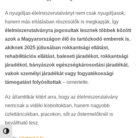
A nyugdíjas-élelmiszerutalványt nem csak nyugdíjasok,
hanem más ellátásban részesülők is megkapják. Így
élelmiszerutalványra jogosultak lesznek többek között
azok a Magyarországon élő és tartózkodó emberek is,
akiknek 2025 júliusában rokkantsági ellátást,
rehabilitációs ellátást, baleseti járadékot, rokkantsági
járadékot, bányászok egészségkárosodási járadékát,
vakok személyi járadékát vagy fogyatékossági
támogatást folyósítottak
– ismertette.
Az államtitkár kitért arra, hogy az élelmiszerutalvány
nemcsak a vidéki kisboltokban, hanem nagyobb
üzletláncokban, piacokon, sőt az őstermelőknél is
beváltható lesz.
Nagy kontraszt váltása
Forrás:
rehabportal.hu