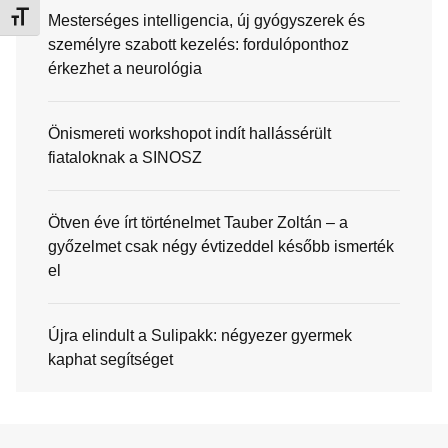
Betűméret váltása
Mesterséges intelligencia, új gyógyszerek és
személyre szabott kezelés: fordulóponthoz
érkezhet a neurológia
Önismereti workshopot indít hallássérült
fiataloknak a SINOSZ
Ötven éve írt történelmet Tauber Zoltán – a
győzelmet csak négy évtizeddel később ismerték
el
Újra elindult a Sulipakk: négyezer gyermek
kaphat segítséget