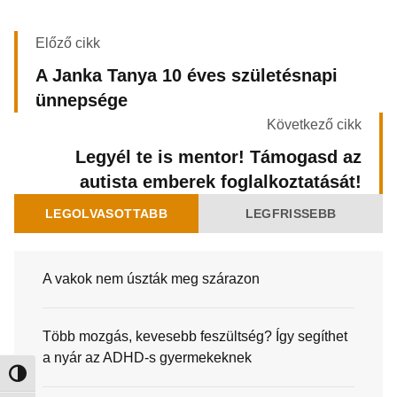
Előző cikk
A Janka Tanya 10 éves születésnapi
ünnepsége
Következő cikk
Legyél te is mentor! Támogasd az
autista emberek foglalkoztatását!
LEGOLVASOTTABB
LEGFRISSEBB
A vakok nem úszták meg szárazon
Több mozgás, kevesebb feszültség? Így segíthet
a nyár az ADHD-s gyermekeknek
Nagy kontraszt váltása