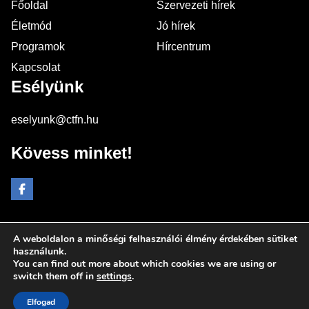
Főoldal
Szervezeti hírek
Életmód
Jó hírek
Programok
Hírcentrum
Kapcsolat
Esélyünk
eselyunk@ctfn.hu
Kövess minket!
A weboldalon a minőségi felhasználói élmény érdekében sütiket
Copyright © 2024 eselyunk.hu. Minden jog fenntartva.
használunk.
You can find out more about which cookies we are using or
Általános Szerződési Feltételek
switch them off in
settings
.
Adatkezelési Nyilatkozat
Moderálási elvek
Elfogad
Impresszum