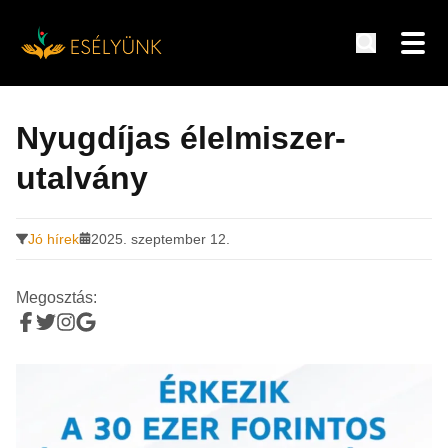
Hírek, információk a fogyatékosság témakörében
Tovább
a
Nyugdíjas élelmiszer-
tartalomra
utalvány
Jó hírek
2025. szeptember 12.
Megosztás: