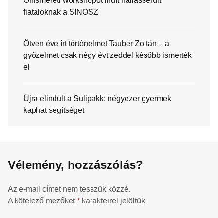
Önismereti workshopot indít hallássérült
fiataloknak a SINOSZ
Ötven éve írt történelmet Tauber Zoltán – a
győzelmet csak négy évtizeddel később ismerték
el
Újra elindult a Sulipakk: négyezer gyermek
kaphat segítséget
Vélemény, hozzászólás?
Az e-mail címet nem tesszük közzé.
A kötelező mezőket
*
karakterrel jelöltük