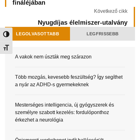
fináléjában
Következő cikk
Nyugdíjas élelmiszer-utalvány
LEGOLVASOTTABB
LEGFRISSEBB
Nagy kontraszt váltása
Betűméret váltása
A vakok nem úszták meg szárazon
Több mozgás, kevesebb feszültség? Így segíthet
a nyár az ADHD-s gyermekeknek
Mesterséges intelligencia, új gyógyszerek és
személyre szabott kezelés: fordulóponthoz
érkezhet a neurológia