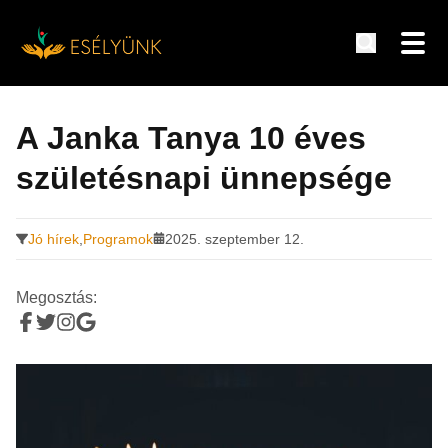
Hírek, információk a fogyatékosság témakörében
Tovább
a
A Janka Tanya 10 éves
tartalomra
születésnapi ünnepsége
Jó hírek
,
Programok
2025. szeptember 12.
Megosztás: