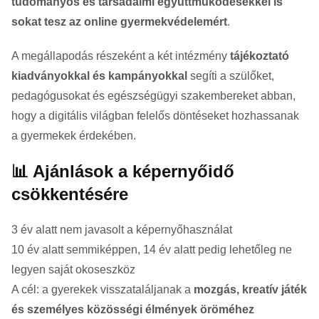
tudományos és társadalmi együttműködésekkel is
sokat tesz az online gyermekvédelemért
.
A megállapodás részeként a két intézmény
tájékoztató
kiadványokkal és kampányokkal
segíti a szülőket,
pedagógusokat és egészségügyi szakembereket abban,
hogy a digitális világban felelős döntéseket hozhassanak
a gyermekek érdekében.
📊 Ajánlások a képernyőidő
csökkentésére
3 év alatt nem javasolt a képernyőhasználat
10 év alatt semmiképpen, 14 év alatt pedig lehetőleg ne
legyen saját okoseszköz
A cél: a gyerekek visszataláljanak a
mozgás, kreatív játék
és személyes közösségi élmények öröméhez