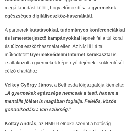
megállapodást kötött, hogy előmozdítsa a
gyermekek
egészséges digitáliseszköz-használatát
.
A partnerek
kutatásokkal, tudományos konferenciákkal
és ismeretterjesztő kampányokkal
lépnek fel a túl korai
és túlzott eszközhasználat ellen. Az NMHH által
működtetett
Gyermekvédelmi Internet-kerekasztal
is
csatlakozott a gyermekek képernyőidejének csökkentését
célzó chartához.
Velkey György János
, a Bethesda főigazgatója kiemelte:
„
A gyermekek egészsége nemcsak a testi, hanem a
mentális jólétet is magában foglalja. Felelős, közös
gondolkodásra van szükség.
”
Koltay András
, az NMHH elnöke szerint a hatóság