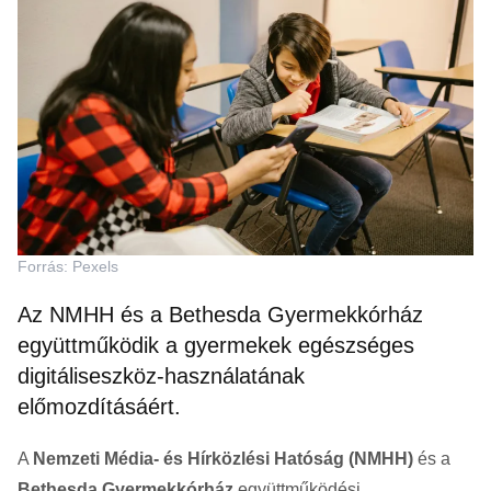
Forrás: Pexels
Az NMHH és a Bethesda Gyermekkórház
együttműködik a gyermekek egészséges
digitáliseszköz-használatának
előmozdításáért.
A
Nemzeti Média- és Hírközlési Hatóság (NMHH)
és a
Bethesda Gyermekkórház
együttműködési