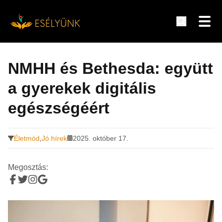
Hírek, információk a fogyatékosság témakörében
Tovább
a
NMHH és Bethesda: együtt
tartalomra
a gyerekek digitális
egészségéért
Életmód
,
Jó hírek
2025. október 17.
Megosztás: