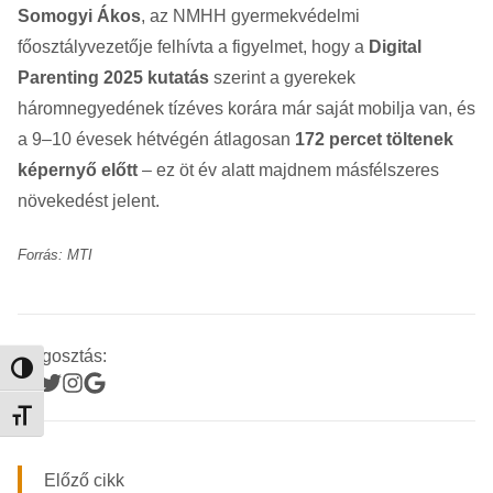
Somogyi Ákos
, az NMHH gyermekvédelmi
főosztályvezetője felhívta a figyelmet, hogy a
Digital
Parenting 2025 kutatás
szerint a gyerekek
háromnegyedének tízéves korára már saját mobilja van, és
a 9–10 évesek hétvégén átlagosan
172 percet töltenek
képernyő előtt
– ez öt év alatt majdnem másfélszeres
növekedést jelent.
Forrás: MTI
Megosztás:
Nagy kontraszt váltása
Betűméret váltása
Előző cikk