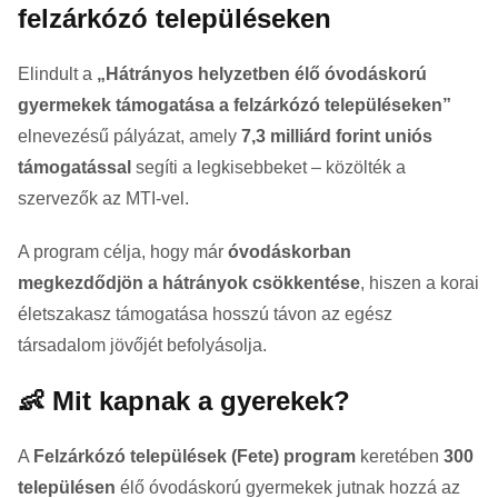
felzárkózó településeken
Elindult a
„Hátrányos helyzetben élő óvodáskorú
gyermekek támogatása a felzárkózó településeken”
elnevezésű pályázat, amely
7,3 milliárd forint uniós
támogatással
segíti a legkisebbeket – közölték a
szervezők az MTI-vel.
A program célja, hogy már
óvodáskorban
megkezdődjön a hátrányok csökkentése
, hiszen a korai
életszakasz támogatása hosszú távon az egész
társadalom jövőjét befolyásolja.
👶 Mit kapnak a gyerekek?
A
Felzárkózó települések (Fete) program
keretében
300
településen
élő óvodáskorú gyermekek jutnak hozzá az