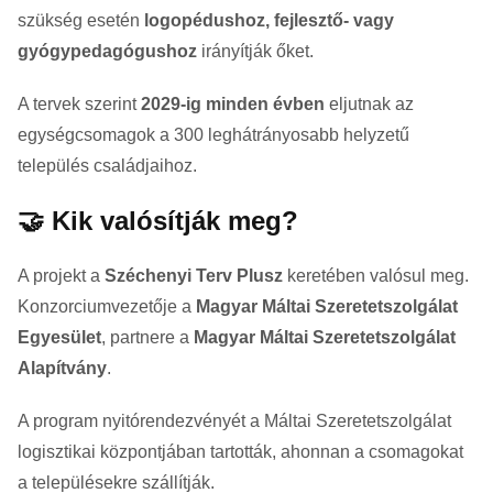
szükség esetén
logopédushoz, fejlesztő- vagy
gyógypedagógushoz
irányítják őket.
A tervek szerint
2029-ig minden évben
eljutnak az
egységcsomagok a 300 leghátrányosabb helyzetű
település családjaihoz.
🤝 Kik valósítják meg?
A projekt a
Széchenyi Terv Plusz
keretében valósul meg.
Konzorciumvezetője a
Magyar Máltai Szeretetszolgálat
Egyesület
, partnere a
Magyar Máltai Szeretetszolgálat
Alapítvány
.
A program nyitórendezvényét a Máltai Szeretetszolgálat
logisztikai központjában tartották, ahonnan a csomagokat
a településekre szállítják.