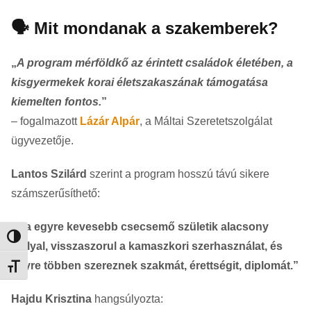
🗣️ Mit mondanak a szakemberek?
„
A program mérföldkő az érintett családok életében, a
kisgyermekek korai életszakaszának támogatása
kiemelten fontos.
”
– fogalmazott
Lázár Alpár
, a Máltai Szeretetszolgálat
ügyvezetője.
Lantos Szilárd
szerint a program hosszú távú sikere
számszerűsíthető:
„Ha egyre kevesebb csecsemő születik alacsony
Nagy kontraszt váltása
súllyal, visszaszorul a kamaszkori szerhasználat, és
egyre többen szereznek szakmát, érettségit, diplomát.”
Betűméret váltása
Hajdu Krisztina
hangsúlyozta: