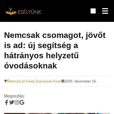
Hírek, információk a fogyatékosság témakörében
Tovább
a
Nemcsak csomagot, jövőt
tartalomra
is ad: új segítség a
hátrányos helyzetű
óvodásoknak
Életmód
,
Jó hírek
,
Szervezeti hírek
2025. december 15.
Megosztás: