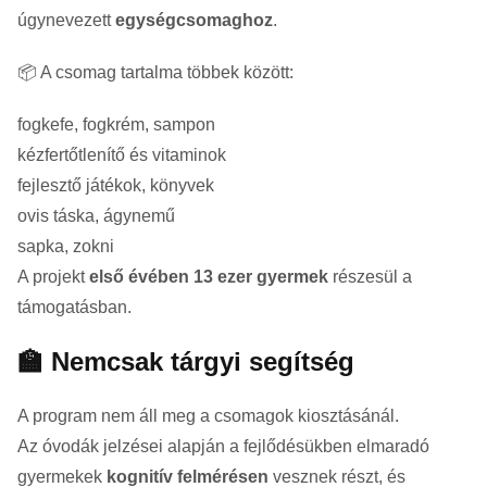
úgynevezett
egységcsomaghoz
.
📦 A csomag tartalma többek között:
fogkefe, fogkrém, sampon
kézfertőtlenítő és vitaminok
fejlesztő játékok, könyvek
ovis táska, ágynemű
sapka, zokni
A projekt
első évében 13 ezer gyermek
részesül a
támogatásban.
🏫 Nemcsak tárgyi segítség
A program nem áll meg a csomagok kiosztásánál.
Az óvodák jelzései alapján a fejlődésükben elmaradó
gyermekek
kognitív felmérésen
vesznek részt, és