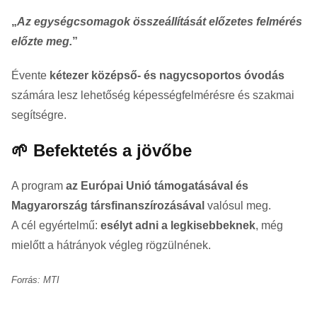
„
Az egységcsomagok összeállítását előzetes felmérés
előzte meg.
”
Évente
kétezer középső- és nagycsoportos óvodás
számára lesz lehetőség képességfelmérésre és szakmai
segítségre.
🌱 Befektetés a jövőbe
A program
az Európai Unió támogatásával és
Magyarország társfinanszírozásával
valósul meg.
A cél egyértelmű:
esélyt adni a legkisebbeknek
, még
mielőtt a hátrányok végleg rögzülnének.
Forrás: MTI