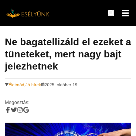
Hírek, információk a fogyatékosság témakörében
Tovább
a
Ne bagatellizáld el ezeket a
tartalomra
tüneteket, mert nagy bajt
jelezhetnek
Életmód
,
Jó hírek
2025. október 19.
Megosztás: