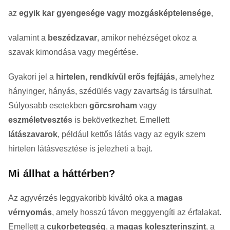
az
egyik kar gyengesége vagy mozgásképtelensége
,
valamint a
beszédzavar
, amikor nehézséget okoz a
szavak kimondása vagy megértése.
Gyakori jel a
hirtelen, rendkívül erős fejfájás
, amelyhez
hányinger, hányás, szédülés vagy zavartság is társulhat.
Súlyosabb esetekben
görcsroham
vagy
eszméletvesztés
is bekövetkezhet. Emellett
látászavarok
, például kettős látás vagy az egyik szem
hirtelen látásvesztése is jelezheti a bajt.
Mi állhat a háttérben?
Az agyvérzés leggyakoribb kiváltó oka a
magas
vérnyomás
, amely hosszú távon meggyengíti az érfalakat.
Emellett a
cukorbetegség
, a
magas koleszterinszint
, a