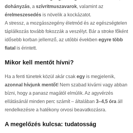
dohányzás
, a
szívritmuszavarok
, valamint az
érelmeszesedés
is növelik a kockázatot.
A stressz, a mozgásszegény életmód és az egészségtelen
táplálkozás tovább fokozzák a veszélyt. Bár a stroke főként
idősebb korban jellemző, az utóbbi években
egyre több
fiatal
is érintett.
Mikor kell mentőt hívni?
Ha a fenti tünetek közül akár csak
egy
is megjelenik,
azonnal hívjunk mentőt
! Nem szabad kivárni vagy abban
bízni, hogy a panasz magától elmúlik. Az agyvérzés
ellátásánál minden perc számít – általában
3–4,5 óra
áll
rendelkezésre a hatékony orvosi beavatkozásra.
A megelőzés kulcsa: tudatosság