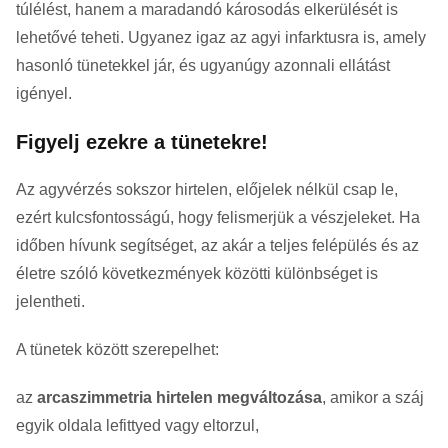
túlélést, hanem a maradandó károsodás elkerülését is
lehetővé teheti. Ugyanez igaz az agyi infarktusra is, amely
hasonló tünetekkel jár, és ugyanúgy azonnali ellátást
igényel.
Figyelj ezekre a tünetekre!
Az agyvérzés sokszor hirtelen, előjelek nélkül csap le,
ezért kulcsfontosságú, hogy felismerjük a vészjeleket. Ha
időben hívunk segítséget, az akár a teljes felépülés és az
életre szóló következmények közötti különbséget is
jelentheti.
A tünetek között szerepelhet:
az
arcaszimmetria hirtelen megváltozása
, amikor a száj
egyik oldala lefittyed vagy eltorzul,