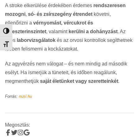
A stroke elkerülése érdekében érdemes
rendszeresen
mozogni
,
só- és zsírszegény étrendet
követni,
ellenőrizni a
vérnyomást, vércukrot és
koleszterinszintet
, valamint
kerülni a dohányzást
. Az
Nagy kontraszt váltása
éves
laborvizsgálatok
és az orvosi kontrollok segíthetnek
Betűméret váltása
időben felismerni a kockázatokat.
Az agyvérzés nem válogat – és nem mindig ad második
esélyt. Ha ismerjük a tüneteit, és időben reagálunk,
megmenthetjük
saját életünket vagy szeretteinkét
.
Forrás:
nusi.hu
Megosztás: