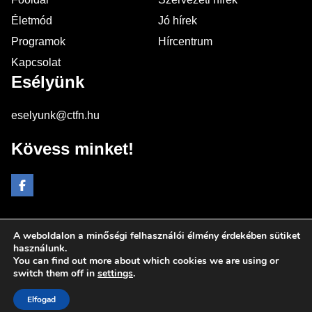
Életmód
Jó hírek
Programok
Hírcentrum
Kapcsolat
Esélyünk
eselyunk@ctfn.hu
Kövess minket!
A weboldalon a minőségi felhasználói élmény érdekében sütiket
Copyright © 2024 eselyunk.hu. Minden jog fenntartva.
használunk.
You can find out more about which cookies we are using or
Általános Szerződési Feltételek
switch them off in
settings
.
Adatkezelési Nyilatkozat
Moderálási elvek
Elfogad
Impresszum