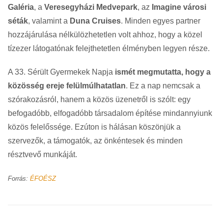
Galéria
, a
Veresegyházi Medvepark
, az
Imagine városi
séták
, valamint a
Duna Cruises
. Minden egyes partner
hozzájárulása nélkülözhetetlen volt ahhoz, hogy a közel
tízezer látogatónak felejthetetlen élményben legyen része.
A 33. Sérült Gyermekek Napja
ismét megmutatta, hogy a
közösség ereje felülmúlhatatlan
. Ez a nap nemcsak a
szórakozásról, hanem a közös üzenetről is szólt: egy
befogadóbb, elfogadóbb társadalom építése mindannyiunk
közös felelőssége. Ezúton is hálásan köszönjük a
szervezők, a támogatók, az önkéntesek és minden
résztvevő munkáját.
Forrás:
ÉFOÉSZ