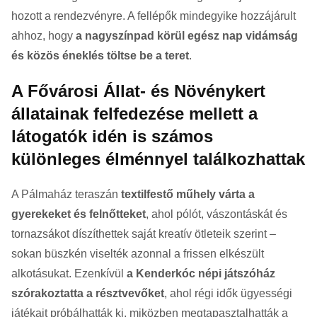
hozott a rendezvényre. A fellépők mindegyike hozzájárult
ahhoz, hogy
a nagyszínpad körül egész nap vidámság
és közös éneklés töltse be a teret
.
A Fővárosi Állat- és Növénykert
állatainak felfedezése mellett a
látogatók idén is számos
különleges élménnyel találkozhattak
A Pálmaház teraszán
textilfestő műhely várta a
gyerekeket és felnőtteket
, ahol pólót, vászontáskát és
tornazsákot díszíthettek saját kreatív ötleteik szerint –
sokan büszkén viselték azonnal a frissen elkészült
alkotásukat. Ezenkívül
a Kenderkóc népi játszóház
szórakoztatta a résztvevőket
, ahol régi idők ügyességi
játékait próbálhatták ki, miközben megtapasztalhatták a