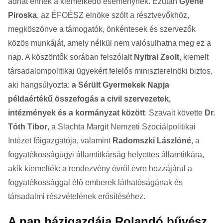
adhat ennek a kiemelkedő eseménynek. Ezután
Gyene
Piroska
, az ÉFOÉSZ elnöke szólt a résztvevőkhöz,
megköszönve a támogatók, önkéntesek és szervezők
közös munkáját, amely nélkül nem valósulhatna meg ez a
nap. A köszöntők sorában felszólalt
Nyitrai Zsolt
, kiemelt
társadalompolitikai ügyekért felelős miniszterelnöki biztos,
aki hangsúlyozta:
a Sérült Gyermekek Napja
példaértékű összefogás a civil szervezetek,
intézmények és a kormányzat között
. Szavait követte
Dr.
Tóth Tibor
, a Slachta Margit Nemzeti Szociálpolitikai
Intézet főigazgatója, valamint
Radomszki Lászlóné
, a
fogyatékosságügyi államtitkárság helyettes államtitkára,
akik kiemelték: a rendezvény évről évre hozzájárul a
fogyatékossággal élő emberek láthatóságának és
társadalmi részvételének erősítéséhez.
A nap házigazdája Rolandó bűvész