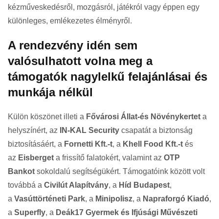
kézműveskedésről, mozgásról, játékról vagy éppen egy
különleges, emlékezetes élményről.
A rendezvény idén sem
valósulhatott volna meg a
támogatók nagylelkű felajánlásai és
munkája nélkül
Külön köszönet illeti a
Fővárosi Állat-és Növénykertet
a
helyszínért, az
IN-KAL Security
csapatát a biztonság
biztosításáért, a
Fornetti Kft.-t
, a
Khell Food Kft.-t
és
az
Eisberget
a frissítő falatokért, valamint az
OTP
Bankot
sokoldalú segítségükért. Támogatóink között volt
továbbá a
Civilút Alapítvány
, a
Híd Budapest
,
a
Vasúttörténeti Park
, a
Minipolisz
, a
Napraforgó Kiadó
,
a
Superfly
, a
Deák17 Gyermek és Ifjúsági Művészeti