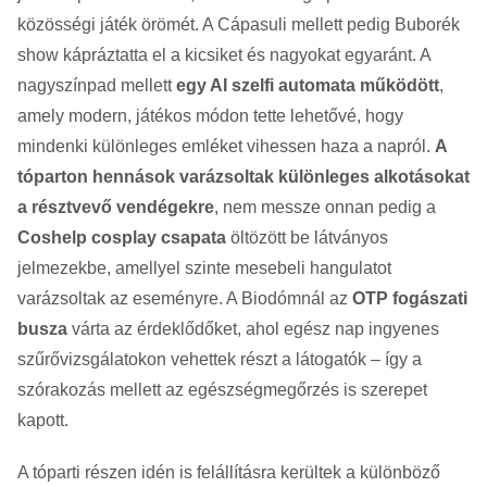
közösségi játék örömét. A Cápasuli mellett pedig Buborék
show kápráztatta el a kicsiket és nagyokat egyaránt. A
nagyszínpad mellett
egy AI szelfi automata működött
,
amely modern, játékos módon tette lehetővé, hogy
mindenki különleges emléket vihessen haza a napról.
A
tóparton hennások varázsoltak különleges alkotásokat
a résztvevő vendégekre
, nem messze onnan pedig a
Coshelp cosplay csapata
öltözött be látványos
jelmezekbe, amellyel szinte mesebeli hangulatot
varázsoltak az eseményre. A Biodómnál az
OTP fogászati
busza
várta az érdeklődőket, ahol egész nap ingyenes
szűrővizsgálatokon vehettek részt a látogatók – így a
szórakozás mellett az egészségmegőrzés is szerepet
kapott.
A tóparti részen idén is felállításra kerültek a különböző