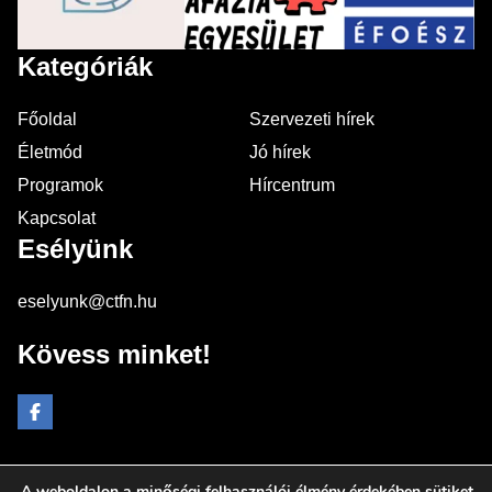
Kategóriák
Főoldal
Szervezeti hírek
Életmód
Jó hírek
Programok
Hírcentrum
Kapcsolat
Esélyünk
eselyunk@ctfn.hu
Kövess minket!
A weboldalon a minőségi felhasználói élmény érdekében sütiket