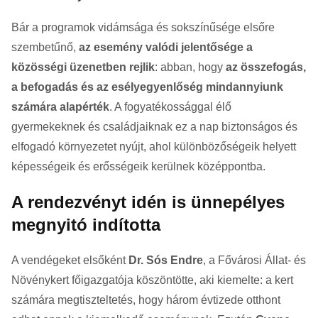
Bár a programok vidámsága és sokszínűsége elsőre
szembetűnő,
az esemény valódi jelentősége a
közösségi üzenetben rejlik
: abban, hogy
az összefogás,
a befogadás és az esélyegyenlőség mindannyiunk
számára alapérték
. A fogyatékossággal élő
gyermekeknek és családjaiknak ez a nap biztonságos és
elfogadó környezetet nyújt, ahol különbözőségeik helyett
képességeik és erősségeik kerülnek középpontba.
A rendezvényt idén is ünnepélyes
megnyitó indította
A vendégeket elsőként
Dr. Sós Endre
, a Fővárosi Állat- és
Növénykert főigazgatója köszöntötte, aki kiemelte: a kert
számára megtiszteltetés, hogy három évtizede otthont