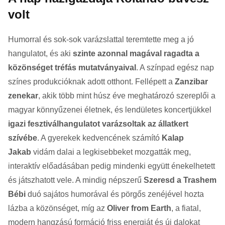
volt
Humorral és sok-sok varázslattal teremtette meg a jó
hangulatot, és aki
szinte azonnal magával ragadta a
közönséget tréfás mutatványaival
. A színpad egész nap
színes produkcióknak adott otthont. Fellépett a
Zanzibar
zenekar
, akik több mint húsz éve meghatározó szereplői a
magyar könnyűzenei életnek, és lendületes koncertjükkel
igazi fesztiválhangulatot varázsoltak az állatkert
szívébe
. A gyerekek kedvencének számító
Kalap
Jakab
vidám dalai a legkisebbeket mozgatták meg,
interaktív előadásában pedig mindenki együtt énekelhetett
és játszhatott vele. A mindig népszerű
Szeresd a Trashem
Bébi
duó sajátos humorával és pörgős zenéjével hozta
lázba a közönséget, míg az
Oliver from Earth
, a fiatal,
modern hangzású formáció friss energiát és új dalokat