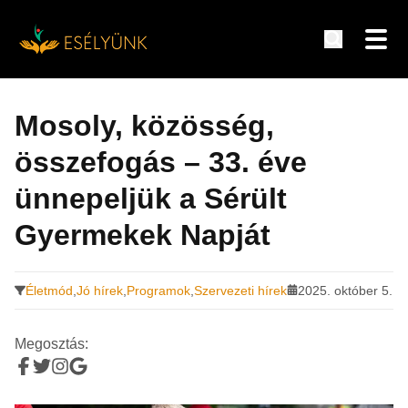
Hírek, információk a fogyatékosság témakörében
Tovább
a
Mosoly, közösség,
tartalomra
összefogás – 33. éve
ünnepeljük a Sérült
Gyermekek Napját
Életmód
,
Jó hírek
,
Programok
,
Szervezeti hírek
2025. október 5.
Megosztás: