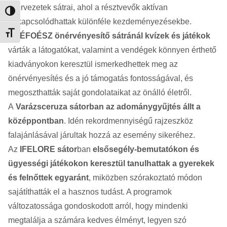
szervezetek sátrai, ahol a résztvevők aktívan
Nagy kontraszt váltása
bekapcsolódhattak különféle kezdeményezésekbe.
Betűméret váltása
Az
ÉFOÉSZ önérvényesítő sátránál
kvízek és játékok
várták a látogatókat, valamint a vendégek könnyen érthető
kiadványokon keresztül ismerkedhettek meg az
önérvényesítés és a jó támogatás fontosságával, és
megoszthatták saját gondolataikat az önálló életről.
A
Varázsceruza sátorban
az adománygyűjtés állt a
középpontban
. Idén rekordmennyiségű rajzeszköz
falajánlásával járultak hozzá az esemény sikeréhez.
Az
IFELORE sátor
ban
elsősegély-bemutatókon és
ügyességi játékokon keresztül tanulhattak a gyerekek
és felnőttek egyaránt
, miközben szórakoztató módon
sajátíthatták el a hasznos tudást. A programok
változatossága gondoskodott arról, hogy mindenki
megtalálja a számára kedves élményt, legyen szó