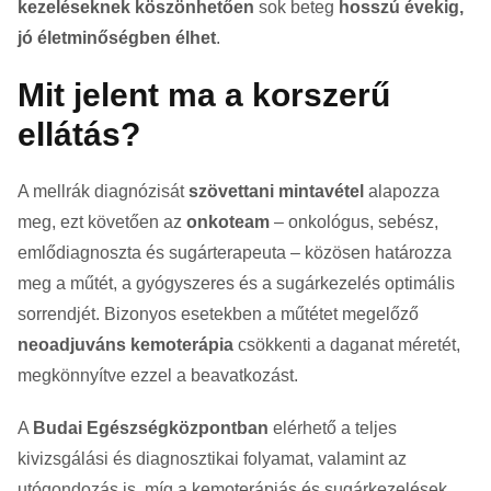
kezeléseknek köszönhetően
sok beteg
hosszú évekig,
jó életminőségben élhet
.
Mit jelent ma a korszerű
ellátás?
A mellrák diagnózisát
szövettani mintavétel
alapozza
meg, ezt követően az
onkoteam
– onkológus, sebész,
emlődiagnoszta és sugárterapeuta – közösen határozza
meg a műtét, a gyógyszeres és a sugárkezelés optimális
sorrendjét. Bizonyos esetekben a műtétet megelőző
neoadjuváns kemoterápia
csökkenti a daganat méretét,
megkönnyítve ezzel a beavatkozást.
A
Budai Egészségközpontban
elérhető a teljes
kivizsgálási és diagnosztikai folyamat, valamint az
utógondozás is, míg a kemoterápiás és sugárkezelések