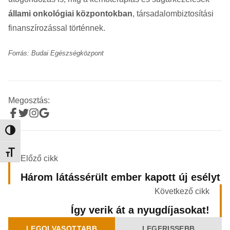
állami onkológiai központokban
, társadalombiztosítási
finanszírozással történnek.
Forrás: Budai Egészségközpont
Megosztás:
Nagy kontraszt váltása
Betűméret váltása
Előző cikk
Három látássérült ember kapott új esélyt
Következő cikk
Így verik át a nyugdíjasokat!
LEGOLVASOTTABB
LEGFRISSEBB