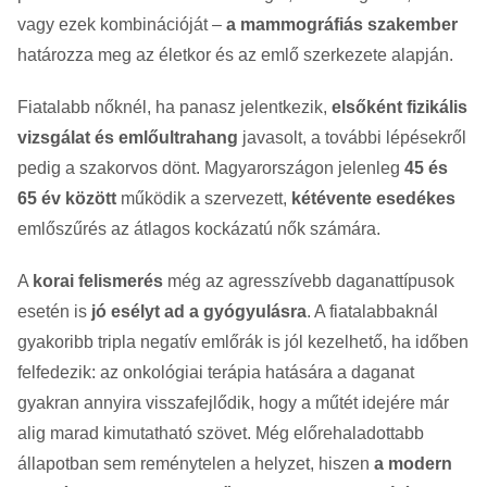
vagy ezek kombinációját –
a mammográfiás szakember
határozza meg az életkor és az emlő szerkezete alapján.
Fiatalabb nőknél, ha panasz jelentkezik,
elsőként fizikális
vizsgálat és emlőultrahang
javasolt, a további lépésekről
pedig a szakorvos dönt. Magyarországon jelenleg
45 és
65 év között
működik a szervezett,
kétévente esedékes
emlőszűrés az átlagos kockázatú nők számára.
A
korai felismerés
még az agresszívebb daganattípusok
esetén is
jó esélyt ad a gyógyulásra
. A fiatalabbaknál
gyakoribb tripla negatív emlőrák is jól kezelhető, ha időben
felfedezik: az onkológiai terápia hatására a daganat
gyakran annyira visszafejlődik, hogy a műtét idejére már
alig marad kimutatható szövet. Még előrehaladottabb
állapotban sem reménytelen a helyzet, hiszen
a modern