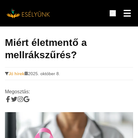
Hírek, információk a fogyatékosság témakörében
Tovább
a
Miért életmentő a
tartalomra
mellrákszűrés?
Jó hírek
2025. október 8.
Megosztás: