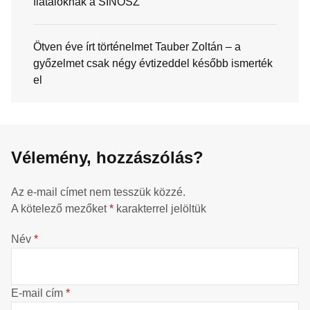
fiataloknak a SINOSZ
Ötven éve írt történelmet Tauber Zoltán – a
győzelmet csak négy évtizeddel később ismerték
el
Vélemény, hozzászólás?
Az e-mail címet nem tesszük közzé.
A kötelező mezőket
*
karakterrel jelöltük
Név
*
E-mail cím
*