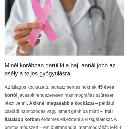
Minél korábban derül ki a baj, annál jobb az
esély a teljes gyógyulásra.
Az átlagos kockázatú, panaszmentes nőknek
45 éves
kortól
javasolt rendszeresen mammográfiás szűrésen
részt venni.
Akiknél magasabb a kockázat
– például
családi halmozódás vagy ismert génhiba miatt –,
már
fiatalabb korban
érdemes elkezdeni a vizsgálatokat. A
pontos módszert – emlőultrahangot, mammográfiát, MRI-t