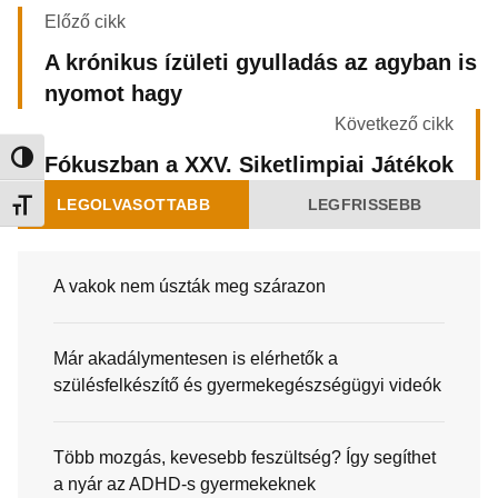
Előző cikk
A krónikus ízületi gyulladás az agyban is
nyomot hagy
Következő cikk
Fókuszban a XXV. Siketlimpiai Játékok
Nagy kontraszt váltása
LEGOLVASOTTABB
LEGFRISSEBB
Betűméret váltása
A vakok nem úszták meg szárazon
Már akadálymentesen is elérhetők a
szülésfelkészítő és gyermekegészségügyi videók
Több mozgás, kevesebb feszültség? Így segíthet
a nyár az ADHD-s gyermekeknek