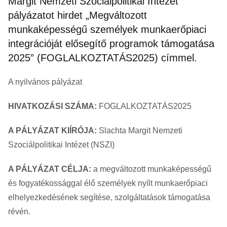
Margit Nemzeti Szociálpolitikai Intézet
pályázatot hirdet „Megváltozott
munkaképességű személyek munkaerőpiaci
integrációját elősegítő programok támogatása
2025” (FOGLALKOZTATÁS2025) címmel.
A nyilvános pályázat
HIVATKOZÁSI SZÁMA:
FOGLALKOZTATÁS2025
A PÁLYÁZAT KIÍRÓJA:
Slachta Margit Nemzeti
Szociálpolitikai Intézet (NSZI)
A PÁLYÁZAT CÉLJA:
a megváltozott munkaképességű
és fogyatékossággal élő személyek nyílt munkaerőpiaci
elhelyezkedésének segítése, szolgáltatások támogatása
révén.