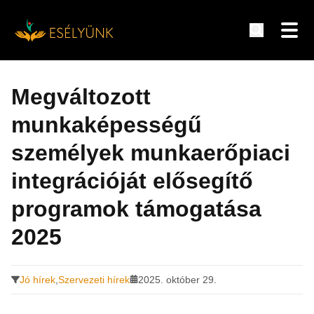
Hírek, információk a fogyatékosság témakörében
Tovább
a
Megváltozott
tartalomra
munkaképességű
személyek munkaerőpiaci
integrációját elősegítő
programok támogatása
2025
Jó hírek
,
Szervezeti hírek
2025. október 29.