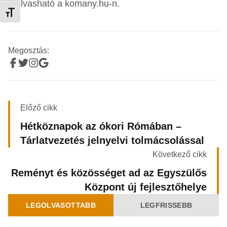
– olvasható a komany.hu-n.
Betűméret váltása
Megosztás:
Előző cikk
Hétköznapok az ókori Rómában –
Tárlatvezetés jelnyelvi tolmácsolással
Következő cikk
Reményt és közösséget ad az Egyszülős
Központ új fejlesztőhelye
LEGOLVASOTTABB
LEGFRISSEBB