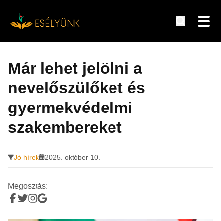
Hírek, információk a fogyatékosság témakörében
Tovább
a
Már lehet jelölni a
tartalomra
nevelőszülőket és
gyermekvédelmi
szakembereket
Jó hírek
2025. október 10.
Megosztás: