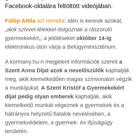
Facebook-oldalára feltöltött videójában.
Fülöp Attila
azt mondta
: idén is keresik azokat,
„
akik szívvel-lélekkel dolgoznak a rászoruló
gyermekekért
„; a jelöléseket
október 14-ig
elektronikus úton várja a Belügyminisztérium.
A kormany.hu-n megjelent információk szerint
a
Szent Anna Díjat azok a nevelőszülők
kaphatják
meg, akik kiemelkedően magas színvonalon végzik
a munkájukat.
A Szent Kristóf a Gyermekekért
díjat pedig olyan emberek
kaphatják, akik
kiemelkedő munkát végeznek a gyermekek és a
hátrányos helyzetű fiatalok nevelésében, a
gyermekvédelem, a gyermek- és ifjúságügy
területén.