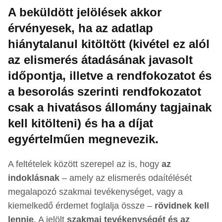
A beküldött jelölések akkor
érvényesek, ha az adatlap
hiánytalanul kitöltött (kivétel ez alól
az elismerés átadásának javasolt
időpontja, illetve a rendfokozatot és
a besorolás szerinti rendfokozatot
csak a hivatásos állomány tagjainak
kell kitölteni) és ha a díjat
egyértelműen megnevezik.
A feltételek között szerepel az is, hogy
az
indoklásnak
– amely az elismerés odaítélését
megalapozó szakmai tevékenységet, vagy a
kiemelkedő érdemet foglalja össze –
rövidnek kell
lennie
. A jelölt
szakmai tevékenységét és az