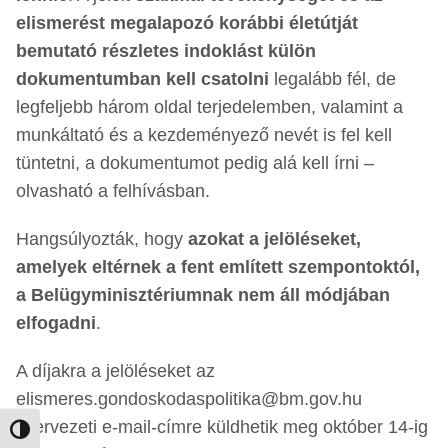
elismerést megalapozó korábbi életútját
bemutató részletes indoklást külön
dokumentumban kell csatolni
legalább fél, de
legfeljebb három oldal terjedelemben, valamint a
munkáltató és a kezdeményező nevét is fel kell
tüntetni, a dokumentumot pedig alá kell írni –
olvasható a felhívásban.
Hangsúlyozták, hogy
azokat a jelöléseket,
amelyek eltérnek a fent említett szempontoktól,
a Belügyminisztériumnak nem áll módjában
elfogadni
.
A díjakra a jelöléseket az
elismeres.gondoskodaspolitika@bm.gov.hu
szervezeti e-mail-címre küldhetik meg október 14-ig
Nagy kontraszt váltása