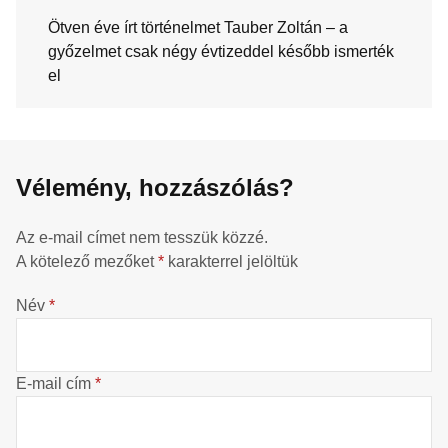
Ötven éve írt történelmet Tauber Zoltán – a
győzelmet csak négy évtizeddel később ismerték
el
Vélemény, hozzászólás?
Az e-mail címet nem tesszük közzé.
A kötelező mezőket
*
karakterrel jelöltük
Név
*
E-mail cím
*