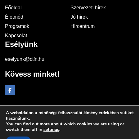
Főoldal
Szervezeti hírek
Életmód
Jó hírek
Programok
Hírcentrum
Kapcsolat
Esélyünk
eselyunk@ctfn.hu
Kövess minket!
A weboldalon a minőségi felhasználói élmény érdekében sütiket
Copyright © 2024 eselyunk.hu. Minden jog fenntartva.
használunk.
You can find out more about which cookies we are using or
Általános Szerződési Feltételek
switch them off in
settings
.
Adatkezelési Nyilatkozat
Moderálási elvek