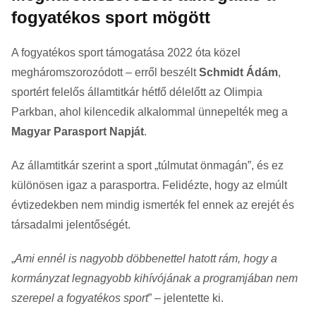
fogyatékos sport mögött
A fogyatékos sport támogatása 2022 óta közel
megháromszorozódott – erről beszélt
Schmidt Ádám
,
sportért felelős államtitkár hétfő délelőtt az Olimpia
Parkban, ahol kilencedik alkalommal ünnepelték meg a
Magyar Parasport Napját
.
Az államtitkár szerint a sport „túlmutat önmagán”, és ez
különösen igaz a parasportra. Felidézte, hogy az elmúlt
évtizedekben nem mindig ismerték fel ennek az erejét és
társadalmi jelentőségét.
„
Ami ennél is nagyobb döbbenettel hatott rám, hogy a
kormányzat legnagyobb kihívójának a programjában nem
szerepel a fogyatékos sport
” – jelentette ki.