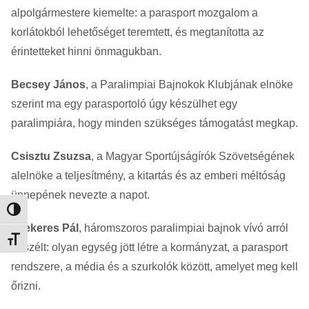
alpolgármestere kiemelte: a parasport mozgalom a
korlátokból lehetőséget teremtett, és megtanította az
érintetteket hinni önmagukban.
Becsey János
, a Paralimpiai Bajnokok Klubjának elnöke
szerint ma egy parasportoló úgy készülhet egy
paralimpiára, hogy minden szükséges támogatást megkap.
Csisztu Zsuzsa
, a Magyar Sportújságírók Szövetségének
alelnöke a teljesítmény, a kitartás és az emberi méltóság
ünnepének nevezte a napot.
Nagy kontraszt váltása
Szekeres Pál
, háromszoros paralimpiai bajnok vívó arról
Betűméret váltása
beszélt: olyan egység jött létre a kormányzat, a parasport
rendszere, a média és a szurkolók között, amelyet meg kell
őrizni.