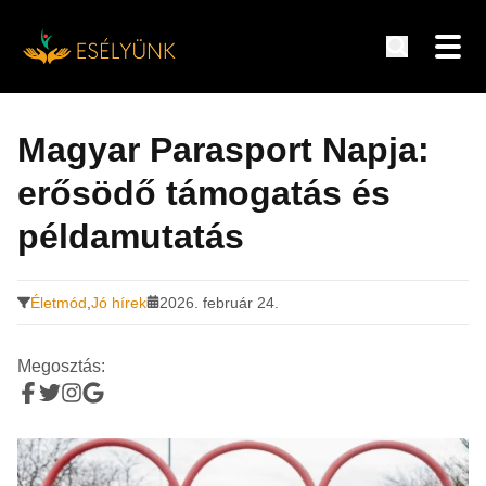
Hírek, információk a fogyatékosság témakörében
Tovább
a
Magyar Parasport Napja:
tartalomra
erősödő támogatás és
példamutatás
Életmód
,
Jó hírek
2026. február 24.
Megosztás: