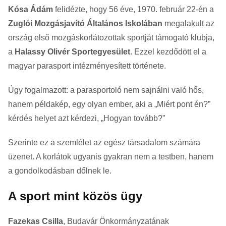
Kósa Ádám
felidézte, hogy 56 éve, 1970. február 22-én a
Zuglói Mozgásjavító Általános Iskolában
megalakult az
ország első mozgáskorlátozottak sportját támogató klubja,
a
Halassy Olivér Sportegyesület
. Ezzel kezdődött el a
magyar parasport intézményesített története.
Úgy fogalmazott: a parasportoló nem sajnálni való hős,
hanem példakép, egy olyan ember, aki a „Miért pont én?”
kérdés helyet azt kérdezi, „Hogyan tovább?”
Szerinte ez a szemlélet az egész társadalom számára
üzenet. A korlátok ugyanis gyakran nem a testben, hanem
a gondolkodásban dőlnek le.
A sport mint közös ügy
Fazekas Csilla
, Budavár Önkormányzatának