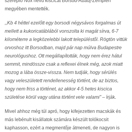
szereplő Nox nevű kiscicát Borsod-Abaúj-Zemplén
megyében mentették.
,,Kb 4 héttel ezelőtt egy borsodi négysávos forgalmas út
mellett a kukoricatáblából vonszolta ki magát sírva, 6-7
kilométerre a legközelebbi lakott településtől. Rögtön vittük
orvoshoz itt Borsodban, majd pár nap múlva Budapestre
neurológushoz. Ott megállapították, hogy nem érez hátul
semmit, mindössze csak a reflexei élnek még, azok miatt
mozog a lába össze-vissza. Nem tudják, hogy sérülés
vagy veleszületett rendellenesség történt, de az biztos,
hogy nem friss a történet, az akkor 4-5 hetes kiscica
születése körül vagy utána történt vele valami”
– írják.
Mivel ahhoz még túl apró, hogy kifejezetten macskák és
más lebénult kisállatok számára készült tolókocsit
kaphasson, ezért a megmentője átmeneti, de nagyon is