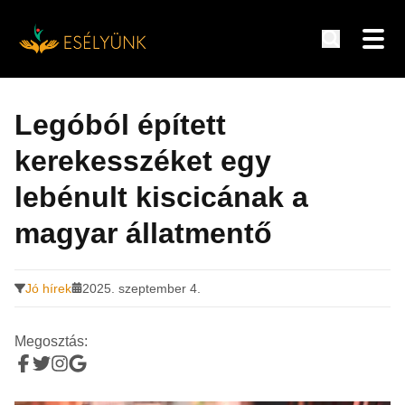
Hírek, információk a fogyatékosság témakörében
Tovább
a
Legóból épített
tartalomra
kerekesszéket egy
lebénult kiscicának a
magyar állatmentő
Jó hírek
2025. szeptember 4.
Megosztás: