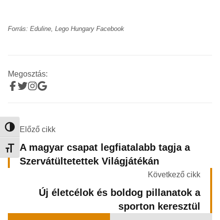
Forrás: Eduline, Lego Hungary Facebook
Megosztás:
Nagy kontraszt váltása
Előző cikk
A magyar csapat legfiatalabb tagja a
Betűméret váltása
Szervátültetettek Világjátékán
Következő cikk
Új életcélok és boldog pillanatok a
sporton keresztül