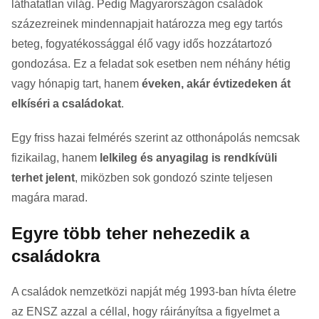
láthatatlan világ. Pedig Magyarországon családok
százezreinek mindennapjait határozza meg egy tartós
beteg, fogyatékossággal élő vagy idős hozzátartozó
gondozása. Ez a feladat sok esetben nem néhány hétig
vagy hónapig tart, hanem
éveken, akár évtizedeken át
elkíséri a családokat
.
Egy friss hazai felmérés szerint az otthonápolás nemcsak
fizikailag, hanem
lelkileg és anyagilag is rendkívüli
terhet jelent
, miközben sok gondozó szinte teljesen
magára marad.
Egyre több teher nehezedik a
családokra
A családok nemzetközi napját még 1993-ban hívta életre
az ENSZ azzal a céllal, hogy ráirányítsa a figyelmet a