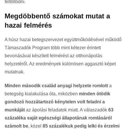
feltöltődni.
Megdöbbentő számokat mutat a
hazai felmérés
A húsz hazai betegszervezet együttműködésével működő
Támaszadók Program több mint kétezer érintett
bevonásával készített felmérést az otthonápolás
helyzetéről. Az eredmények különösen aggasztó képet
mutatnak.
Minden második család anyagi helyzete romlott
a
betegség kialakulása óta, miközben
minden ötödik
gondozó hozzátartozó kénytelen volt feladni a
munkáját
az ápolási feladatok miatt. A válaszadók
63
százaléka saját egészségi állapotának romlásáról
számolt be
, közel
85 százalékuk pedig lelki és érzelmi