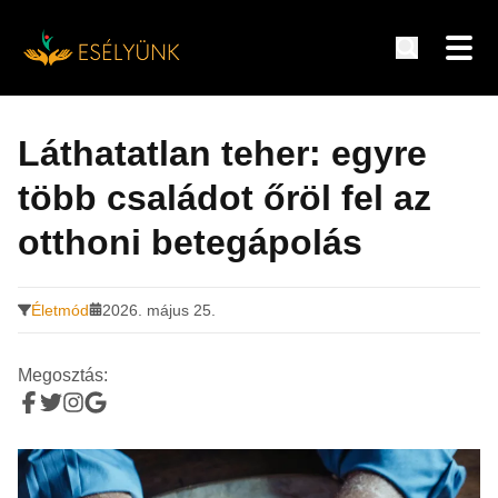
Hírek, információk a fogyatékosság témakörében
Tovább
a
Láthatatlan teher: egyre
tartalomra
több családot őröl fel az
otthoni betegápolás
Életmód
2026. május 25.
Megosztás: