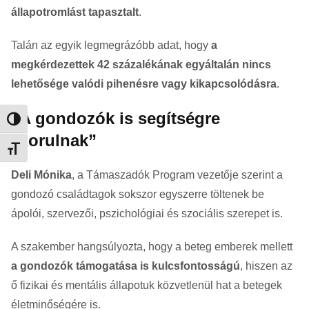
állapotromlást tapasztalt
.
Talán az egyik legmegrázóbb adat, hogy
a
megkérdezettek 42 százalékának egyáltalán nincs
lehetősége valódi pihenésre vagy kikapcsolódásra
.
„A gondozók is segítségre
Nagy kontraszt váltása
szorulnak”
Betűméret váltása
Deli Mónika
, a Támaszadók Program vezetője szerint a
gondozó családtagok sokszor egyszerre töltenek be
ápolói, szervezői, pszichológiai és szociális szerepet is.
A szakember hangsúlyozta, hogy a beteg emberek mellett
a gondozók támogatása is kulcsfontosságú
, hiszen az
ő fizikai és mentális állapotuk közvetlenül hat a betegek
életminőségére is.