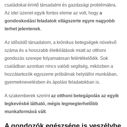
családokat érintő társadalmi és gazdasági problémákra.
Az idei üzenet egyik fontos eleme az volt, hogy
a
gondoskodási feladatok világszerte egyre nagyobb
terhet jelentenek
.
Az idősödő társadalom, a krónikus betegségek növekvő
száma és a hosszabb életkilátások miatt az otthoni
gondozás szerepe folyamatosan felértékelődik. Sok
családban azonban nincs valódi segítség, miközben a
hozzátartozók egyszerre próbálnak helytállni munkában,
gyermeknevelésben és ápolási feladatokban is.
A szakemberek szerint
az otthoni betegápolás az egyik
legkevésbé látható, mégis legmegterhelőbb
munkaformává vált
.
A gondozók egészsége is veszélybe