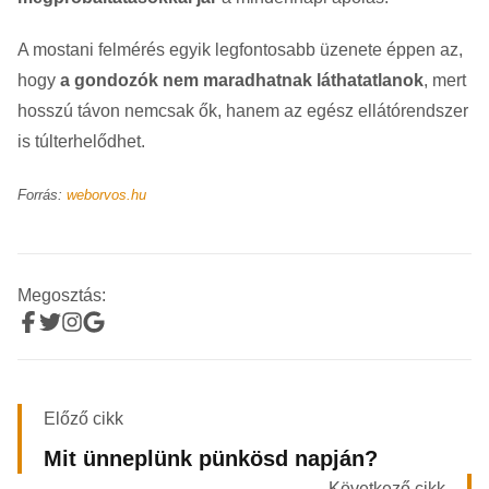
A mostani felmérés egyik legfontosabb üzenete éppen az,
hogy
a gondozók nem maradhatnak láthatatlanok
, mert
hosszú távon nemcsak ők, hanem az egész ellátórendszer
is túlterhelődhet.
Forrás:
weborvos.hu
Megosztás:
Előző cikk
Mit ünneplünk pünkösd napján?
Következő cikk