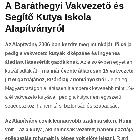
A Baráthegyi Vakvezető és
Segítő Kutya Iskola
Alapítványról
Az Alapítvány 2006-ban kezdte meg munkáját, fő célja
pedig a vakvezető kutyák kiképzése és ingyenes
átadása látássérült gazdáiknak.
Az első évben egyetlen
kutyát adtak át –
ma már évente átlagosan 15 vakvezető
jut el gazdájához, kizárólag adományokból.
Jelenleg
Magyarországon a látássérült emberek kevesebb mint 1%-
a él vakvezető kutyával, pedig a kutya nem egyszerű
segédeszköz, hanem társ, biztonság és szabadság.
Az Alapítvány egyik legnagyobb szakmai sikere Rumi
volt – az a kutya, aki nemcsak vezetett, hanem gazdája
epilepsziás rohamait is képes volt előre jelezni.
Rumi