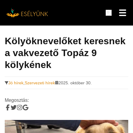
Hírek, információk a fogyatékosság témakörében
Tovább
a
Kölyöknevelőket keresnek
tartalomra
a vakvezető Topáz 9
kölykének
Jó hírek
,
Szervezeti hírek
2025. október 30.
Megosztás: