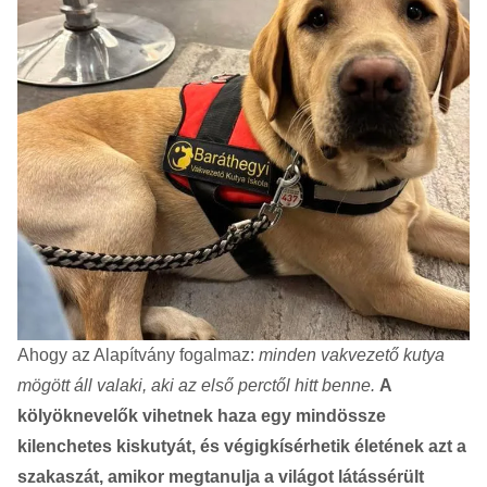
Ahogy az Alapítvány fogalmaz:
minden vakvezető kutya
mögött áll valaki, aki az első perctől hitt benne.
A
kölyöknevelők vihetnek haza egy mindössze
kilenchetes kiskutyát, és végigkísérhetik életének azt a
szakaszát, amikor megtanulja a világot látássérült