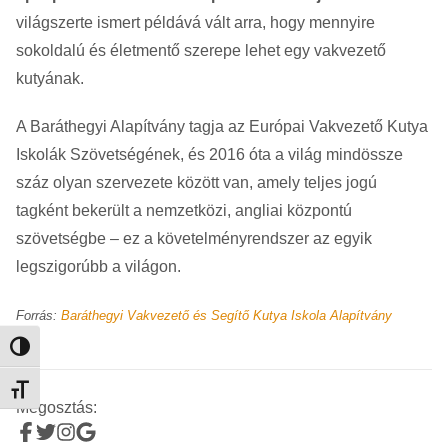
világszerte ismert példává vált arra, hogy mennyire
sokoldalú és életmentő szerepe lehet egy vakvezető
kutyának.
A Baráthegyi Alapítvány tagja az Európai Vakvezető Kutya
Iskolák Szövetségének, és 2016 óta a világ mindössze
száz olyan szervezete között van, amely teljes jogú
tagként bekerült a nemzetközi, angliai központú
szövetségbe – ez a követelményrendszer az egyik
legszigorúbb a világon.
Forrás:
Baráthegyi Vakvezető és Segítő Kutya Iskola Alapítvány
Nagy kontraszt váltása
Betűméret váltása
Megosztás: