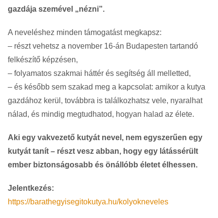
gazdája szemével „nézni”.
A neveléshez minden támogatást megkapsz:
– részt vehetsz a november 16-án Budapesten tartandó
felkészítő képzésen,
– folyamatos szakmai háttér és segítség áll melletted,
– és később sem szakad meg a kapcsolat: amikor a kutya
gazdához kerül, továbbra is találkozhatsz vele, nyaralhat
nálad, és mindig megtudhatod, hogyan halad az élete.
Aki egy vakvezető kutyát nevel, nem egyszerűen egy
kutyát tanít – részt vesz abban, hogy egy látássérült
ember biztonságosabb és önállóbb életet élhessen.
Jelentkezés:
https://barathegyisegitokutya.hu/kolyokneveles