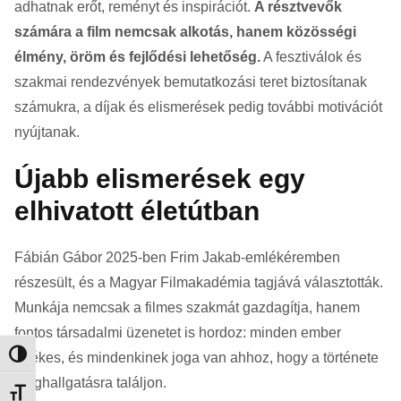
adhatnak erőt, reményt és inspirációt.
A résztvevők
számára a film nemcsak alkotás, hanem közösségi
élmény, öröm és fejlődési lehetőség.
A fesztiválok és
szakmai rendezvények bemutatkozási teret biztosítanak
számukra, a díjak és elismerések pedig további motivációt
nyújtanak.
Újabb elismerések egy
elhivatott életútban
Fábián Gábor 2025-ben Frim Jakab-emlékéremben
részesült, és a Magyar Filmakadémia tagjává választották.
Munkája nemcsak a filmes szakmát gazdagítja, hanem
fontos társadalmi üzenetet is hordoz: minden ember
értékes, és mindenkinek joga van ahhoz, hogy a története
Nagy kontraszt váltása
meghallgatásra találjon.
Betűméret váltása