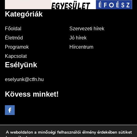
Kategóriák
Főoldal
Szervezeti hírek
Életmód
Jó hírek
Programok
Hírcentrum
Kapcsolat
Esélyünk
eselyunk@ctfn.hu
Kövess minket!
A weboldalon a minőségi felhasználói élmény érdekében sütiket
Copyright © 2024 eselyunk.hu. Minden jog fenntartva.