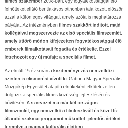
filmes szakember
2008-ban, egy fogyatékossággal élő
felnőtteket ellátó bentlakásos otthonban találkozott először
azzal a különleges világgal, amely azóta is meghatározza
pályáját. Az intézményben
filmes szakkört indított, majd
kollégáival megszervezte az első speciális filmszemlét,
amely úttörő módon kifejezetten fogyatékossággal élő
emberek filmalkotásait fogadta és értékelte. Ezzel
létrehozott egy új műfajt: a speciális filmet.
Az elmúlt 15 év során
a kezdeményezés nemzetközi
szinten is elismerést vívott ki.
Gábor a Magyar Speciális
Mozgókép Egyesület alapító elnökeként elkötelezetten
dolgozik a speciális filmes közösség fejlesztésén és
bővítésén.
A szervezet ma már két országos
filmszemlét, egy nemzetközi filmfesztivált és közel tíz
állandó szakmai programot működtet, jelentős értéket
teremtve a magyar kulturális életben.