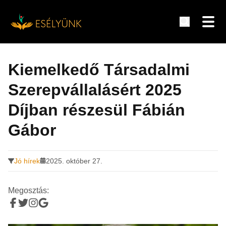
Hírek, információk a fogyatékosság témakörében
Tovább
a
Kiemelkedő Társadalmi
tartalomra
Szerepvállalásért 2025
Díjban részesül Fábián
Gábor
Jó hírek
2025. október 27.
Megosztás: