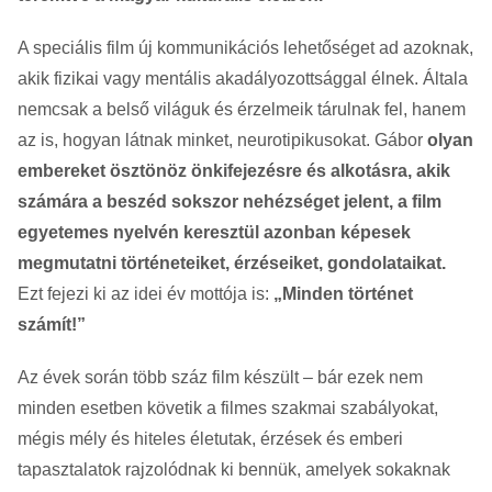
A speciális film új kommunikációs lehetőséget ad azoknak,
akik fizikai vagy mentális akadályozottsággal élnek. Általa
nemcsak a belső világuk és érzelmeik tárulnak fel, hanem
az is, hogyan látnak minket, neurotipikusokat. Gábor
olyan
embereket ösztönöz önkifejezésre és alkotásra, akik
számára a beszéd sokszor nehézséget jelent, a film
egyetemes nyelvén keresztül azonban képesek
megmutatni történeteiket, érzéseiket, gondolataikat.
Ezt fejezi ki az idei év mottója is:
„Minden történet
számít!”
Az évek során több száz film készült – bár ezek nem
minden esetben követik a filmes szakmai szabályokat,
mégis mély és hiteles életutak, érzések és emberi
tapasztalatok rajzolódnak ki bennük, amelyek sokaknak