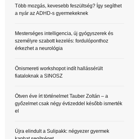
Több mozgás, kevesebb feszültség? Így segíthet
a nyár az ADHD-s gyermekeknek
Mesterséges intelligencia, új gyógyszerek és
személyre szabott kezelés: fordulóponthoz
érkezhet a neurológia
Önismereti workshopot indít hallássérült
fiataloknak a SINOSZ
Ötven éve írt történelmet Tauber Zoltán – a
győzelmet csak négy évtizeddel később ismerték
el
Újra elindult a Sulipakk: négyezer gyermek
kaphat segítséget