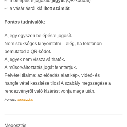
✅ a belépésre jogosító
jegyet
(QR-kóddal),
✅ a vásárlásról kiállított
számlát
.
Fontos tudnivalók:
A jegy egyszeri belépésre jogosít.
Nem szükséges kinyomtatni – elég, ha telefonon
bemutatod a QR-kódot.
A jegyek nem visszaválthatók.
A műsorváltoztatás jogát fenntartjuk.
Felvétel tilalma: az előadás alatt kép-, videó- és
hangfelvétel készítése tilos! A szabály megszegése a
rendezvényről való kizárást vonja maga után.
Forrás:
sinosz.hu
Megosztás: