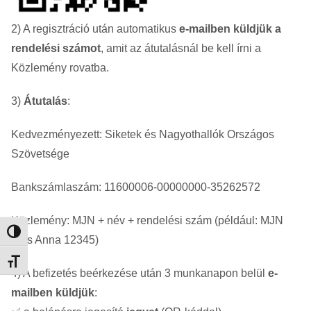
2) A regisztráció után automatikus
e-mailben küldjük a
rendelési számot
, amit az átutalásnál be kell írni a
Közlemény rovatba.
3)
Átutalás
:
Kedvezményezett: Siketek és Nagyothallók Országos
Szövetsége
Bankszámlaszám: 11600006-00000000-35262572
Közlemény: MJN + név + rendelési szám (például: MJN
Nagy kontraszt váltása
Kiss Anna 12345)
Betűméret váltása
4) A befizetés beérkezése után 3 munkanapon belül
e-
mailben küldjük
: