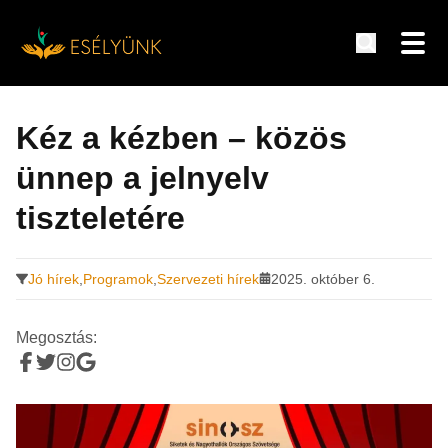
Hírek, információk a fogyatékosság témakörében
Tovább
a
Kéz a kézben – közös
tartalomra
ünnep a jelnyelv
tiszteletére
Jó hírek
,
Programok
,
Szervezeti hírek
2025. október 6.
Megosztás: