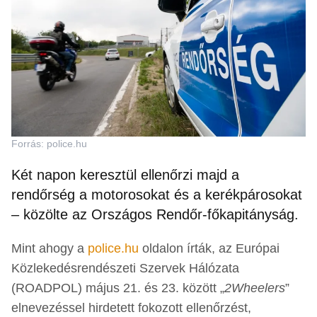
Forrás: police.hu
Két napon keresztül ellenőrzi majd a
rendőrség a motorosokat és a kerékpárosokat
– közölte az Országos Rendőr-főkapitányság.
Mint ahogy a
police.hu
oldalon írták, az Európai
Közlekedésrendészeti Szervek Hálózata
(ROADPOL) május 21. és 23. között „
2Wheelers
”
elnevezéssel hirdetett fokozott ellenőrzést,