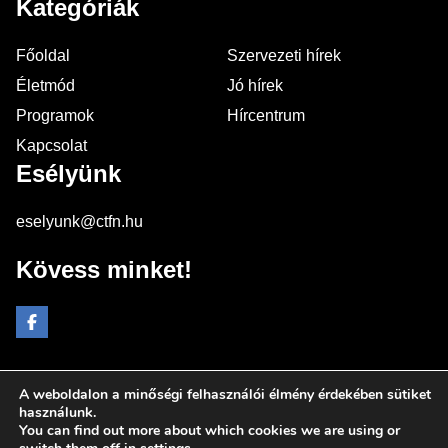
Kategóriák
Főoldal
Szervezeti hírek
Életmód
Jó hírek
Programok
Hírcentrum
Kapcsolat
Esélyünk
eselyunk@ctfn.hu
Kövess minket!
A weboldalon a minőségi felhasználói élmény érdekében sütiket
Copyright © 2024 eselyunk.hu. Minden jog fenntartva.
használunk.
You can find out more about which cookies we are using or
Általános Szerződési Feltételek