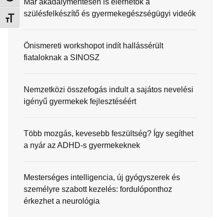
Már akadálymentesen is elérhetők a
szülésfelkészítő és gyermekegészségügyi videók
Betűméret váltása
Önismereti workshopot indít hallássérült
fiataloknak a SINOSZ
Nemzetközi összefogás indult a sajátos nevelési
igényű gyermekek fejlesztéséért
Több mozgás, kevesebb feszültség? Így segíthet
a nyár az ADHD-s gyermekeknek
Mesterséges intelligencia, új gyógyszerek és
személyre szabott kezelés: fordulóponthoz
érkezhet a neurológia