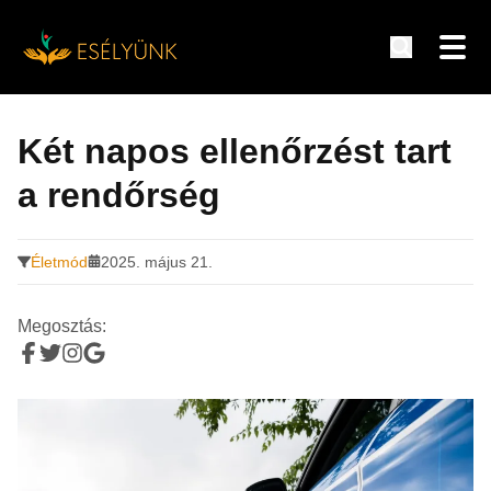
Hírek, információk a fogyatékosság témakörében
Tovább
a
Két napos ellenőrzést tart
tartalomra
a rendőrség
Életmód
2025. május 21.
Megosztás: