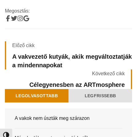
Megosztás:
Előző cikk
A vakvezető kutyák, akik megváltoztatják
a mindennapokat
Következő cikk
Célegyenesben az ARTmosphere
LEGOLVASOTTABB
LEGFRISSEBB
A vakok nem úszták meg szárazon
Nagy kontraszt váltása