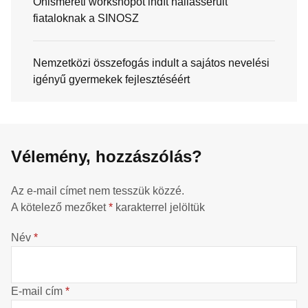
Önismereti workshopot indít hallássérült
fiataloknak a SINOSZ
Nemzetközi összefogás indult a sajátos nevelési
igényű gyermekek fejlesztéséért
Vélemény, hozzászólás?
Az e-mail címet nem tesszük közzé.
A kötelező mezőket
*
karakterrel jelöltük
Név
*
E-mail cím
*