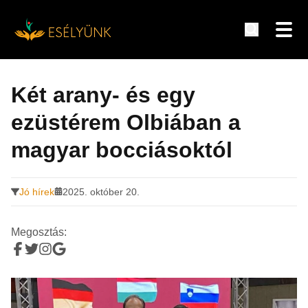
Hírek, információk a fogyatékosság témakörében
Tovább
a
Két arany- és egy
tartalomra
ezüstérem Olbiában a
magyar bocciásoktól
Jó hírek
2025. október 20.
Megosztás: