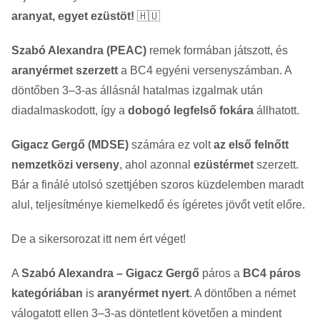
aranyat, egyet ezüstöt!
🇭🇺
Szabó Alexandra (PEAC)
remek formában játszott, és
aranyérmet szerzett
a BC4 egyéni versenyszámban. A
döntőben 3–3-as állásnál hatalmas izgalmak után
diadalmaskodott, így a
dobogó legfelső fokára
állhatott.
Gigacz Gergő (MDSE)
számára ez volt
az első felnőtt
nemzetközi verseny
, ahol azonnal
ezüstérmet
szerzett.
Bár a finálé utolsó szettjében szoros küzdelemben maradt
alul, teljesítménye kiemelkedő és ígéretes jövőt vetít előre.
De a sikersorozat itt nem ért véget!
A
Szabó Alexandra – Gigacz Gergő
páros a
BC4 páros
kategóriában
is
aranyérmet nyert
. A döntőben a német
válogatott ellen 3–3-as döntetlent követően a mindent