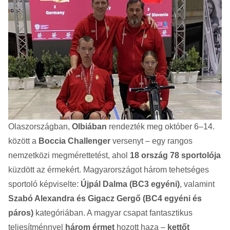
Olaszországban,
Olbiában
rendezték meg október 6–14.
között a
Boccia Challenger
versenyt – egy rangos
nemzetközi megmérettetést, ahol
18 ország 78 sportolója
küzdött az érmekért. Magyarországot három tehetséges
sportoló képviselte:
Újpál Dalma (BC3 egyéni)
, valamint
Szabó Alexandra és Gigacz Gergő (BC4 egyéni és
páros)
kategóriában. A magyar csapat fantasztikus
teljesítménnyel
három érmet
hozott haza –
kettőt