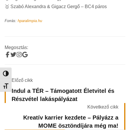
🥇 Szabó Alexandra & Gigacz Gergő – BC4 páros
Forrás:
hparalimpia.hu
Megosztás:
Nagy kontraszt váltása
Előző cikk
Betűméret váltása
Indul a TÉR – Támogatott Életvitel és
Részvétel lakáspályázat
Következő cikk
Kreatív karrier kezdete – Pályázz a
MOME ösztöndíjára még ma!