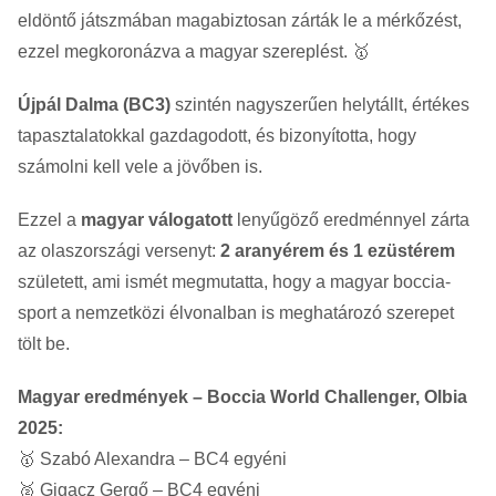
eldöntő játszmában magabiztosan zárták le a mérkőzést,
ezzel megkoronázva a magyar szereplést. 🥇
Újpál Dalma (BC3)
szintén nagyszerűen helytállt, értékes
tapasztalatokkal gazdagodott, és bizonyította, hogy
számolni kell vele a jövőben is.
Ezzel a
magyar válogatott
lenyűgöző eredménnyel zárta
az olaszországi versenyt:
2 aranyérem és 1 ezüstérem
született, ami ismét megmutatta, hogy a magyar boccia-
sport a nemzetközi élvonalban is meghatározó szerepet
tölt be.
Magyar eredmények – Boccia World Challenger, Olbia
2025:
🥇 Szabó Alexandra – BC4 egyéni
🥈 Gigacz Gergő – BC4 egyéni