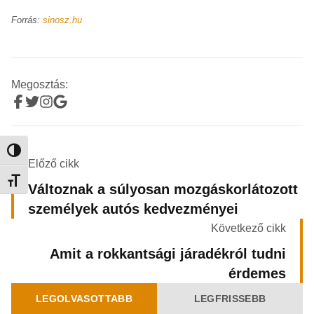
Forrás:
sinosz.hu
Megosztás:
Nagy kontraszt váltása
Előző cikk
Betűméret váltása
Változnak a súlyosan mozgáskorlátozott
személyek autós kedvezményei
Következő cikk
Amit a rokkantsági járadékról tudni
érdemes
LEGOLVASOTTABB
LEGFRISSEBB