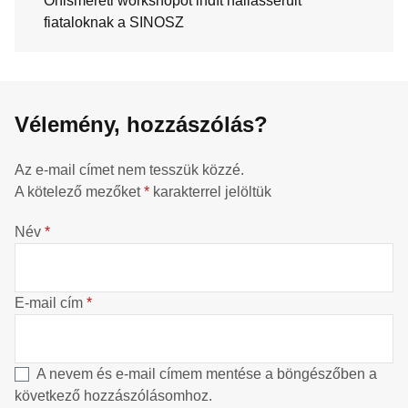
Önismereti workshopot indít hallássérült
fiataloknak a SINOSZ
Vélemény, hozzászólás?
Az e-mail címet nem tesszük közzé.
A kötelező mezőket
*
karakterrel jelöltük
Név
*
E-mail cím
*
A nevem és e-mail címem mentése a böngészőben a
következő hozzászólásomhoz.