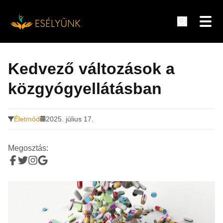
Hírek, információk a fogyatékosság témakörében
Tovább
a
Kedvező változások a
tartalomra
közgyógyellátásban
Életmód
2025. július 17.
Megosztás: