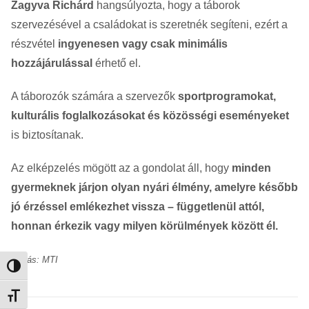
Zagyva Richárd
hangsúlyozta, hogy a táborok
szervezésével a családokat is szeretnék segíteni, ezért a
részvétel
ingyenesen vagy csak minimális
hozzájárulással
érhető el.
A táborozók számára a szervezők
sportprogramokat,
kulturális foglalkozásokat és közösségi eseményeket
is biztosítanak.
Az elképzelés mögött az a gondolat áll, hogy
minden
gyermeknek járjon olyan nyári élmény, amelyre később
jó érzéssel emlékezhet vissza – függetlenül attól,
honnan érkezik vagy milyen körülmények között él.
Forrás: MTI
Nagy kontraszt váltása
Betűméret váltása