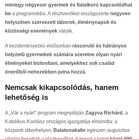
mintegy négyezer gyermek és fiatalkorú kapcsolódhat
be
a programokba. A résztvevőket országszerte
negyven
helyszínen szervezett táborok, élménynapok és
közösségi események
várják.
A kezdeményezés elsősorban
rászoruló és hátrányos
helyzetű gyermekek számára szeretne olyan nyári
élményeket biztosítani, amelyekhez sok család
önerőből nehezebben jutna hozzá.
Nemcsak kikapcsolódás, hanem
lehetőség is
A „Vár a nyár!” program megnyitóján
Zagyva Richárd
, a
Katolikus Karitász országos igazgatója elmondta: a
központi táborhelyen,
Balatonakalin
egészen augusztus
végéig fogadják a résztvevőket. A tervek szerint
közel 400,