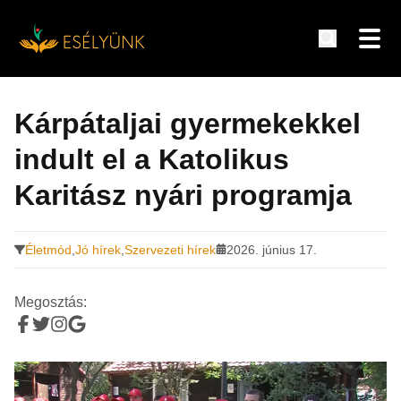
Hírek, információk a fogyatékosság témakörében
Tovább
a
Kárpátaljai gyermekekkel
tartalomra
indult el a Katolikus
Karitász nyári programja
Életmód
,
Jó hírek
,
Szervezeti hírek
2026. június 17.
Megosztás: