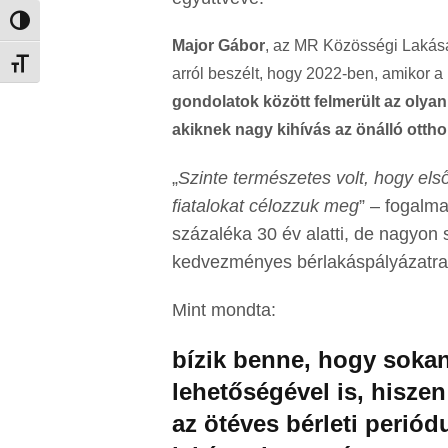
Nagy kontraszt váltása
Major Gábor
, az MR Közösségi Lakása
Betűméret váltása
arról beszélt, hogy 2022-ben, amikor 
gondolatok között felmerült az olya
akiknek nagy kihívás az önálló otth
„
Szinte természetes volt, hogy el
fiatalokat célozzuk meg
” – fogalm
százaléka 30 év alatti, de nagyon 
kedvezményes bérlakáspályázatra
Mint mondta:
bízik benne, hogy sokan
lehetőségével is, hiszen
az ötéves bérleti periód