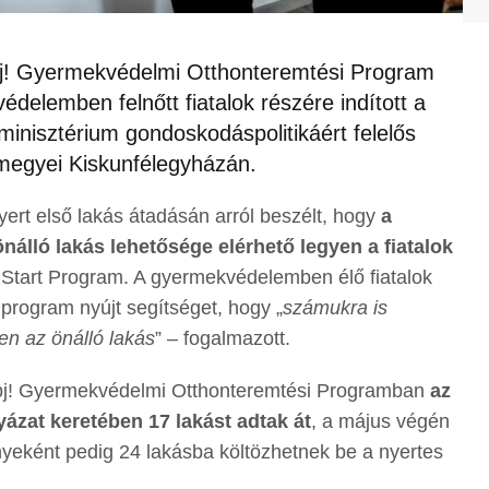
pj! Gyermekvédelmi Otthonteremtési Program
delemben felnőtt fiatalok részére indított a
inisztérium gondoskodáspolitikáért felelős
rmegyei Kiskunfélegyházán.
ert első lakás átadásán arról beszélt, hogy
a
nálló lakás lehetősége elérhető legyen a fiatalok
on Start Program. A gyermekvédelemben élő fiatalok
program nyújt segítséget, hogy „
számukra is
en az önálló lakás
” – fogalmazott.
 Lépj! Gyermekvédelmi Otthonteremtési Programban
az
ázat keretében 17 lakást adtak át
, a május végén
yeként pedig 24 lakásba költözhetnek be a nyertes