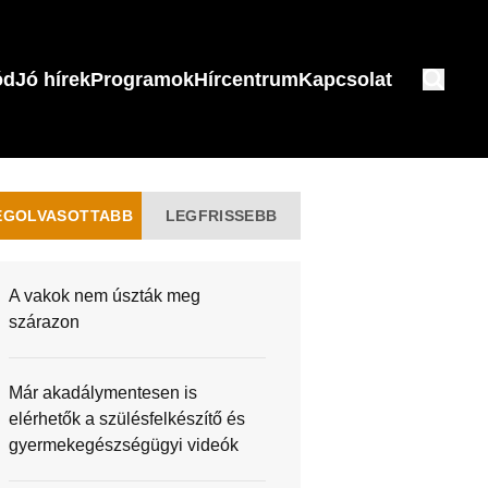
ód
Jó hírek
Programok
Hírcentrum
Kapcsolat
EGOLVASOTTABB
LEGFRISSEBB
A vakok nem úszták meg
szárazon
Már akadálymentesen is
elérhetők a szülésfelkészítő és
gyermekegészségügyi videók