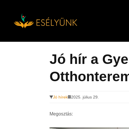
Hírek, információk a fogyatékosság témakörében
Tovább
a
tartalomra
Jó hír a Gy
Otthontere
Jó hírek
2025. július 29.
Megosztás: