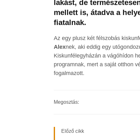
lakást, de természetese
mellett is, átadva a hel
fiatalnak.
Az egy plusz két félszobás kiskunf
Alex
nek, aki eddig egy utógondozó
Kiskunfélegyházán a vágóhídon hel
programnak, mert a saját otthon vé
fogalmazott.
Megosztás:
Előző cikk