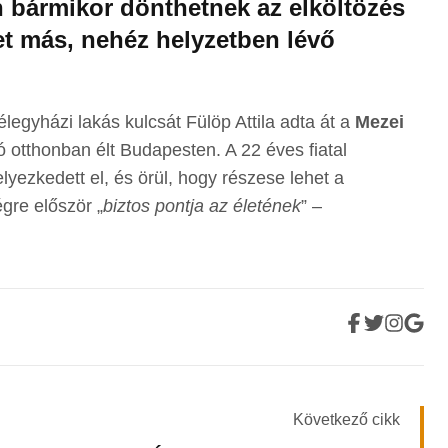
n bármikor dönthetnek az elköltözés
yet más, nehéz helyzetben lévő
élegyházi lakás kulcsát Fülöp Attila adta át a
Mezei
 otthonban élt Budapesten. A 22 éves fiatal
yezkedett el, és örül, hogy részese lehet a
gre először „
biztos pontja az életének
” –
Következő cikk