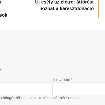
k
Új esély az életre: áttörést
hozhat a keresztdonáció
ások
?
k
E-mail cím
*
 a böngészőben a következő hozzászólásomhoz.