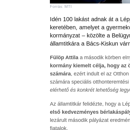
Forrás: MTI
Idén 100 lakást adnak át a Lé
keretében, amelyet a gyermekvé
kormányzat – közölte a Belügym
államtitkára a Bács-Kiskun vá
Fülöp Attila
a második körben elny
kormány kiemelt célja, hogy az ö
számára
, ezért indult el az Otth
számára speciális otthonteremtési 
elérhető és konkrét lehetőség legy
Az államtitkár felidézte, hogy a
első kedvezményes bérlakáspály
lezárult második pályázat eredmén
fiatalok.