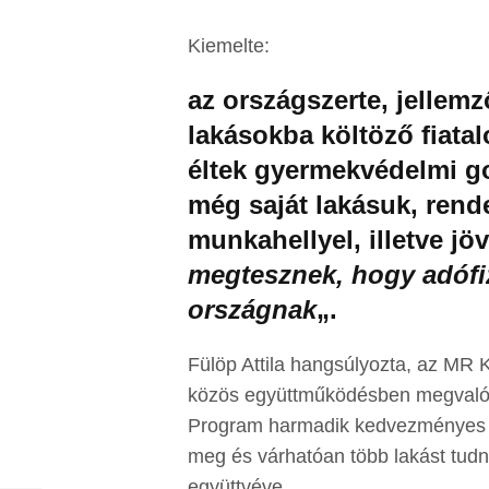
Kiemelte:
az országszerte, jellem
lakásokba költöző fiata
éltek gyermekvédelmi 
még saját lakásuk, rend
munkahellyel, illetve jö
megtesznek, hogy adófi
országnak
„.
Fülöp Attila hangsúlyozta, az MR 
közös együttműködésben megvalós
Program harmadik kedvezményes bé
meg és várhatóan több lakást tudn
együttvéve.