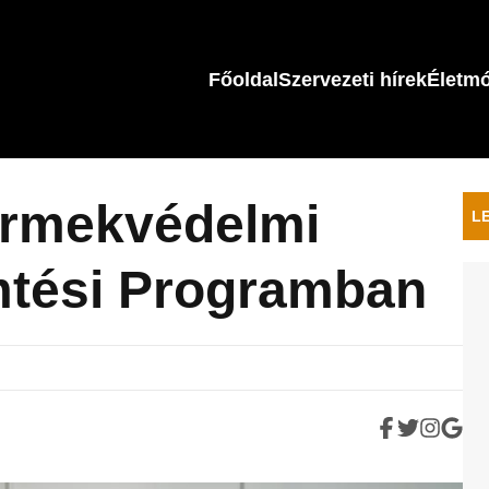
Főoldal
Szervezeti hírek
Életm
ermekvédelmi
L
mtési Programban