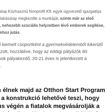
lap Közhasznú Nonprofit Kft. egyik ügyvezető igazgatója
a lakásalap megkezdte a munkáját,
szinte már az első
n, nehezebb szociális helyzetben lévő emberek segítése,
onhoz jutás
.
ső kiemelt csoportként a gyermekvédelemből kikerülő
azott, hozzátéve, hogy az eddigi pályázók 80
sok pályakezdő, 20-21 éves is jelentkezett a
.
 élnek majd az Otthon Start Program
 a konstrukció lehetővé teszi, hogy
us végén a fiatalok megvásárolják a