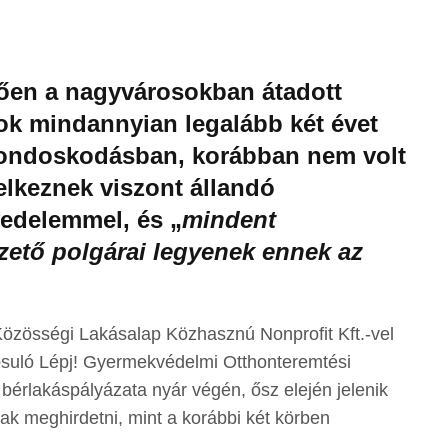
zően a nagyvárosokban átadott
lok mindannyian legalább két évet
gondoskodásban, korábban nem volt
elkeznek viszont állandó
vedelemmel, és „
mindent
zető polgárai legyenek ennek az
Közösségi Lakásalap Közhasznú Nonprofit Kft.-vel
uló Lépj! Gyermekvédelmi Otthonteremtési
rlakáspályázata nyár végén, ősz elején jelenik
ak meghirdetni, mint a korábbi két körben